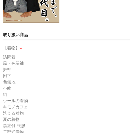
取り扱い商品
【着物】
»
訪問着
黒・色留袖
振袖
附下
色無地
小紋
紬
ウールの着物
キモノカフェ
洗える着物
夏の着物
黒紋付-喪服-
二部式着物