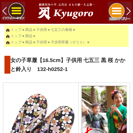
トップ
»
商品
»
子供用
»
七五三の着物
»
トップ
»
商品
»
トップ
»
商品
»
子供用
»
子供用草履（ぞうり）
»
女の子草履【16.5cm】子供用 七五三 黒 桜 かか
と鈴入り 132-h0252-1