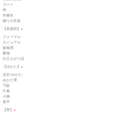
コート
袴
作務衣
踊りの衣装
【長襦袢】
»
フォーマル
カジュアル
振袖用
夏物
仕立上がり品
【ゆかた】
»
浴衣-ゆかた-
ゆかた帯
下駄
巾着
小物
甚平
【帯】
»