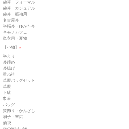
袋帯：フォーマル
袋帯：カジュアル
袋帯：振袖用
名古屋帯
半幅帯・ゆかた帯
キモノカフェ
単衣用・夏物
【小物】
»
半えり
帯締め
帯揚げ
重ね衿
草履バッグセット
草履
下駄
巾着
バッグ
髪飾り・かんざし
扇子・末広
酒袋
雨の日用小物