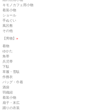
キモノカフェ用小物
着装小物
ショール
手ぬぐい
風呂敷
その他
【男物】
»
着物
ゆかた
角帯
兵児帯
下駄
草履・雪駄
作務衣
バッグ・巾着
酒袋
羽織紐
着装小物
扇子・末広
踊りの衣装