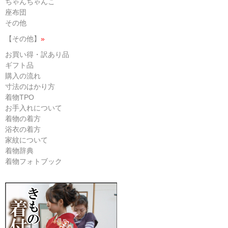
ちゃんちゃんこ
座布団
その他
【その他】
»
お買い得・訳あり品
ギフト品
購入の流れ
寸法のはかり方
着物TPO
お手入れについて
着物の着方
浴衣の着方
家紋について
着物辞典
着物フォトブック