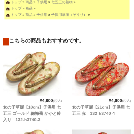
トップ
»
商品
»
子供用
»
七五三の着物
»
トップ
»
商品
»
トップ
»
商品
»
子供用
»
子供用草履（ぞうり）
»
こちらの商品もおすすめです。
¥4,800
¥4,800
(税込)
(税込)
女の子草履【18cm】子供用 七
女の子草履【21cm】子供用 七
五三 ゴールド 鞠梅菊 かかと鈴
五三 赤 132-h3740-4
入り 132-h3740-3