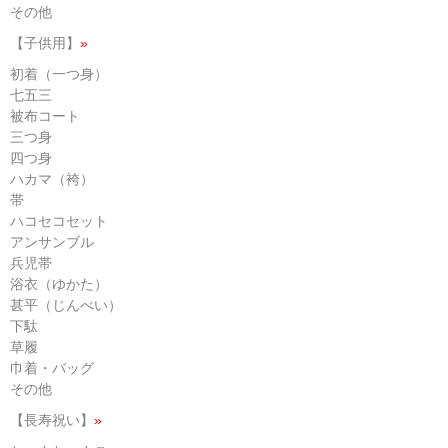
その他
【子供用】
»
初着（一つ身）
七五三
被布コート
三つ身
四つ身
ハカマ（袴）
帯
ハコセコセット
アンサンブル
兵児帯
浴衣（ゆかた）
甚平（じんべい）
下駄
草履
巾着・バッグ
その他
【長寿祝い】
»