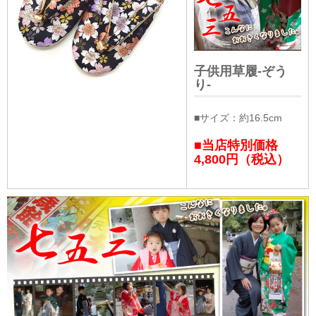
子供用草履-ぞう
り-
■サイズ：約16.5cm
■当店特別価格
4,800円（税込）