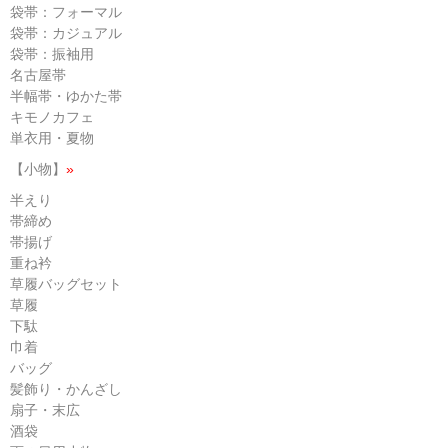
袋帯：フォーマル
袋帯：カジュアル
袋帯：振袖用
名古屋帯
半幅帯・ゆかた帯
キモノカフェ
単衣用・夏物
【小物】
»
半えり
帯締め
帯揚げ
重ね衿
草履バッグセット
草履
下駄
巾着
バッグ
髪飾り・かんざし
扇子・末広
酒袋