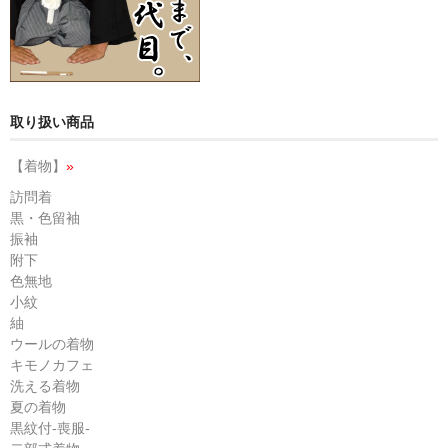
取り扱い商品
【着物】
»
訪問着
黒・色留袖
振袖
附下
色無地
小紋
紬
ウールの着物
キモノカフェ
洗える着物
夏の着物
黒紋付-喪服-