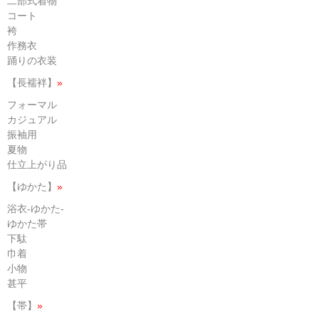
二部式着物
コート
袴
作務衣
踊りの衣装
【長襦袢】
»
フォーマル
カジュアル
振袖用
夏物
仕立上がり品
【ゆかた】
»
浴衣-ゆかた-
ゆかた帯
下駄
巾着
小物
甚平
【帯】
»