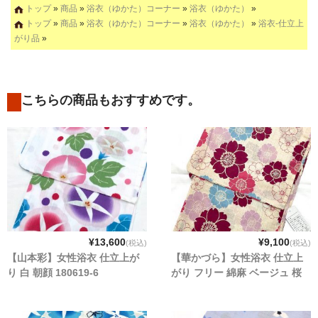
トップ
»
商品
»
浴衣（ゆかた）コーナー
»
浴衣（ゆかた）
»
トップ
»
商品
»
浴衣（ゆかた）コーナー
»
浴衣（ゆかた）
»
浴衣-仕立上
がり品
»
こちらの商品もおすすめです。
¥13,600
¥9,100
(税込)
(税込)
【山本彩】女性浴衣 仕立上が
【華かづら】女性浴衣 仕立上
り 白 朝顔 180619-6
がり フリー 綿麻 ベージュ 桜