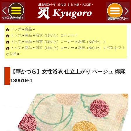
トップ
»
商品
»
トップ
»
商品
»
浴衣（ゆかた）コーナー
»
トップ
»
商品
»
浴衣（ゆかた）コーナー
»
浴衣（ゆかた）
»
トップ
»
商品
»
浴衣（ゆかた）コーナー
»
浴衣（ゆかた）
»
浴衣-仕立上
がり品
»
【華かづら】女性浴衣 仕立上がり ベージュ 綿麻
180619-1