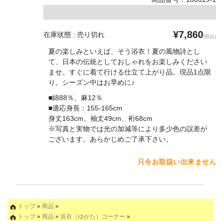
¥7,860
在庫状態 : 売り切れ
(税込)
夏の楽しみといえば、そう浴衣！夏の風物詩とし
て、日本の伝統としておしゃれをお楽しみください
ませ。すぐに着て行ける仕立て上がり品。現品1点限
り。シーズン中はお早めに♪
■綿88％、麻12％
■適応身長：155-165cm
身丈163cm、袖丈49cm、裄68cm
※写真と実物では光の加減等により多少色の誤差が
ございます。あらかじめご了承下さい。
只今お取扱い出来ません
トップ
»
商品
»
トップ
»
商品
»
浴衣（ゆかた）コーナー
»