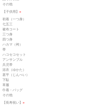
その他
【子供用】
»
初着（一つ身）
七五三
被布コート
三つ身
四つ身
ハカマ（袴）
帯
ハコセコセット
アンサンブル
兵児帯
浴衣（ゆかた）
甚平（じんべい）
下駄
草履
巾着・バッグ
その他
【長寿祝い】
»