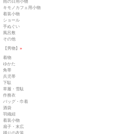
雨の日用小物
キモノカフェ用小物
着装小物
ショール
手ぬぐい
風呂敷
その他
【男物】
»
着物
ゆかた
角帯
兵児帯
下駄
草履・雪駄
作務衣
バッグ・巾着
酒袋
羽織紐
着装小物
扇子・末広
踊りの衣装