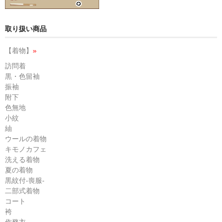
取り扱い商品
【着物】
»
訪問着
黒・色留袖
振袖
附下
色無地
小紋
紬
ウールの着物
キモノカフェ
洗える着物
夏の着物
黒紋付-喪服-
二部式着物
コート
袴