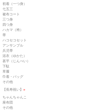
初着（一つ身）
七五三
被布コート
三つ身
四つ身
ハカマ（袴）
帯
ハコセコセット
アンサンブル
兵児帯
浴衣（ゆかた）
甚平（じんべい）
下駄
草履
巾着・バッグ
その他
【長寿祝い】
»
ちゃんちゃんこ
座布団
その他