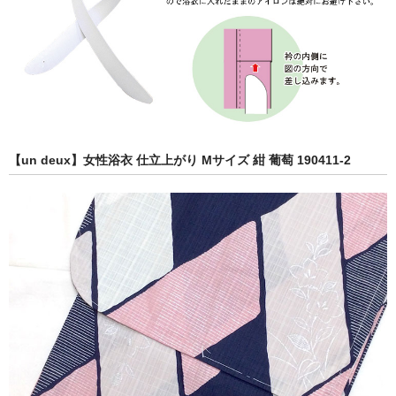
【un deux】女性浴衣 仕立上がり Mサイズ 紺 葡萄 190411-2