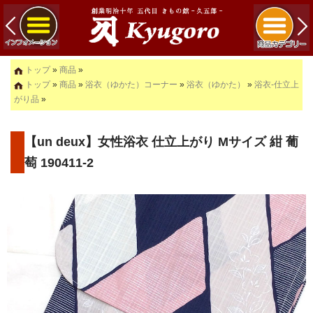
トップ
»
商品
»
トップ
»
商品
»
浴衣（ゆかた）コーナー
»
浴衣（ゆかた）
»
浴衣-仕立上
がり品
»
【un deux】女性浴衣 仕立上がり Mサイズ 紺 葡
萄 190411-2