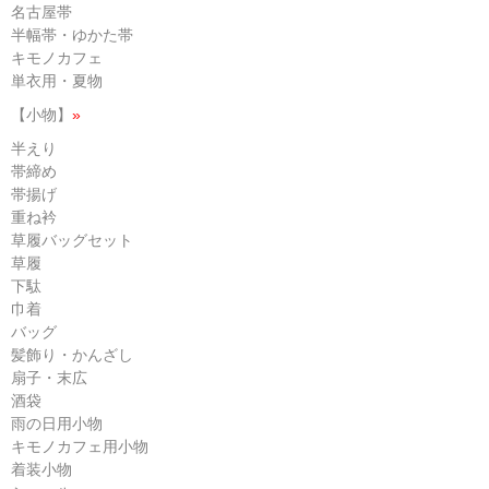
名古屋帯
半幅帯・ゆかた帯
キモノカフェ
単衣用・夏物
【小物】
»
半えり
帯締め
帯揚げ
重ね衿
草履バッグセット
草履
下駄
巾着
バッグ
髪飾り・かんざし
扇子・末広
酒袋
雨の日用小物
キモノカフェ用小物
着装小物