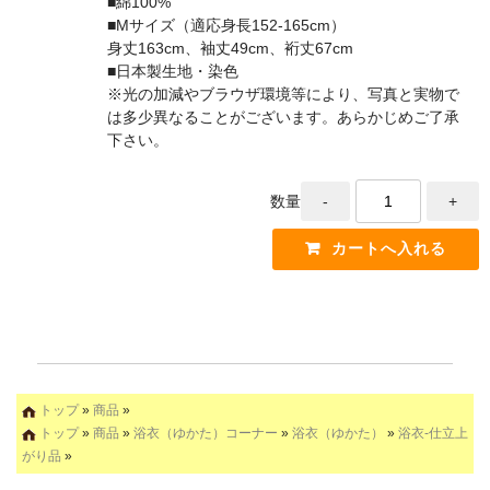
■綿100%
■Mサイズ（適応身長152-165cm）
身丈163cm、袖丈49cm、裄丈67cm
■日本製生地・染色
※光の加減やブラウザ環境等により、写真と実物で
は多少異なることがございます。あらかじめご了承
下さい。
数量
トップ
»
商品
»
トップ
»
商品
»
浴衣（ゆかた）コーナー
»
浴衣（ゆかた）
»
浴衣-仕立上
がり品
»