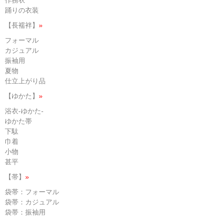
作務衣
踊りの衣装
【長襦袢】
»
フォーマル
カジュアル
振袖用
夏物
仕立上がり品
【ゆかた】
»
浴衣-ゆかた-
ゆかた帯
下駄
巾着
小物
甚平
【帯】
»
袋帯：フォーマル
袋帯：カジュアル
袋帯：振袖用