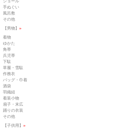
ショール
手ぬぐい
風呂敷
その他
【男物】
»
着物
ゆかた
角帯
兵児帯
下駄
草履・雪駄
作務衣
バッグ・巾着
酒袋
羽織紐
着装小物
扇子・末広
踊りの衣装
その他
【子供用】
»