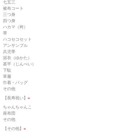
七五三
被布コート
三つ身
四つ身
ハカマ（袴）
帯
ハコセコセット
アンサンブル
兵児帯
浴衣（ゆかた）
甚平（じんべい）
下駄
草履
巾着・バッグ
その他
【長寿祝い】
»
ちゃんちゃんこ
座布団
その他
【その他】
»