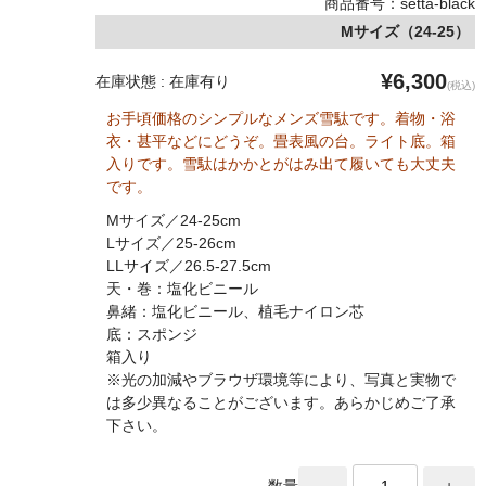
商品番号：setta-black
Mサイズ（24-25）
¥6,300
在庫状態 : 在庫有り
(税込)
お手頃価格のシンプルなメンズ雪駄です。着物・浴
衣・甚平などにどうぞ。畳表風の台。ライト底。箱
入りです。雪駄はかかとがはみ出て履いても大丈夫
です。
Mサイズ／24-25cm
Lサイズ／25-26cm
LLサイズ／26.5-27.5cm
天・巻：塩化ビニール
鼻緒：塩化ビニール、植毛ナイロン芯
底：スポンジ
箱入り
※光の加減やブラウザ環境等により、写真と実物で
は多少異なることがございます。あらかじめご了承
下さい。