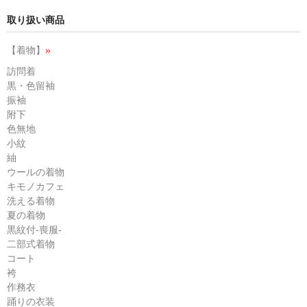
取り扱い商品
【着物】
»
訪問着
黒・色留袖
振袖
附下
色無地
小紋
紬
ウールの着物
キモノカフェ
洗える着物
夏の着物
黒紋付-喪服-
二部式着物
コート
袴
作務衣
踊りの衣装