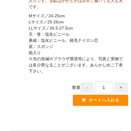
入りです。雪駄はかかとがはみ出て履いても大丈夫
です。
Mサイズ／24-25cm
Lサイズ／25-26cm
LLサイズ／26.5-27.5cm
天・巻：塩化ビニール
鼻緒：塩化ビニール、植毛ナイロン芯
底：スポンジ
箱入り
※光の加減やブラウザ環境等により、写真と実物で
は多少異なることがございます。あらかじめご了承
下さい。
数量