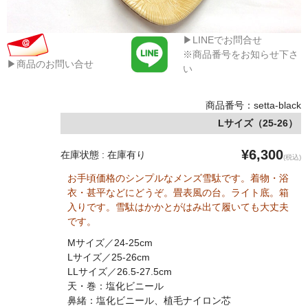
▶LINEでお問合せ
※商品番号をお知らせ下さ
▶商品のお問い合せ
い
商品番号：setta-black
Lサイズ（25-26）
¥6,300
在庫状態 : 在庫有り
(税込)
お手頃価格のシンプルなメンズ雪駄です。着物・浴
衣・甚平などにどうぞ。畳表風の台。ライト底。箱
入りです。雪駄はかかとがはみ出て履いても大丈夫
です。
Mサイズ／24-25cm
Lサイズ／25-26cm
LLサイズ／26.5-27.5cm
天・巻：塩化ビニール
鼻緒：塩化ビニール、植毛ナイロン芯