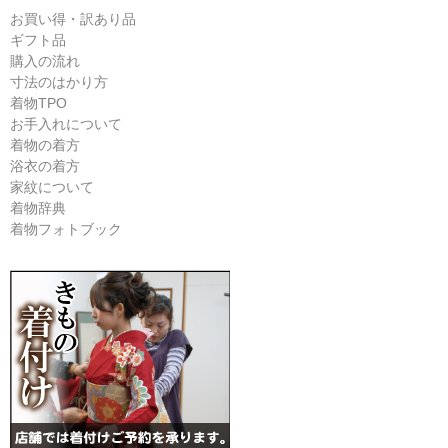
お買い得・訳あり品
ギフト品
購入の流れ
寸法のはかり方
着物TPO
お手入れについて
着物の着方
浴衣の着方
家紋について
着物辞典
着物フォトブック