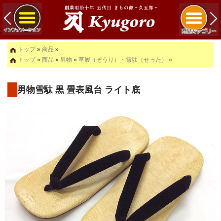
トップ
»
商品
»
トップ
»
商品
»
男物
»
草履（ぞうり）・雪駄（せった）
»
男物雪駄 黒 畳表風台 ライト底