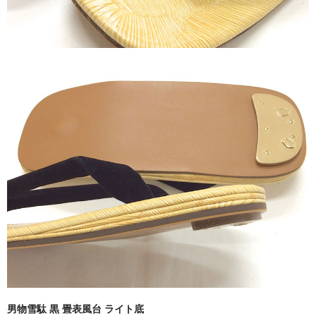
男物雪駄 黒 畳表風台 ライト底