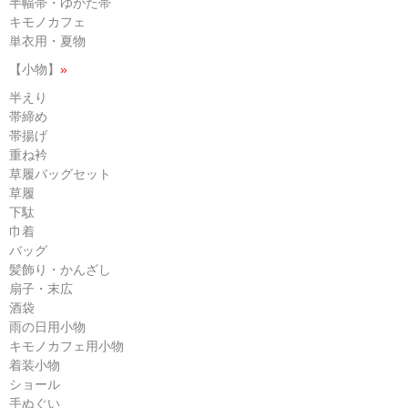
半幅帯・ゆかた帯
キモノカフェ
単衣用・夏物
【小物】
»
半えり
帯締め
帯揚げ
重ね衿
草履バッグセット
草履
下駄
巾着
バッグ
髪飾り・かんざし
扇子・末広
酒袋
雨の日用小物
キモノカフェ用小物
着装小物
ショール
手ぬぐい