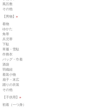
風呂敷
その他
【男物】
»
着物
ゆかた
角帯
兵児帯
下駄
草履・雪駄
作務衣
バッグ・巾着
酒袋
羽織紐
着装小物
扇子・末広
踊りの衣装
その他
【子供用】
»
初着（一つ身）