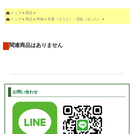
トップ
»
商品
»
トップ
»
商品
»
男物
»
草履（ぞうり）・雪駄（せった）
»
関連商品はありません
お問い合わせ