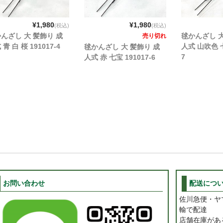
¥1,980
¥1,980
(税込)
(税込)
んざし 大 髪飾り 成
毬かんざし 大
売り切れ
青 白 桜 191017-4
人式 山吹色 七
毬かんざし 大 髪飾り 成
7
人式 赤 七宝 191017-6
お問い合わせ
配送につ
佐川急便・ヤ
輸で配達
店舗在庫があ