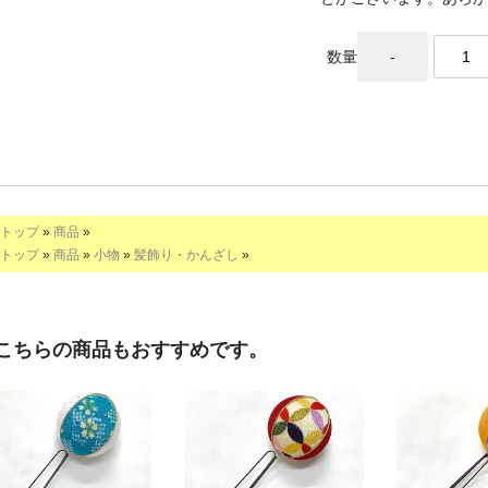
数量
トップ
»
商品
»
トップ
»
商品
»
小物
»
髪飾り・かんざし
»
こちらの商品もおすすめです。