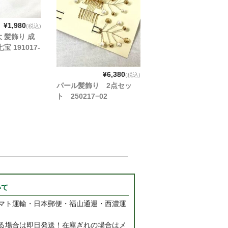
¥1,980
(税込)
 髪飾り 成
宝 191017-
¥6,380
(税込)
パール髪飾り 2点セッ
ト 250217−02
いて
マト運輸・日本郵便・福山通運・西濃運
る場合は即日発送！在庫ぎれの場合はメ