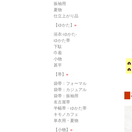
振袖用
夏物
仕立上がり品
【ゆかた】
»
浴衣-ゆかた-
ゆかた帯
下駄
巾着
小物
甚平
【帯】
»
袋帯：フォーマル
袋帯：カジュアル
袋帯：振袖用
名古屋帯
半幅帯・ゆかた帯
キモノカフェ
単衣用・夏物
【小物】
»