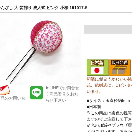
んざし 大 髪飾り 成人式 ピンク 小桜 191017-5
和装に似合うかわいい毬
式、結婚式に。Uピンタ
▶LINEでお問合せ
いませ。
※商品番号をお知
商品のお問い合
らせ下さい
■サイズ：玉直径約5cm
■日本製
※この商品は染色の性質
ますのでご注意して下さ
※光の加減やブラウザ環
とがございます。あらか