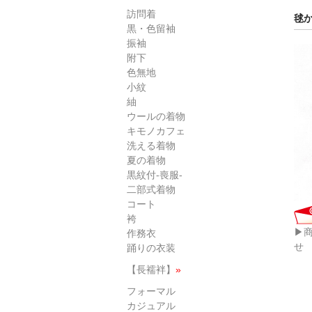
訪問着
毬か
黒・色留袖
振袖
附下
色無地
小紋
紬
ウールの着物
キモノカフェ
洗える着物
夏の着物
黒紋付-喪服-
二部式着物
コート
袴
▶
作務衣
せ
踊りの衣装
【長襦袢】
»
フォーマル
カジュアル