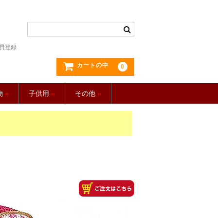
員登録
カートの中
0
物
»
子供用
»
その他
»