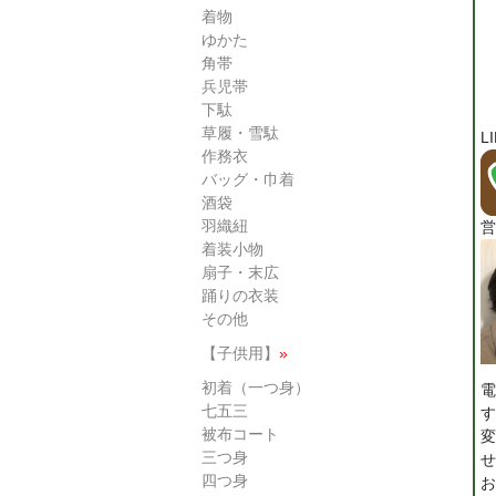
着物
ゆかた
角帯
兵児帯
下駄
草履・雪駄
L
作務衣
バッグ・巾着
酒袋
羽織紐
営
着装小物
扇子・末広
踊りの衣装
その他
【子供用】
»
初着（一つ身）
電
七五三
す
被布コート
変
三つ身
せ
四つ身
お