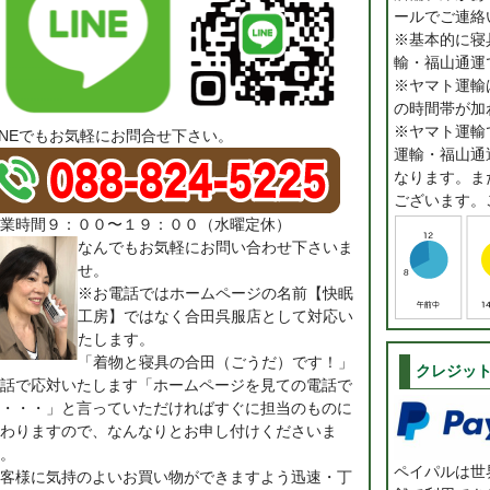
ールでご連絡
※基本的に寝
輸・福山通運
※ヤマト運輸は
の時間帯が加
※ヤマト運輸
INEでもお気軽にお問合せ下さい。
運輸・福山通
なります。ま
ございます。
業時間９：００〜１９：００（水曜定休）
なんでもお気軽にお問い合わせ下さいま
せ。
※お電話ではホームページの名前【快眠
工房】ではなく合田呉服店として対応い
たします。
「着物と寝具の合田（ごうだ）です！」
クレジッ
話で応対いたします「ホームページを見ての電話で
・・・」と言っていただければすぐに担当のものに
わりますので、なんなりとお申し付けくださいま
。
ペイパルは世界
客様に気持のよいお買い物ができますよう迅速・丁