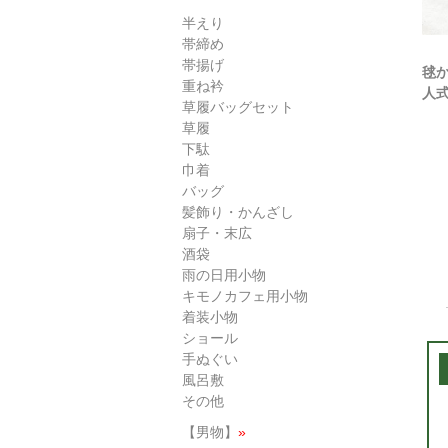
半えり
帯締め
帯揚げ
毬か
重ね衿
人式 
草履バッグセット
草履
下駄
巾着
バッグ
髪飾り・かんざし
扇子・末広
酒袋
雨の日用小物
キモノカフェ用小物
着装小物
ショール
手ぬぐい
風呂敷
その他
【男物】
»