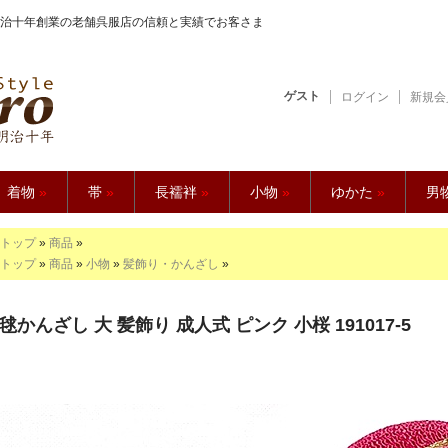
治十年創業の老舗呉服店の信頼と実績でお客さま
ゲスト
ログイン
新規会
【久五郎】
着物
»
帯
»
長襦袢
»
小物
»
ゆかた
»
男
トップ
»
商品
»
トップ
»
商品
»
小物
»
髪飾り・かんざし
»
毬かんざし 大 髪飾り 成人式 ピンク 小桜 191017-5