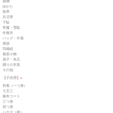
着物
ゆかた
角帯
兵児帯
下駄
草履・雪駄
作務衣
バッグ・巾着
酒袋
羽織紐
着装小物
扇子・末広
踊りの衣装
その他
【子供用】
»
初着（一つ身）
七五三
被布コート
三つ身
四つ身
ハカマ（袴）