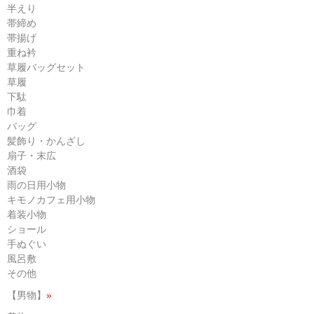
半えり
帯締め
帯揚げ
重ね衿
草履バッグセット
草履
下駄
巾着
バッグ
髪飾り・かんざし
扇子・末広
酒袋
雨の日用小物
キモノカフェ用小物
着装小物
ショール
手ぬぐい
風呂敷
その他
【男物】
»