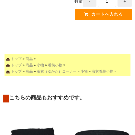
数量
トップ
»
商品
»
トップ
»
商品
»
小物
»
着装小物
»
トップ
»
商品
»
浴衣（ゆかた）コーナー
»
小物
»
浴衣着装小物
»
こちらの商品もおすすめです。