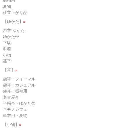
振袖用
夏物
仕立上がり品
【ゆかた】
»
浴衣-ゆかた-
ゆかた帯
下駄
巾着
小物
甚平
【帯】
»
袋帯：フォーマル
袋帯：カジュアル
袋帯：振袖用
名古屋帯
半幅帯・ゆかた帯
キモノカフェ
単衣用・夏物
【小物】
»