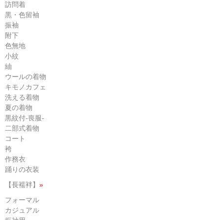
訪問着
黒・色留袖
振袖
附下
色無地
小紋
紬
ウールの着物
キモノカフェ
洗える着物
夏の着物
黒紋付-喪服-
二部式着物
コート
袴
作務衣
踊りの衣装
【長襦袢】
»
フォーマル
カジュアル