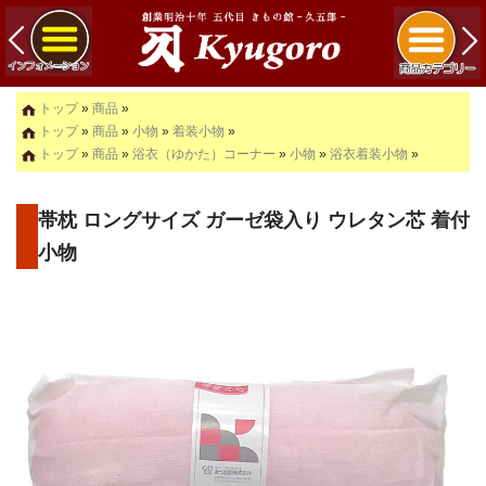
トップ
»
商品
»
トップ
»
商品
»
小物
»
着装小物
»
トップ
»
商品
»
浴衣（ゆかた）コーナー
»
小物
»
浴衣着装小物
»
帯枕 ロングサイズ ガーゼ袋入り ウレタン芯 着付
小物