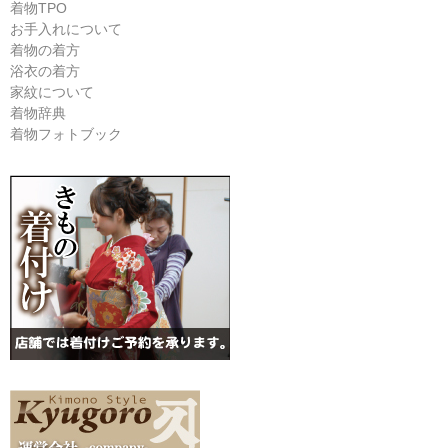
着物TPO
お手入れについて
着物の着方
浴衣の着方
家紋について
着物辞典
着物フォトブック