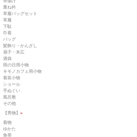
帯揚げ
重ね衿
草履バッグセット
草履
下駄
巾着
バッグ
髪飾り・かんざし
扇子・末広
酒袋
雨の日用小物
キモノカフェ用小物
着装小物
ショール
手ぬぐい
風呂敷
その他
【男物】
»
着物
ゆかた
角帯