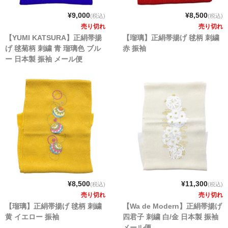
¥9,000
¥8,500
(税込)
(税込)
売り切れ
売り切れ
【YUMI KATSURA】正絹帯揚
【瑠璃】正絹帯揚げ 毬柄 刺繍
げ 毬菊柄 刺繍 青 瑠璃色 ブル
赤 振袖
ー 日本製 振袖 メール便
¥8,500
¥11,300
(税込)
(税込)
売り切れ
売り切れ
【瑠璃】正絹帯揚げ 毬柄 刺繍
【Wa de Modern】正絹帯揚げ
黄 イエロー 振袖
四君子 刺繍 白/金 日本製 振袖
メール便