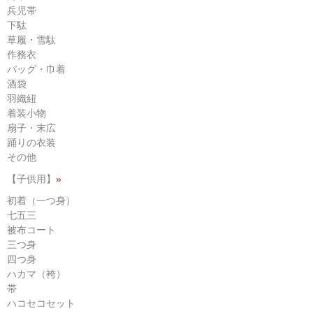
兵児帯
下駄
草履・雪駄
作務衣
バッグ・巾着
酒袋
羽織紐
着装小物
扇子・末広
踊りの衣装
その他
【子供用】
»
初着（一つ身）
七五三
被布コート
三つ身
四つ身
ハカマ（袴）
帯
ハコセコセット