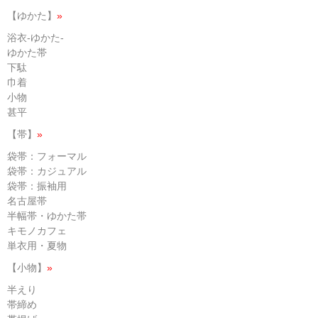
【ゆかた】
»
浴衣-ゆかた-
ゆかた帯
下駄
巾着
小物
甚平
【帯】
»
袋帯：フォーマル
袋帯：カジュアル
袋帯：振袖用
名古屋帯
半幅帯・ゆかた帯
キモノカフェ
単衣用・夏物
【小物】
»
半えり
帯締め