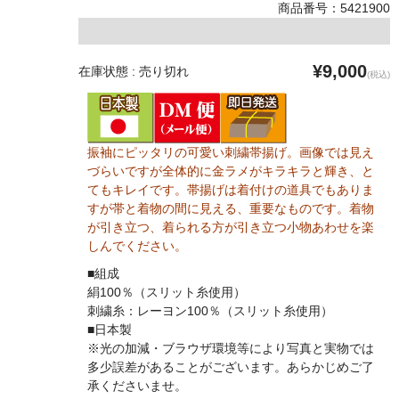
商品番号：5421900
¥9,000
在庫状態 : 売り切れ
(税込)
振袖にピッタリの可愛い刺繍帯揚げ。画像では見え
づらいですが全体的に金ラメがキラキラと輝き、と
てもキレイです。帯揚げは着付けの道具でもありま
すが帯と着物の間に見える、重要なものです。着物
が引き立つ、着られる方が引き立つ小物あわせを楽
しんでください。
■組成
絹100％（スリット糸使用）
刺繍糸：レーヨン100％（スリット糸使用）
■日本製
※光の加減・ブラウザ環境等により写真と実物では
多少誤差があることがございます。あらかじめご了
承くださいませ。