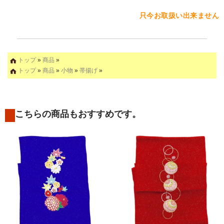
只今お取扱い出来ません
トップ
»
商品
»
トップ
»
商品
»
小物
»
帯揚げ
»
こちらの商品もおすすめです。