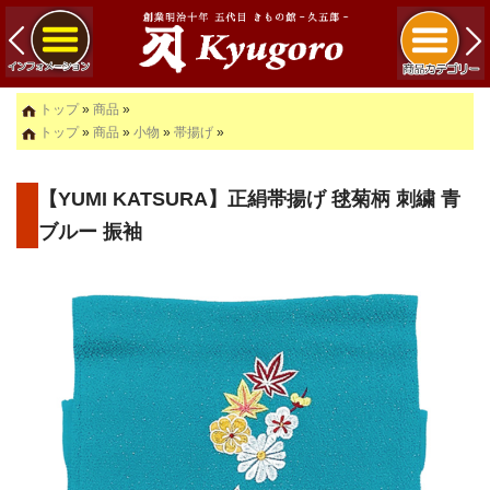
トップ
»
商品
»
トップ
»
商品
»
小物
»
帯揚げ
»
【YUMI KATSURA】正絹帯揚げ 毬菊柄 刺繍 青
ブルー 振袖