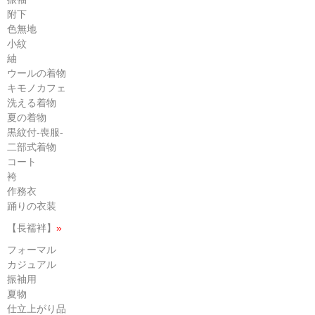
附下
色無地
小紋
紬
ウールの着物
キモノカフェ
洗える着物
夏の着物
黒紋付-喪服-
二部式着物
コート
袴
作務衣
踊りの衣装
【長襦袢】
»
フォーマル
カジュアル
振袖用
夏物
仕立上がり品