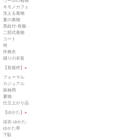
ウールの着物
キモノカフェ
洗える着物
夏の着物
黒紋付-喪服-
二部式着物
コート
袴
作務衣
踊りの衣装
【長襦袢】
»
フォーマル
カジュアル
振袖用
夏物
仕立上がり品
【ゆかた】
»
浴衣-ゆかた-
ゆかた帯
下駄