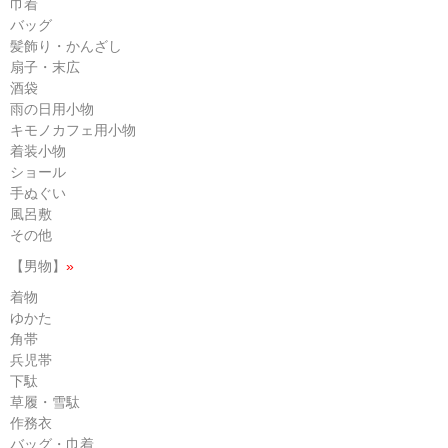
巾着
バッグ
髪飾り・かんざし
扇子・末広
酒袋
雨の日用小物
キモノカフェ用小物
着装小物
ショール
手ぬぐい
風呂敷
その他
【男物】
»
着物
ゆかた
角帯
兵児帯
下駄
草履・雪駄
作務衣
バッグ・巾着