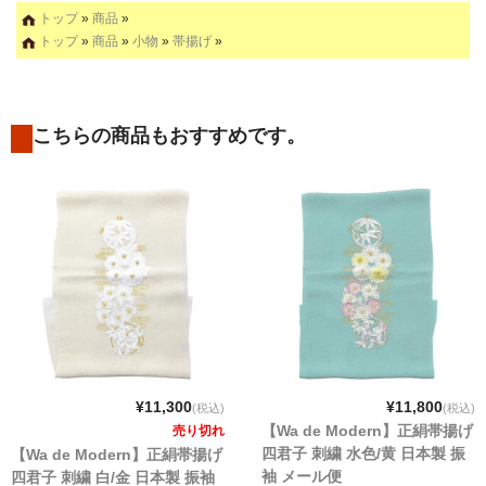
トップ
»
商品
»
トップ
»
商品
»
小物
»
帯揚げ
»
こちらの商品もおすすめです。
¥11,300
¥11,800
(税込)
(税込)
【Wa de Modern】正絹帯揚げ
売り切れ
四君子 刺繍 水色/黄 日本製 振
【Wa de Modern】正絹帯揚げ
袖 メール便
四君子 刺繍 白/金 日本製 振袖