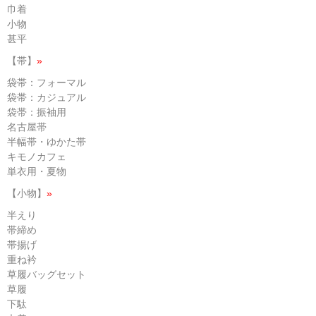
巾着
小物
甚平
【帯】
»
袋帯：フォーマル
袋帯：カジュアル
袋帯：振袖用
名古屋帯
半幅帯・ゆかた帯
キモノカフェ
単衣用・夏物
【小物】
»
半えり
帯締め
帯揚げ
重ね衿
草履バッグセット
草履
下駄