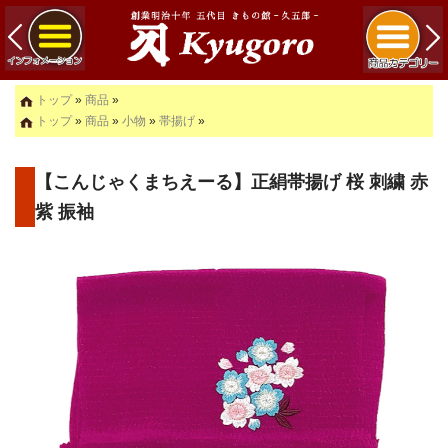
トップ
»
商品
»
トップ
»
商品
»
小物
»
帯揚げ
»
【こんじゃくまちえーる】正絹帯揚げ 桜 刺繍 赤
紫 振袖