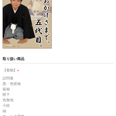
取り扱い商品
【着物】
»
訪問着
黒・色留袖
振袖
附下
色無地
小紋
紬