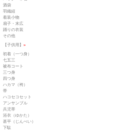
酒袋
羽織紐
着装小物
扇子・末広
踊りの衣装
その他
【子供用】
»
初着（一つ身）
七五三
被布コート
三つ身
四つ身
ハカマ（袴）
帯
ハコセコセット
アンサンブル
兵児帯
浴衣（ゆかた）
甚平（じんべい）
下駄