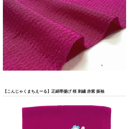
【こんじゃくまちえーる】正絹帯揚げ 桜 刺繍 赤紫 振袖