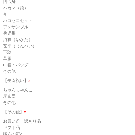
四つ身
ハカマ（袴）
帯
ハコセコセット
アンサンブル
兵児帯
浴衣（ゆかた）
甚平（じんべい）
下駄
草履
巾着・バッグ
その他
【長寿祝い】
»
ちゃんちゃんこ
座布団
その他
【その他】
»
お買い得・訳あり品
ギフト品
購入の流れ