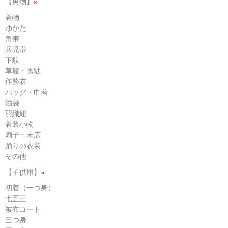
【男物】
»
着物
ゆかた
角帯
兵児帯
下駄
草履・雪駄
作務衣
バッグ・巾着
酒袋
羽織紐
着装小物
扇子・末広
踊りの衣装
その他
【子供用】
»
初着（一つ身）
七五三
被布コート
三つ身