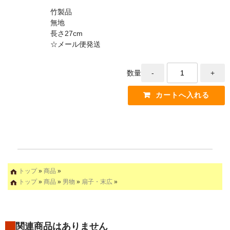
竹製品
無地
長さ27cm
☆メール便発送
数量
トップ
»
商品
»
トップ
»
商品
»
男物
»
扇子・末広
»
関連商品はありません