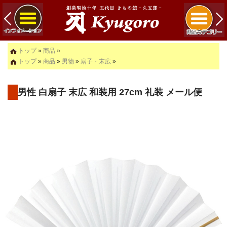
トップ
»
商品
»
トップ
»
商品
»
男物
»
扇子・末広
»
男性 白扇子 末広 和装用 27cm 礼装 メール便