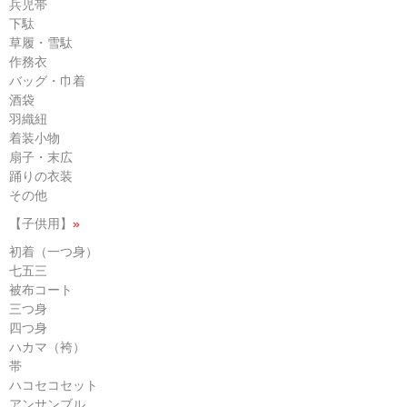
兵児帯
下駄
草履・雪駄
作務衣
バッグ・巾着
酒袋
羽織紐
着装小物
扇子・末広
踊りの衣装
その他
【子供用】
»
初着（一つ身）
七五三
被布コート
三つ身
四つ身
ハカマ（袴）
帯
ハコセコセット
アンサンブル