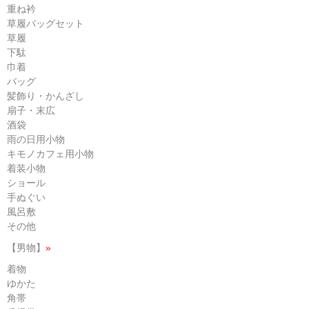
重ね衿
草履バッグセット
草履
下駄
巾着
バッグ
髪飾り・かんざし
扇子・末広
酒袋
雨の日用小物
キモノカフェ用小物
着装小物
ショール
手ぬぐい
風呂敷
その他
【男物】
»
着物
ゆかた
角帯