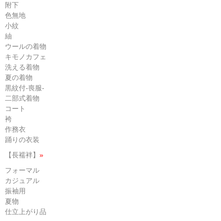
附下
色無地
小紋
紬
ウールの着物
キモノカフェ
洗える着物
夏の着物
黒紋付-喪服-
二部式着物
コート
袴
作務衣
踊りの衣装
【長襦袢】
»
フォーマル
カジュアル
振袖用
夏物
仕立上がり品