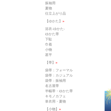
振袖用
夏物
仕立上がり品
【ゆかた】
»
浴衣-ゆかた-
ゆかた帯
下駄
巾着
小物
甚平
【帯】
»
袋帯：フォーマル
袋帯：カジュアル
袋帯：振袖用
名古屋帯
半幅帯・ゆかた帯
キモノカフェ
単衣用・夏物
【小物】
»