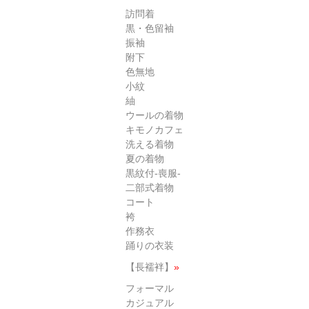
訪問着
黒・色留袖
振袖
附下
色無地
小紋
紬
ウールの着物
キモノカフェ
洗える着物
夏の着物
黒紋付-喪服-
二部式着物
コート
袴
作務衣
踊りの衣装
【長襦袢】
»
フォーマル
カジュアル