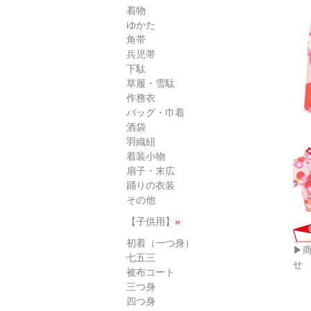
着物
ゆかた
角帯
兵児帯
下駄
草履・雪駄
作務衣
バッグ・巾着
酒袋
羽織紐
着装小物
扇子・末広
踊りの衣装
その他
【子供用】
»
初着（一つ身）
▶
七五三
せ
被布コート
三つ身
四つ身