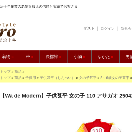
治十年創業の老舗呉服店の信頼と実績でお客さま
ゲスト
ログイン
新規会
【久五郎】
着物
»
帯
»
長襦袢
»
小物
»
ゆかた
»
男
トップ
»
商品
»
トップ
»
商品
»
子供用
»
子供甚平（じんべい）
»
女の子甚平
»
5～6歳女の子甚平
【Wa de Modern】子供甚平 女の子 110 アサガオ 25042