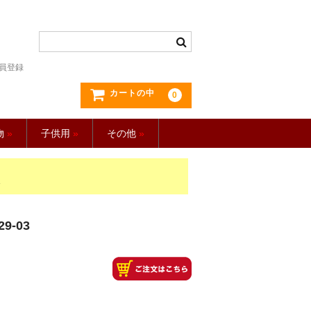
員登録
カートの中
0
物
»
子供用
»
その他
»
»
9-03