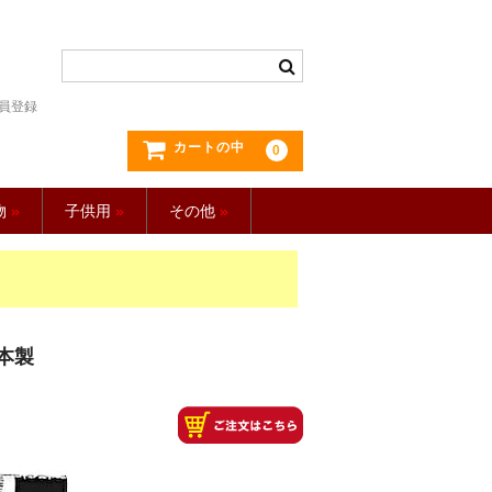
員登録
カートの中
0
物
»
子供用
»
その他
»
日本製