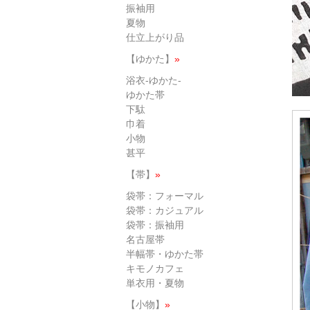
振袖用
夏物
仕立上がり品
【ゆかた】
»
浴衣-ゆかた-
ゆかた帯
下駄
巾着
小物
甚平
【帯】
»
袋帯：フォーマル
袋帯：カジュアル
袋帯：振袖用
名古屋帯
半幅帯・ゆかた帯
キモノカフェ
単衣用・夏物
【小物】
»