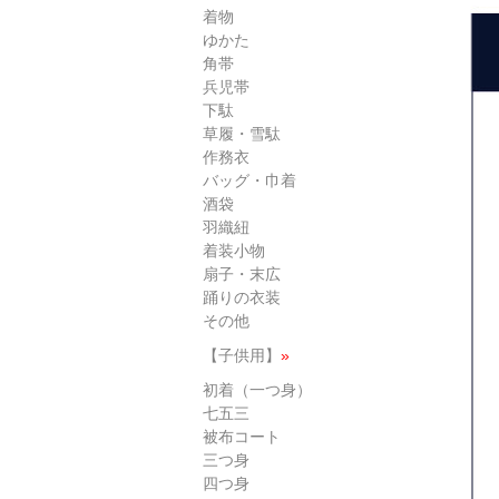
着物
ゆかた
角帯
兵児帯
下駄
草履・雪駄
作務衣
バッグ・巾着
酒袋
羽織紐
着装小物
扇子・末広
踊りの衣装
その他
【子供用】
»
初着（一つ身）
七五三
被布コート
三つ身
四つ身