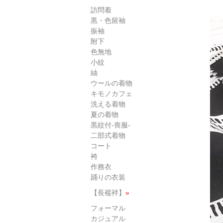
訪問着
黒・色留袖
振袖
附下
色無地
小紋
紬
ウールの着物
キモノカフェ
洗える着物
夏の着物
黒紋付-喪服-
二部式着物
コート
袴
作務衣
踊りの衣装
【長襦袢】
»
フォーマル
カジュアル