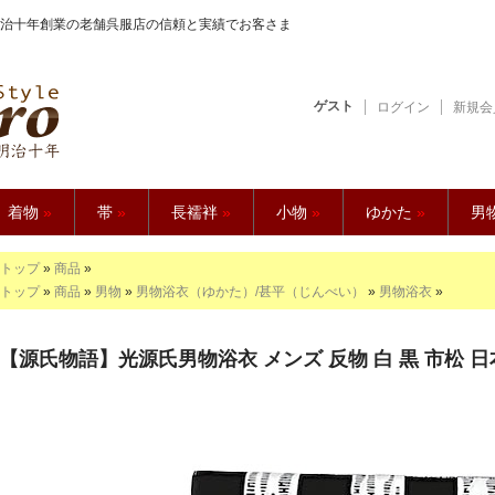
治十年創業の老舗呉服店の信頼と実績でお客さま
ゲスト
ログイン
新規会
【久五郎】
着物
»
帯
»
長襦袢
»
小物
»
ゆかた
»
男
トップ
»
商品
»
トップ
»
商品
»
男物
»
男物浴衣（ゆかた）/甚平（じんべい）
»
男物浴衣
»
【源氏物語】光源氏男物浴衣 メンズ 反物 白 黒 市松 