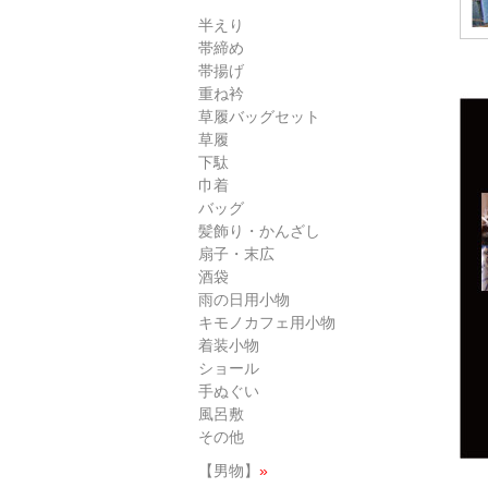
半えり
帯締め
帯揚げ
重ね衿
草履バッグセット
草履
下駄
巾着
バッグ
髪飾り・かんざし
扇子・末広
酒袋
雨の日用小物
キモノカフェ用小物
着装小物
ショール
手ぬぐい
風呂敷
その他
【男物】
»