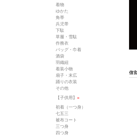
着物
ゆかた
角帯
兵児帯
下駄
草履・雪駄
作務衣
バッグ・巾着
酒袋
羽織紐
着装小物
信玄
扇子・末広
踊りの衣装
その他
【子供用】
»
初着（一つ身）
七五三
被布コート
三つ身
四つ身