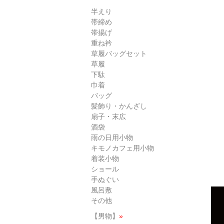
半えり
帯締め
帯揚げ
重ね衿
草履バッグセット
草履
下駄
巾着
バッグ
髪飾り・かんざし
扇子・末広
酒袋
雨の日用小物
キモノカフェ用小物
着装小物
ショール
手ぬぐい
風呂敷
その他
【男物】
»