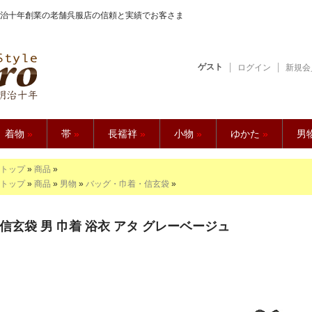
治十年創業の老舗呉服店の信頼と実績でお客さま
ゲスト
ログイン
新規会
【久五郎】
着物
»
帯
»
長襦袢
»
小物
»
ゆかた
»
男
トップ
»
商品
»
トップ
»
商品
»
男物
»
バッグ・巾着・信玄袋
»
信玄袋 男 巾着 浴衣 アタ グレーベージュ