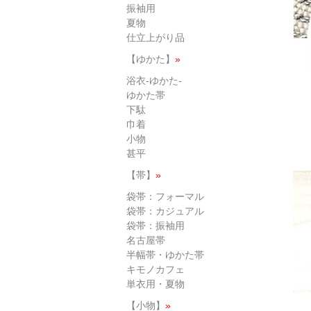
振袖用
夏物
仕立上がり品
【ゆかた】
»
浴衣-ゆかた-
ゆかた帯
下駄
巾着
小物
甚平
【帯】
»
袋帯：フォーマル
袋帯：カジュアル
袋帯：振袖用
名古屋帯
半幅帯・ゆかた帯
キモノカフェ
単衣用・夏物
【小物】
»