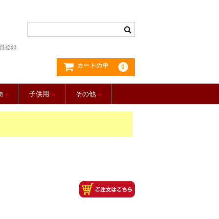
員登録
カートの中
0
物
»
子供用
»
その他
»