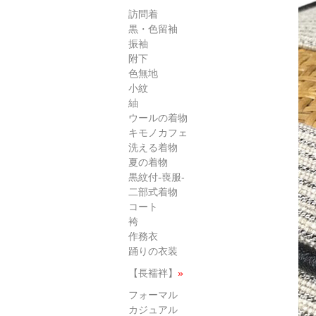
訪問着
黒・色留袖
振袖
附下
色無地
小紋
紬
ウールの着物
キモノカフェ
洗える着物
夏の着物
黒紋付-喪服-
二部式着物
コート
袴
作務衣
踊りの衣装
【長襦袢】
»
フォーマル
カジュアル