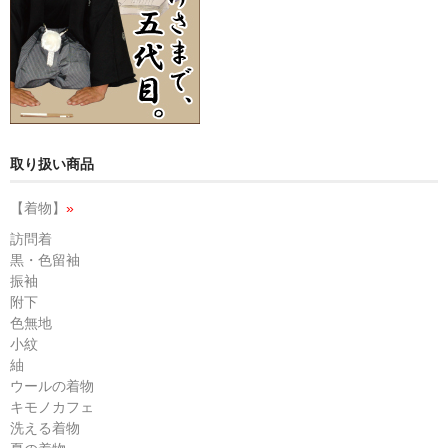
取り扱い商品
【着物】
»
訪問着
黒・色留袖
振袖
附下
色無地
小紋
紬
ウールの着物
キモノカフェ
洗える着物