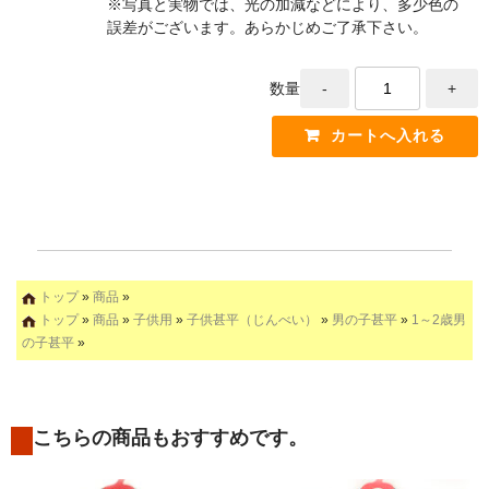
※写真と実物では、光の加減などにより、多少色の
誤差がございます。あらかじめご了承下さい。
数量
トップ
»
商品
»
トップ
»
商品
»
子供用
»
子供甚平（じんべい）
»
男の子甚平
»
1～2歳男
の子甚平
»
こちらの商品もおすすめです。