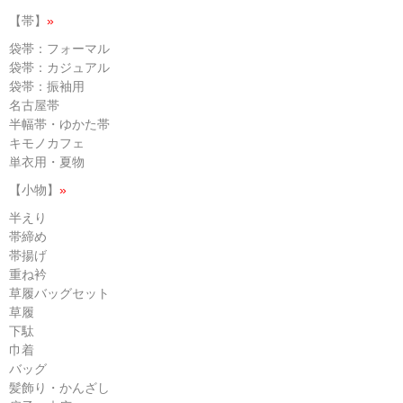
【帯】
»
袋帯：フォーマル
袋帯：カジュアル
袋帯：振袖用
名古屋帯
半幅帯・ゆかた帯
キモノカフェ
単衣用・夏物
【小物】
»
半えり
帯締め
帯揚げ
重ね衿
草履バッグセット
草履
下駄
巾着
バッグ
髪飾り・かんざし