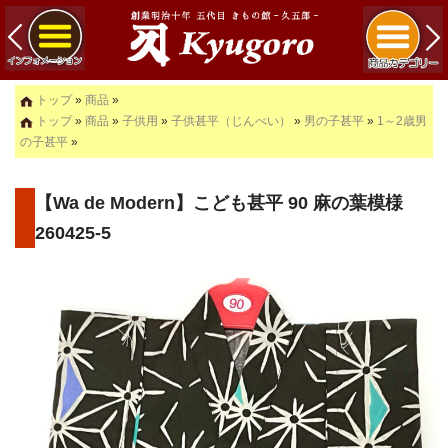
トップ
»
商品
»
トップ
»
商品
»
子供用
»
子供甚平（じんべい）
»
男の子甚平
»
1～2歳男
の子甚平
»
【Wa de Modern】こども甚平 90 麻の葉模様
260425-5