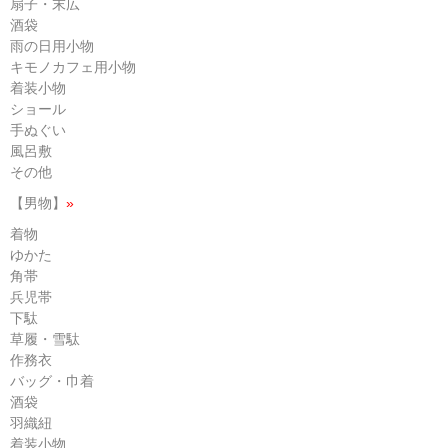
扇子・末広
酒袋
雨の日用小物
キモノカフェ用小物
着装小物
ショール
手ぬぐい
風呂敷
その他
【男物】
»
着物
ゆかた
角帯
兵児帯
下駄
草履・雪駄
作務衣
バッグ・巾着
酒袋
羽織紐
着装小物