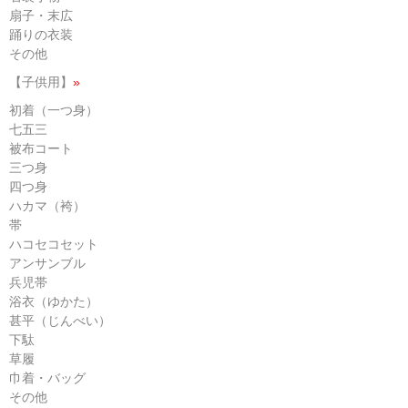
扇子・末広
踊りの衣装
その他
【子供用】
»
初着（一つ身）
七五三
被布コート
三つ身
四つ身
ハカマ（袴）
帯
ハコセコセット
アンサンブル
兵児帯
浴衣（ゆかた）
甚平（じんべい）
下駄
草履
巾着・バッグ
その他