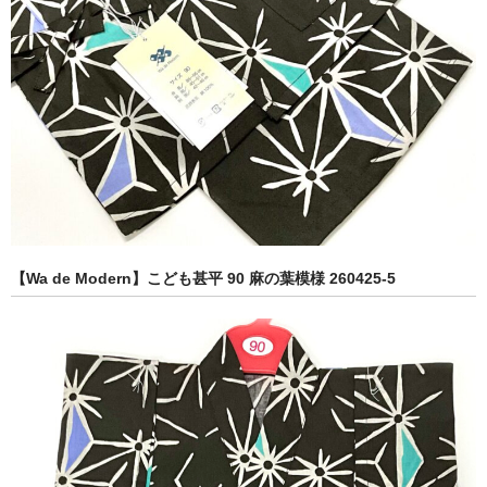
【Wa de Modern】こども甚平 90 麻の葉模様 260425-5