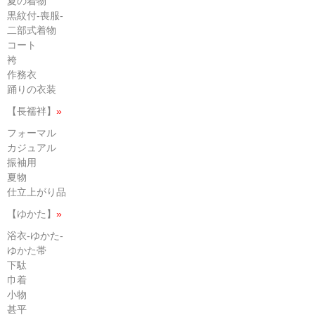
夏の着物
黒紋付-喪服-
二部式着物
コート
袴
作務衣
踊りの衣装
【長襦袢】
»
フォーマル
カジュアル
振袖用
夏物
仕立上がり品
【ゆかた】
»
浴衣-ゆかた-
ゆかた帯
下駄
巾着
小物
甚平