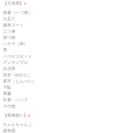
【子供用】
»
初着（一つ身）
七五三
被布コート
三つ身
四つ身
ハカマ（袴）
帯
ハコセコセット
アンサンブル
兵児帯
浴衣（ゆかた）
甚平（じんべい）
下駄
草履
巾着・バッグ
その他
【長寿祝い】
»
ちゃんちゃんこ
座布団