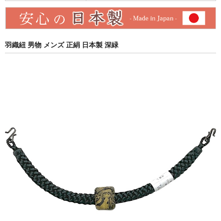
羽織紐 男物 メンズ 正絹 日本製 深緑