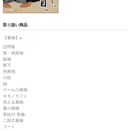
取り扱い商品
【着物】
»
訪問着
黒・色留袖
振袖
附下
色無地
小紋
紬
ウールの着物
キモノカフェ
洗える着物
夏の着物
黒紋付-喪服-
二部式着物
コート