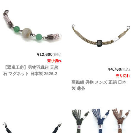
¥12,600
(税込)
売り切れ
【翠嵐工房】男物羽織紐 天然
¥4,760
(税込)
石 マグネット 日本製 2526-2
売り切れ
羽織紐 男物 メンズ 正絹 日本
製 薄茶