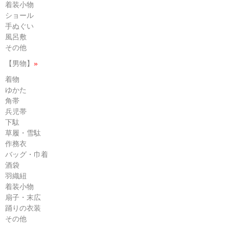
着装小物
ショール
手ぬぐい
風呂敷
その他
【男物】
»
着物
ゆかた
角帯
兵児帯
下駄
草履・雪駄
作務衣
バッグ・巾着
酒袋
羽織紐
着装小物
扇子・末広
踊りの衣装
その他