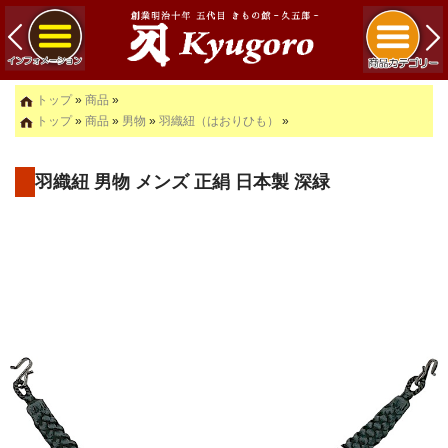
トップ
»
商品
»
トップ
»
商品
»
男物
»
羽織紐（はおりひも）
»
羽織紐 男物 メンズ 正絹 日本製 深緑