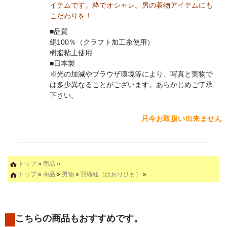
イテムです。粋でオシャレ。男の着物アイテムにも
こだわりを！
■品質
絹100％（クラフト加工糸使用）
樹脂粘土使用
■日本製
※光の加減やブラウザ環境等により、写真と実物で
は多少異なることがございます。あらかじめご了承
下さい。
只今お取扱い出来ません
トップ
»
商品
»
トップ
»
商品
»
男物
»
羽織紐（はおりひも）
»
こちらの商品もおすすめです。