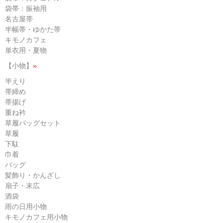
袋帯：振袖用
名古屋帯
半幅帯・ゆかた帯
キモノカフェ
単衣用・夏物
【小物】
»
半えり
帯締め
帯揚げ
重ね衿
草履バッグセット
草履
下駄
巾着
バッグ
髪飾り・かんざし
扇子・末広
酒袋
雨の日用小物
キモノカフェ用小物