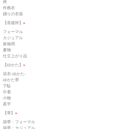
袴
作務衣
踊りの衣装
【長襦袢】
»
フォーマル
カジュアル
振袖用
夏物
仕立上がり品
【ゆかた】
»
浴衣-ゆかた-
ゆかた帯
下駄
巾着
小物
甚平
【帯】
»
袋帯：フォーマル
袋帯：カジュアル