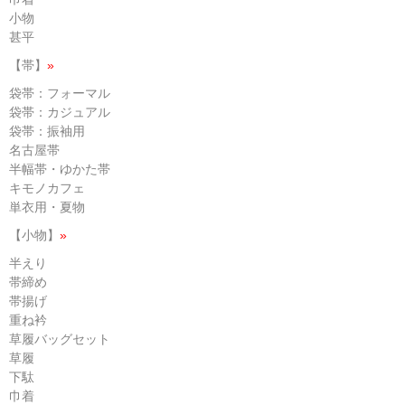
小物
甚平
【帯】
»
袋帯：フォーマル
袋帯：カジュアル
袋帯：振袖用
名古屋帯
半幅帯・ゆかた帯
キモノカフェ
単衣用・夏物
【小物】
»
半えり
帯締め
帯揚げ
重ね衿
草履バッグセット
草履
下駄
巾着