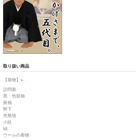
取り扱い商品
【着物】
»
訪問着
黒・色留袖
振袖
附下
色無地
小紋
紬
ウールの着物