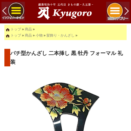
トップ
»
商品
»
トップ
»
商品
»
小物
»
髪飾り・かんざし
»
バチ型かんざし 二本挿し 黒 牡丹 フォーマル 礼
装