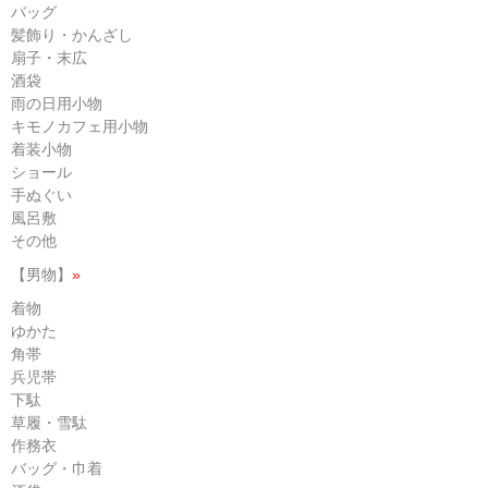
バッグ
髪飾り・かんざし
扇子・末広
酒袋
雨の日用小物
キモノカフェ用小物
着装小物
ショール
手ぬぐい
風呂敷
その他
【男物】
»
着物
ゆかた
角帯
兵児帯
下駄
草履・雪駄
作務衣
バッグ・巾着