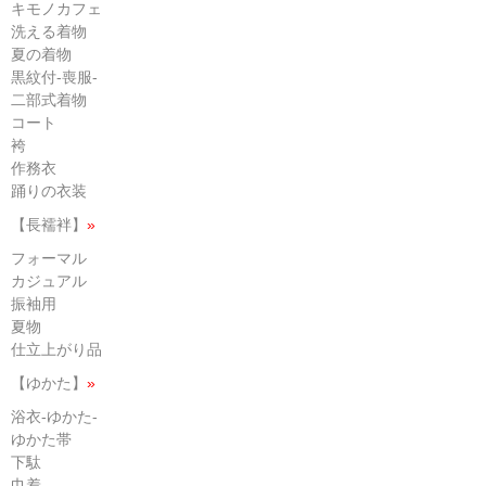
キモノカフェ
洗える着物
夏の着物
黒紋付-喪服-
二部式着物
コート
袴
作務衣
踊りの衣装
【長襦袢】
»
フォーマル
カジュアル
振袖用
夏物
仕立上がり品
【ゆかた】
»
浴衣-ゆかた-
ゆかた帯
下駄
巾着