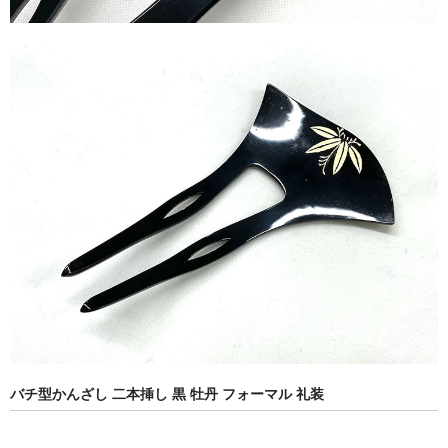
バチ型かんざし 二本挿し 黒 牡丹 フォーマル 礼装