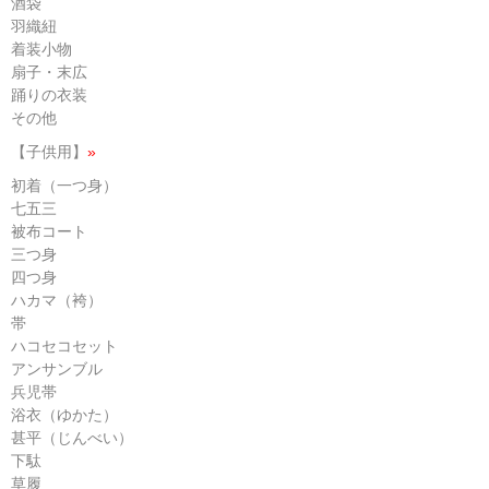
酒袋
羽織紐
着装小物
扇子・末広
踊りの衣装
その他
【子供用】
»
初着（一つ身）
七五三
被布コート
三つ身
四つ身
ハカマ（袴）
帯
ハコセコセット
アンサンブル
兵児帯
浴衣（ゆかた）
甚平（じんべい）
下駄
草履