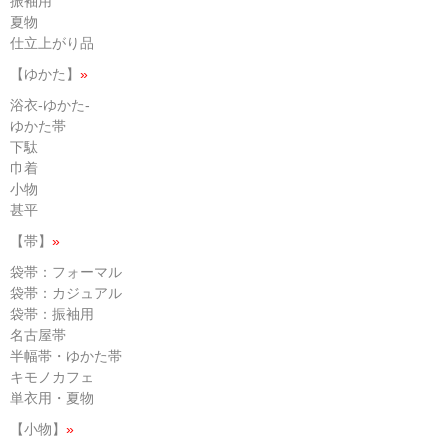
振袖用
夏物
仕立上がり品
【ゆかた】
»
浴衣-ゆかた-
ゆかた帯
下駄
巾着
小物
甚平
【帯】
»
袋帯：フォーマル
袋帯：カジュアル
袋帯：振袖用
名古屋帯
半幅帯・ゆかた帯
キモノカフェ
単衣用・夏物
【小物】
»