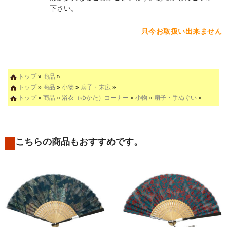
下さい。
只今お取扱い出来ません
トップ
»
商品
»
トップ
»
商品
»
小物
»
扇子・末広
»
トップ
»
商品
»
浴衣（ゆかた）コーナー
»
小物
»
扇子・手ぬぐい
»
こちらの商品もおすすめです。