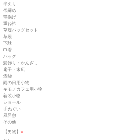
半えり
帯締め
帯揚げ
重ね衿
草履バッグセット
草履
下駄
巾着
バッグ
髪飾り・かんざし
扇子・末広
酒袋
雨の日用小物
キモノカフェ用小物
着装小物
ショール
手ぬぐい
風呂敷
その他
【男物】
»