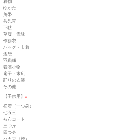
着物
ゆかた
角帯
兵児帯
下駄
草履・雪駄
作務衣
バッグ・巾着
酒袋
羽織紐
着装小物
扇子・末広
踊りの衣装
その他
【子供用】
»
初着（一つ身）
七五三
被布コート
三つ身
四つ身
ハカマ（袴）