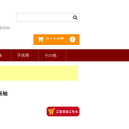
員登録
カートの中
0
物
»
子供用
»
その他
»
振袖