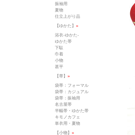
振袖用
夏物
仕立上がり品
【ゆかた】
»
浴衣-ゆかた-
ゆかた帯
下駄
巾着
小物
甚平
【帯】
»
袋帯：フォーマル
袋帯：カジュアル
袋帯：振袖用
名古屋帯
半幅帯・ゆかた帯
キモノカフェ
単衣用・夏物
【小物】
»