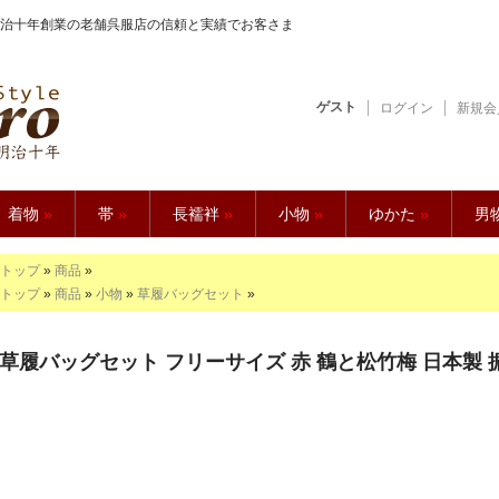
治十年創業の老舗呉服店の信頼と実績でお客さま
ゲスト
ログイン
新規会
【久五郎】
着物
»
帯
»
長襦袢
»
小物
»
ゆかた
»
男
トップ
»
商品
»
トップ
»
商品
»
小物
»
草履バッグセット
»
草履バッグセット フリーサイズ 赤 鶴と松竹梅 日本製 