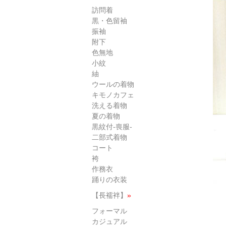
訪問着
黒・色留袖
振袖
附下
色無地
小紋
紬
ウールの着物
キモノカフェ
洗える着物
夏の着物
黒紋付-喪服-
二部式着物
コート
袴
作務衣
踊りの衣装
【長襦袢】
»
フォーマル
カジュアル