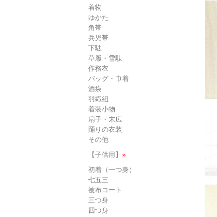
着物
ゆかた
角帯
兵児帯
下駄
草履・雪駄
作務衣
バッグ・巾着
酒袋
羽織紐
着装小物
扇子・末広
踊りの衣装
その他
【子供用】
»
初着（一つ身）
七五三
被布コート
三つ身
四つ身