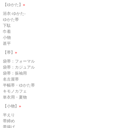
【ゆかた】
»
浴衣-ゆかた-
ゆかた帯
下駄
巾着
小物
甚平
【帯】
»
袋帯：フォーマル
袋帯：カジュアル
袋帯：振袖用
名古屋帯
半幅帯・ゆかた帯
キモノカフェ
単衣用・夏物
【小物】
»
半えり
帯締め
帯揚げ