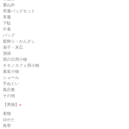
重ね衿
草履バッグセット
草履
下駄
巾着
バッグ
髪飾り・かんざし
扇子・末広
酒袋
雨の日用小物
キモノカフェ用小物
着装小物
ショール
手ぬぐい
風呂敷
その他
【男物】
»
着物
ゆかた
角帯