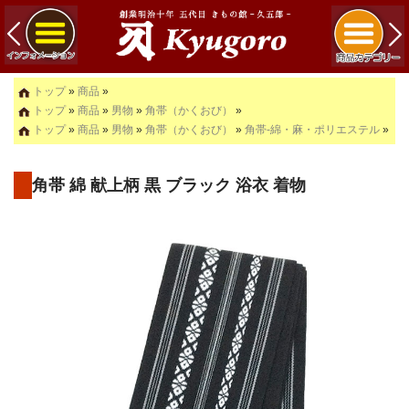
トップ
»
商品
»
トップ
»
商品
»
男物
»
角帯（かくおび）
»
トップ
»
商品
»
男物
»
角帯（かくおび）
»
角帯-綿・麻・ポリエステル
»
角帯 綿 献上柄 黒 ブラック 浴衣 着物