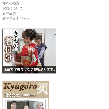
浴衣の着方
家紋について
着物辞典
着物フォトブック