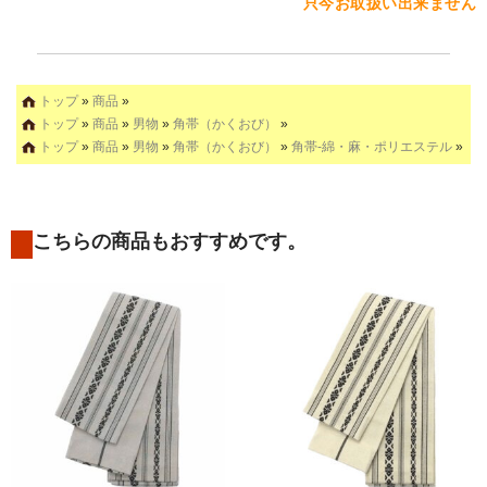
只今お取扱い出来ません
トップ
»
商品
»
トップ
»
商品
»
男物
»
角帯（かくおび）
»
トップ
»
商品
»
男物
»
角帯（かくおび）
»
角帯-綿・麻・ポリエステル
»
こちらの商品もおすすめです。