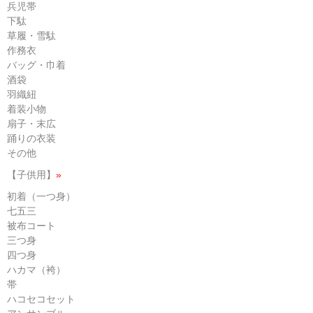
兵児帯
下駄
草履・雪駄
作務衣
バッグ・巾着
酒袋
羽織紐
着装小物
扇子・末広
踊りの衣装
その他
【子供用】
»
初着（一つ身）
七五三
被布コート
三つ身
四つ身
ハカマ（袴）
帯
ハコセコセット