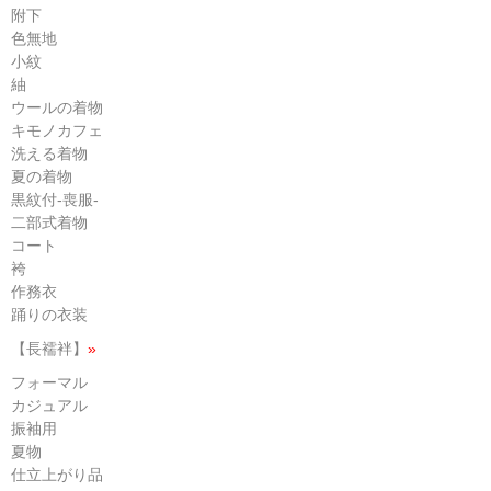
附下
色無地
小紋
紬
ウールの着物
キモノカフェ
洗える着物
夏の着物
黒紋付-喪服-
二部式着物
コート
袴
作務衣
踊りの衣装
【長襦袢】
»
フォーマル
カジュアル
振袖用
夏物
仕立上がり品