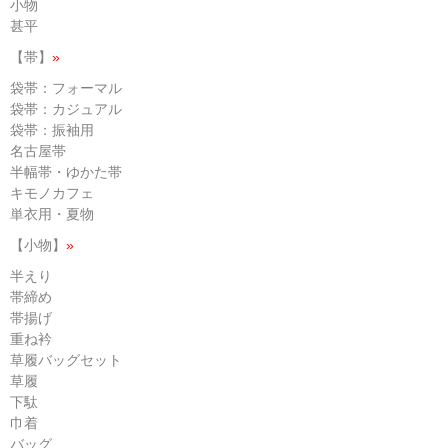
小物
甚平
【帯】
»
袋帯：フォーマル
袋帯：カジュアル
袋帯：振袖用
名古屋帯
半幅帯・ゆかた帯
キモノカフェ
単衣用・夏物
【小物】
»
半えり
帯締め
帯揚げ
重ね衿
草履バッグセット
草履
下駄
巾着
バッグ