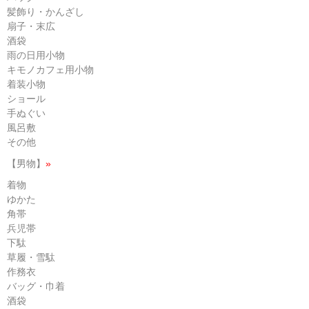
髪飾り・かんざし
扇子・末広
酒袋
雨の日用小物
キモノカフェ用小物
着装小物
ショール
手ぬぐい
風呂敷
その他
【男物】
»
着物
ゆかた
角帯
兵児帯
下駄
草履・雪駄
作務衣
バッグ・巾着
酒袋