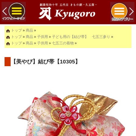
トップ
»
商品
»
トップ
»
商品
»
子供用
»
子ども用の【結び帯】 七五三参り
»
トップ
»
商品
»
子供用
»
七五三の着物
»
【美やび】結び帯【10305】