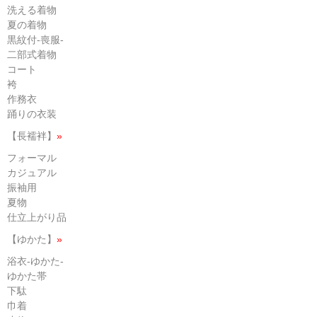
洗える着物
夏の着物
黒紋付-喪服-
二部式着物
コート
袴
作務衣
踊りの衣装
【長襦袢】
»
フォーマル
カジュアル
振袖用
夏物
仕立上がり品
【ゆかた】
»
浴衣-ゆかた-
ゆかた帯
下駄
巾着