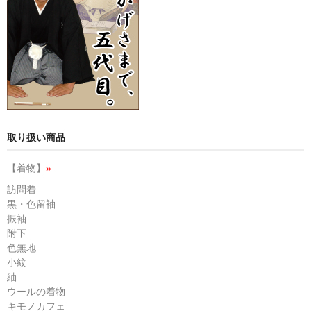
取り扱い商品
【着物】
»
訪問着
黒・色留袖
振袖
附下
色無地
小紋
紬
ウールの着物
キモノカフェ