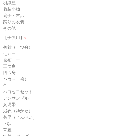
羽織紐
着装小物
扇子・末広
踊りの衣装
その他
【子供用】
»
初着（一つ身）
七五三
被布コート
三つ身
四つ身
ハカマ（袴）
帯
ハコセコセット
アンサンブル
兵児帯
浴衣（ゆかた）
甚平（じんべい）
下駄
草履