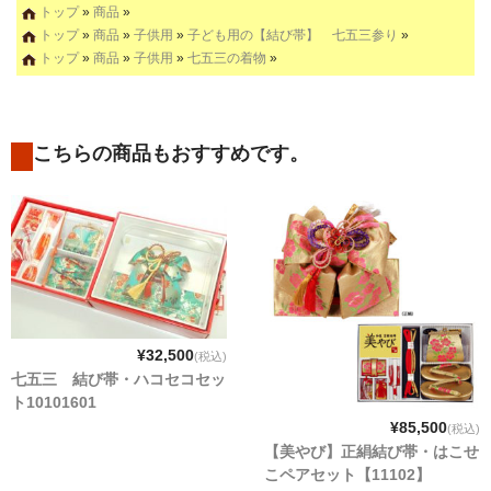
トップ
»
商品
»
トップ
»
商品
»
子供用
»
子ども用の【結び帯】 七五三参り
»
トップ
»
商品
»
子供用
»
七五三の着物
»
こちらの商品もおすすめです。
¥32,500
(税込)
七五三 結び帯・ハコセコセッ
ト10101601
¥85,500
(税込)
【美やび】正絹結び帯・はこせ
こペアセット【11102】