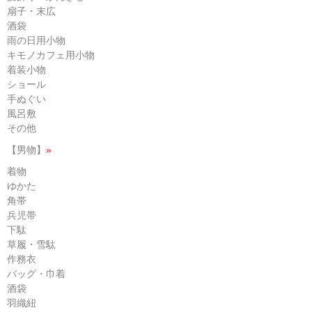
扇子・末広
酒袋
雨の日用小物
キモノカフェ用小物
着装小物
ショール
手ぬぐい
風呂敷
その他
【男物】
»
着物
ゆかた
角帯
兵児帯
下駄
草履・雪駄
作務衣
バッグ・巾着
酒袋
羽織紐