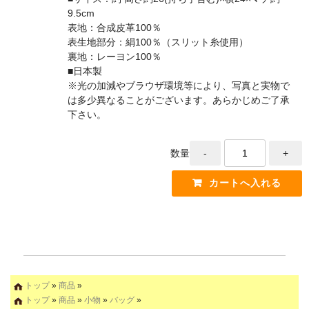
9.5cm
表地：合成皮革100％
表生地部分：絹100％（スリット糸使用）
裏地：レーヨン100％
■日本製
※光の加減やブラウザ環境等により、写真と実物で
は多少異なることがございます。あらかじめご了承
下さい。
数量
トップ
»
商品
»
トップ
»
商品
»
小物
»
バッグ
»