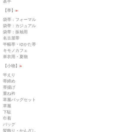
甚平
【帯】
»
袋帯：フォーマル
袋帯：カジュアル
袋帯：振袖用
名古屋帯
半幅帯・ゆかた帯
キモノカフェ
単衣用・夏物
【小物】
»
半えり
帯締め
帯揚げ
重ね衿
草履バッグセット
草履
下駄
巾着
バッグ
髪飾り・かんざし