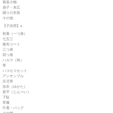
着装小物
扇子・末広
踊りの衣装
その他
【子供用】
»
初着（一つ身）
七五三
被布コート
三つ身
四つ身
ハカマ（袴）
帯
ハコセコセット
アンサンブル
兵児帯
浴衣（ゆかた）
甚平（じんべい）
下駄
草履
巾着・バッグ
その他