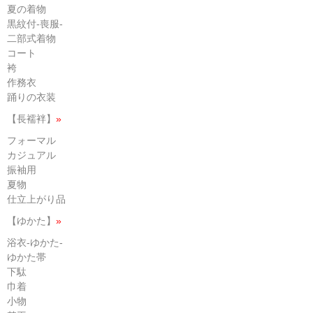
夏の着物
黒紋付-喪服-
二部式着物
コート
袴
作務衣
踊りの衣装
【長襦袢】
»
フォーマル
カジュアル
振袖用
夏物
仕立上がり品
【ゆかた】
»
浴衣-ゆかた-
ゆかた帯
下駄
巾着
小物