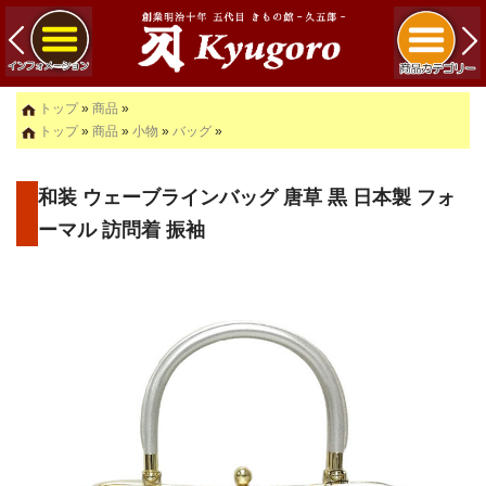
トップ
»
商品
»
トップ
»
商品
»
小物
»
バッグ
»
和装 ウェーブラインバッグ 唐草 黒 日本製 フォ
ーマル 訪問着 振袖