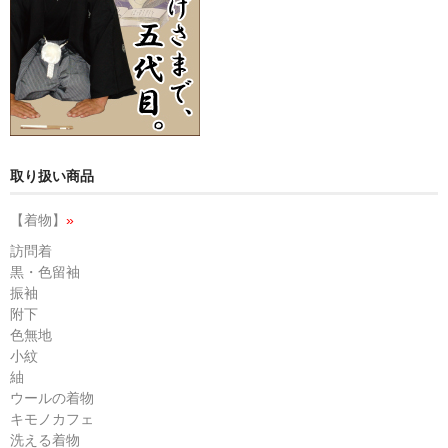
取り扱い商品
【着物】
»
訪問着
黒・色留袖
振袖
附下
色無地
小紋
紬
ウールの着物
キモノカフェ
洗える着物