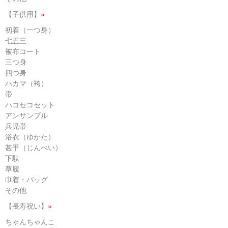
【子供用】
»
初着（一つ身）
七五三
被布コート
三つ身
四つ身
ハカマ（袴）
帯
ハコセコセット
アンサンブル
兵児帯
浴衣（ゆかた）
甚平（じんべい）
下駄
草履
巾着・バッグ
その他
【長寿祝い】
»
ちゃんちゃんこ