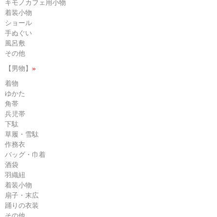
キモノカフェ用小物
着装小物
ショール
手ぬぐい
風呂敷
その他
【男物】
»
着物
ゆかた
角帯
兵児帯
下駄
草履・雪駄
作務衣
バッグ・巾着
酒袋
羽織紐
着装小物
扇子・末広
踊りの衣装
その他