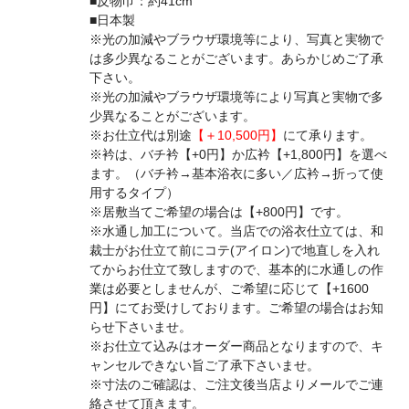
■反物巾：約41cm
■日本製
※光の加減やブラウザ環境等により、写真と実物で
は多少異なることがございます。あらかじめご了承
下さい。
※光の加減やブラウザ環境等により写真と実物で多
少異なることがございます。
※お仕立代は別途
【＋10,500円】
にて承ります。
※衿は、バチ衿【+0円】か広衿【+1,800円】を選べ
ます。（バチ衿→基本浴衣に多い／広衿→折って使
用するタイプ）
※居敷当てご希望の場合は【+800円】です。
※水通し加工について。当店での浴衣仕立ては、和
裁士がお仕立て前にコテ(アイロン)で地直しを入れ
てからお仕立て致しますので、基本的に水通しの作
業は必要としませんが、ご希望に応じて【+1600
円】にてお受けしております。ご希望の場合はお知
らせ下さいませ。
※お仕立て込みはオーダー商品となりますので、キ
ャンセルできない旨ご了承下さいませ。
※寸法のご確認は、ご注文後当店よりメールでご連
絡させて頂きます。