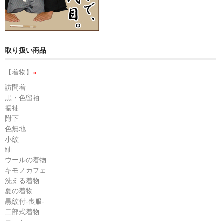
取り扱い商品
【着物】
»
訪問着
黒・色留袖
振袖
附下
色無地
小紋
紬
ウールの着物
キモノカフェ
洗える着物
夏の着物
黒紋付-喪服-
二部式着物