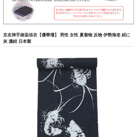
京友禅手捺染浴衣【優華壇】 男性 女性 夏着物 反物 伊勢海老 紺に
灰 濃紺 日本製