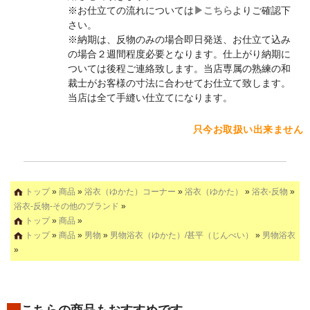
※お仕立ての流れについては
▶︎こちら
よりご確認下
さい。
※納期は、反物のみの場合即日発送、お仕立て込み
の場合２週間程度必要となります。仕上がり納期に
ついては後程ご連絡致します。当店専属の熟練の和
裁士がお客様の寸法に合わせてお仕立て致します。
当店は全て手縫い仕立てになります。
只今お取扱い出来ません
トップ
»
商品
»
浴衣（ゆかた）コーナー
»
浴衣（ゆかた）
»
浴衣-反物
»
浴衣-反物-その他のブランド
»
トップ
»
商品
»
トップ
»
商品
»
男物
»
男物浴衣（ゆかた）/甚平（じんべい）
»
男物浴衣
»
こちらの商品もおすすめです。