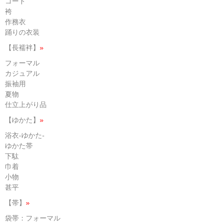
コート
袴
作務衣
踊りの衣装
【長襦袢】
»
フォーマル
カジュアル
振袖用
夏物
仕立上がり品
【ゆかた】
»
浴衣-ゆかた-
ゆかた帯
下駄
巾着
小物
甚平
【帯】
»
袋帯：フォーマル