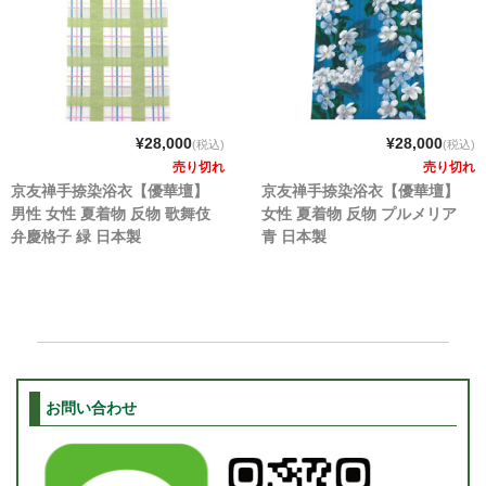
¥28,000
¥28,000
(税込)
(税込)
売り切れ
売り切れ
京友禅手捺染浴衣【優華壇】
京友禅手捺染浴衣【優華壇】
男性 女性 夏着物 反物 歌舞伎
女性 夏着物 反物 プルメリア
弁慶格子 緑 日本製
青 日本製
お問い合わせ