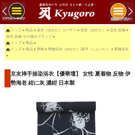
トップ
»
商品
»
浴衣（ゆかた）コーナー
»
浴衣（ゆかた）
»
浴衣-反物
»
浴衣-反物-その他のブランド
»
トップ
»
商品
»
トップ
»
商品
»
男物
»
男物浴衣（ゆかた）/甚平（じんべい）
»
男物浴衣
»
京友禅手捺染浴衣【優華壇】 女性 夏着物 反物 伊
勢海老 紺に灰 濃紺 日本製