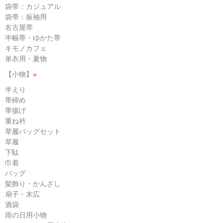
袋帯：カジュアル
袋帯：振袖用
名古屋帯
半幅帯・ゆかた帯
キモノカフェ
単衣用・夏物
【小物】
»
半えり
帯締め
帯揚げ
重ね衿
草履バッグセット
草履
下駄
巾着
バッグ
髪飾り・かんざし
扇子・末広
酒袋
雨の日用小物