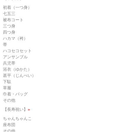
初着（一つ身）
七五三
被布コート
三つ身
四つ身
ハカマ（袴）
帯
ハコセコセット
アンサンブル
兵児帯
浴衣（ゆかた）
甚平（じんべい）
下駄
草履
巾着・バッグ
その他
【長寿祝い】
»
ちゃんちゃんこ
座布団
その他