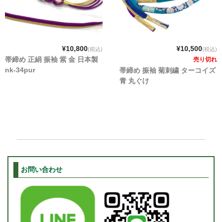
¥10,800
¥10,500
(税込)
(税込)
帯締め 正絹 振袖 紫 金 日本製
売り切れ
nk-34pur
帯締め 振袖 菊刺繍 ターコイズ
青 丸ぐけ
お問い合わせ