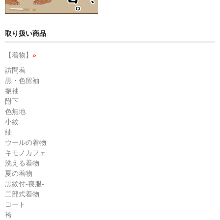
取り扱い商品
【着物】
»
訪問着
黒・色留袖
振袖
附下
色無地
小紋
紬
ウールの着物
キモノカフェ
洗える着物
夏の着物
黒紋付-喪服-
二部式着物
コート
袴