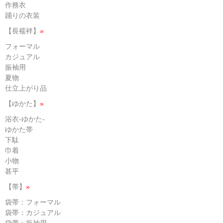
作務衣
踊りの衣装
【長襦袢】
»
フォーマル
カジュアル
振袖用
夏物
仕立上がり品
【ゆかた】
»
浴衣-ゆかた-
ゆかた帯
下駄
巾着
小物
甚平
【帯】
»
袋帯：フォーマル
袋帯：カジュアル
袋帯：振袖用