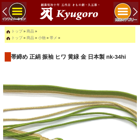
トップ
»
商品
»
トップ
»
商品
»
小物
»
帯メ
»
帯締め 正絹 振袖 ヒワ 黄緑 金 日本製 nk-34hi