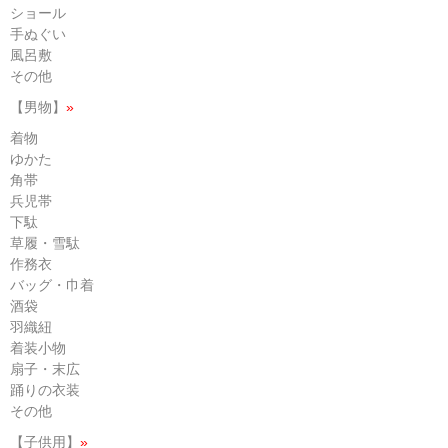
ショール
手ぬぐい
風呂敷
その他
【男物】
»
着物
ゆかた
角帯
兵児帯
下駄
草履・雪駄
作務衣
バッグ・巾着
酒袋
羽織紐
着装小物
扇子・末広
踊りの衣装
その他
【子供用】
»