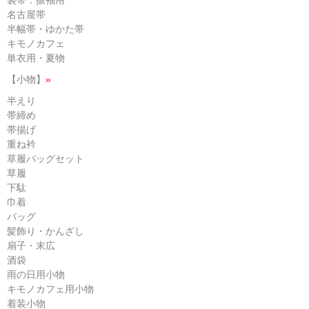
名古屋帯
半幅帯・ゆかた帯
キモノカフェ
単衣用・夏物
【小物】
»
半えり
帯締め
帯揚げ
重ね衿
草履バッグセット
草履
下駄
巾着
バッグ
髪飾り・かんざし
扇子・末広
酒袋
雨の日用小物
キモノカフェ用小物
着装小物