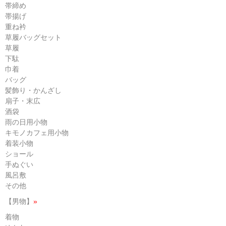
帯締め
帯揚げ
重ね衿
草履バッグセット
草履
下駄
巾着
バッグ
髪飾り・かんざし
扇子・末広
酒袋
雨の日用小物
キモノカフェ用小物
着装小物
ショール
手ぬぐい
風呂敷
その他
【男物】
»
着物