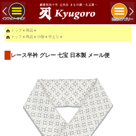
トップ
»
商品
»
トップ
»
商品
»
小物
»
半えり
»
レース半衿 グレー 七宝 日本製 メール便