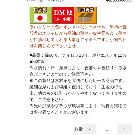
(税込)
淡いクリーム色のオシャレなレース半衿。半衿は普
段着のオシャレから振袖の華やかな衿元もより華や
かに演出してくれる大事なアイテムです。小物合わ
せを楽しんで下さいませ
■品質：綿60％、ナイロン28％、ポリエステル12％
■日本製
※水濡れ・汗・摩擦により、色落ちや色移りする場
合がございますのでご注意下さい。
※この製品は素材感を大切にしたレース商品です。
繊細な糸および繊維を使用しており、生地の特性
上、他のものに引っかかりやすくなっておりますの
で、ご注意下さい。
※光の加減やブラウザ環境等により、写真と実物で
は多少異なることがございます。
数量