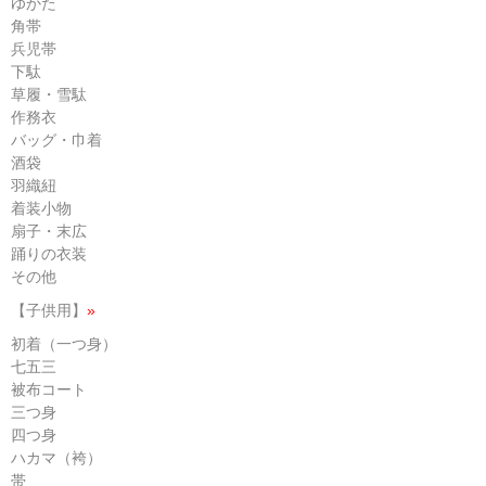
ゆかた
角帯
兵児帯
下駄
草履・雪駄
作務衣
バッグ・巾着
酒袋
羽織紐
着装小物
扇子・末広
踊りの衣装
その他
【子供用】
»
初着（一つ身）
七五三
被布コート
三つ身
四つ身
ハカマ（袴）
帯