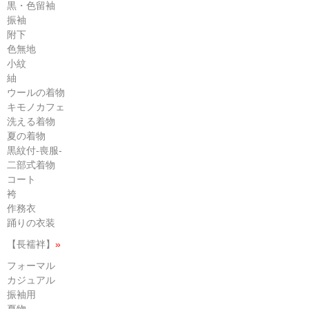
黒・色留袖
振袖
附下
色無地
小紋
紬
ウールの着物
キモノカフェ
洗える着物
夏の着物
黒紋付-喪服-
二部式着物
コート
袴
作務衣
踊りの衣装
【長襦袢】
»
フォーマル
カジュアル
振袖用
夏物