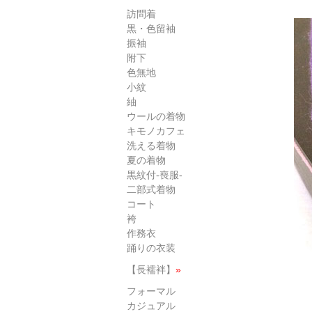
訪問着
黒・色留袖
振袖
附下
色無地
小紋
紬
ウールの着物
キモノカフェ
洗える着物
夏の着物
黒紋付-喪服-
二部式着物
コート
袴
作務衣
踊りの衣装
【長襦袢】
»
フォーマル
カジュアル