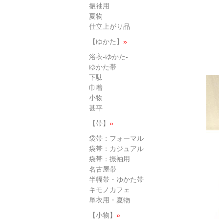
振袖用
夏物
仕立上がり品
【ゆかた】
»
浴衣-ゆかた-
ゆかた帯
下駄
巾着
小物
甚平
【帯】
»
袋帯：フォーマル
袋帯：カジュアル
袋帯：振袖用
名古屋帯
半幅帯・ゆかた帯
キモノカフェ
単衣用・夏物
【小物】
»