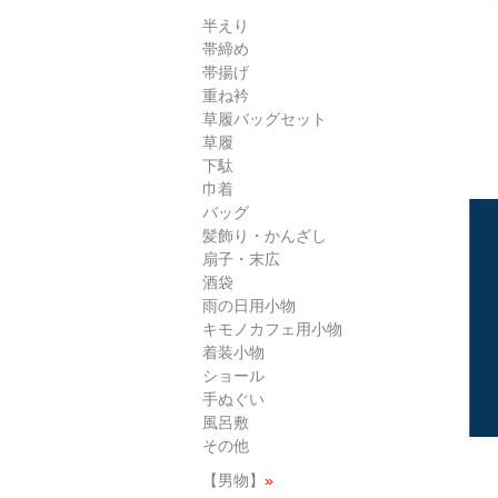
半えり
帯締め
帯揚げ
重ね衿
草履バッグセット
草履
下駄
巾着
バッグ
髪飾り・かんざし
扇子・末広
酒袋
雨の日用小物
キモノカフェ用小物
着装小物
ショール
手ぬぐい
風呂敷
その他
【男物】
»