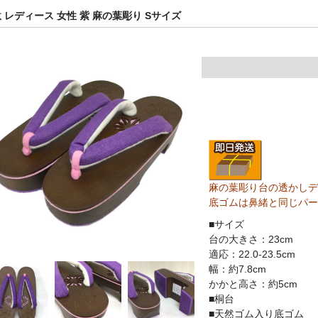
 レディース 女性 紫 麻の葉彫り Sサイズ
麻の葉彫り台の透かしデ
底ゴムは鼻緒と同じパー
■サイズ
台の大きさ：23cm
適応：22.0-23.5cm
幅：約7.8cm
かかと高さ：約5cm
■桐台
■天然ゴム入り底ゴム