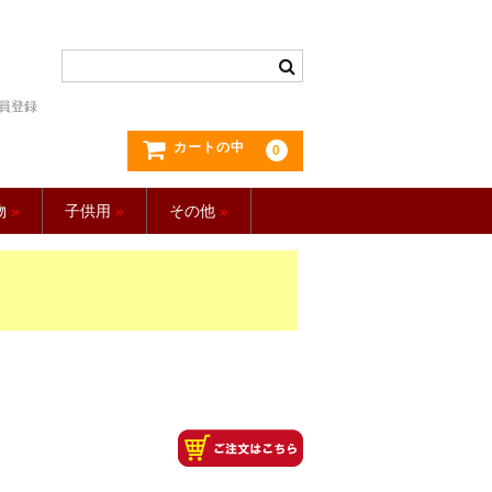
員登録
カートの中
0
物
»
子供用
»
その他
»