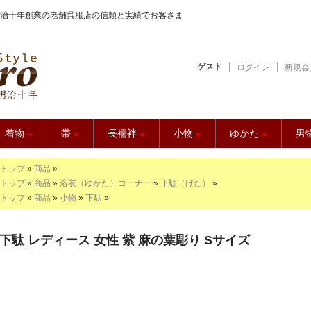
治十年創業の老舗呉服店の信頼と実績でお客さま
ゲスト
ログイン
新規会
【久五郎】
着物
»
帯
»
長襦袢
»
小物
»
ゆかた
»
男
トップ
»
商品
»
トップ
»
商品
»
浴衣（ゆかた）コーナー
»
下駄（げた）
»
トップ
»
商品
»
小物
»
下駄
»
下駄 レディース 女性 紫 麻の葉彫り Sサイズ