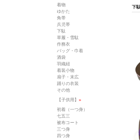
着物
下駄
ゆかた
角帯
兵児帯
下駄
草履・雪駄
作務衣
バッグ・巾着
酒袋
羽織紐
着装小物
扇子・末広
踊りの衣装
その他
【子供用】
»
初着（一つ身）
七五三
被布コート
三つ身
四つ身