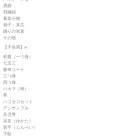
酒袋
羽織紐
着装小物
扇子・末広
踊りの衣装
その他
【子供用】
»
初着（一つ身）
七五三
被布コート
三つ身
四つ身
ハカマ（袴）
帯
ハコセコセット
アンサンブル
兵児帯
浴衣（ゆかた）
甚平（じんべい）
下駄