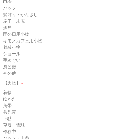
巾着
バッグ
髪飾り・かんざし
扇子・末広
酒袋
雨の日用小物
キモノカフェ用小物
着装小物
ショール
手ぬぐい
風呂敷
その他
【男物】
»
着物
ゆかた
角帯
兵児帯
下駄
草履・雪駄
作務衣
バッグ・巾着