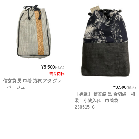
¥5,500
(税込)
売り切れ
信玄袋 男 巾着 浴衣 アタ グレ
ーベージュ
¥3,500
(税込)
【男衆】 信玄袋 黒 合切袋 和
装 小物入れ 巾着袋
230515−6