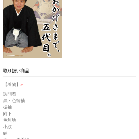
取り扱い商品
【着物】
»
訪問着
黒・色留袖
振袖
附下
色無地
小紋
紬