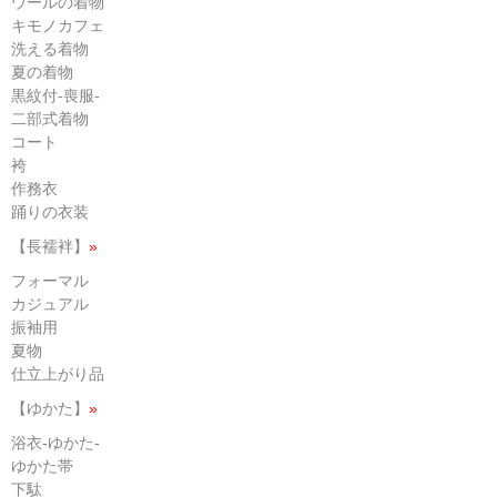
ウールの着物
キモノカフェ
洗える着物
夏の着物
黒紋付-喪服-
二部式着物
コート
袴
作務衣
踊りの衣装
【長襦袢】
»
フォーマル
カジュアル
振袖用
夏物
仕立上がり品
【ゆかた】
»
浴衣-ゆかた-
ゆかた帯
下駄