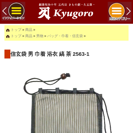
トップ
»
商品
»
トップ
»
商品
»
男物
»
バッグ・巾着・信玄袋
»
信玄袋 男 巾着 浴衣 縞 茶 2563-1