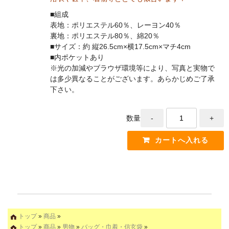
■組成
表地：ポリエステル60％、レーヨン40％
裏地：ポリエステル80％、綿20％
■サイズ：約 縦26.5cm×横17.5cm×マチ4cm
■内ポケットあり
※光の加減やブラウザ環境等により、写真と実物で
は多少異なることがございます。あらかじめご了承
下さい。
数量
トップ
»
商品
»
トップ
»
商品
»
男物
»
バッグ・巾着・信玄袋
»