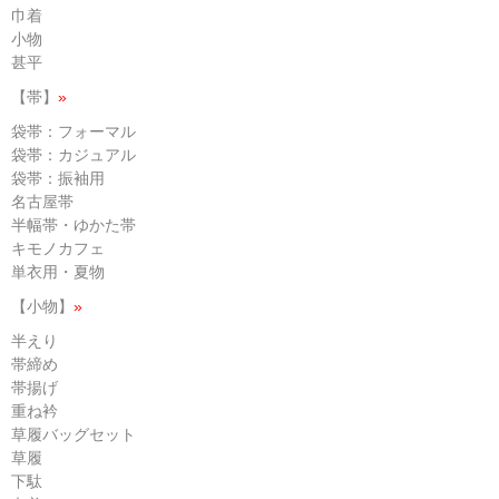
巾着
小物
甚平
【帯】
»
袋帯：フォーマル
袋帯：カジュアル
袋帯：振袖用
名古屋帯
半幅帯・ゆかた帯
キモノカフェ
単衣用・夏物
【小物】
»
半えり
帯締め
帯揚げ
重ね衿
草履バッグセット
草履
下駄