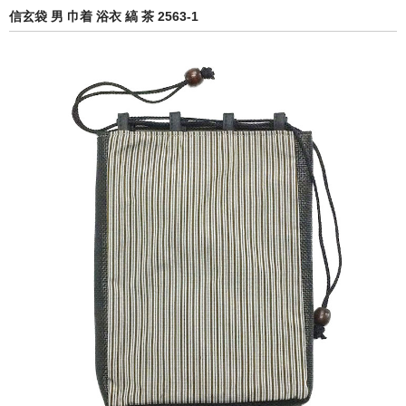
信玄袋 男 巾着 浴衣 縞 茶 2563-1