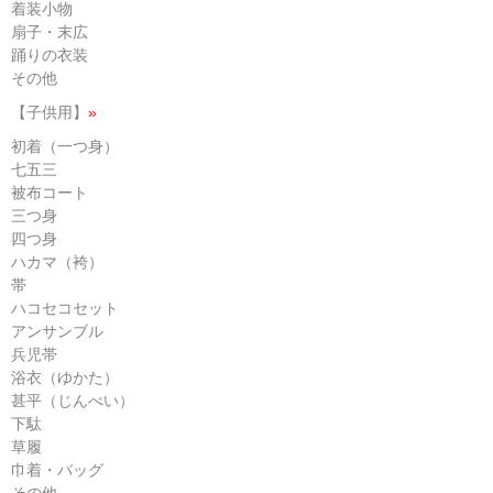
着装小物
扇子・末広
踊りの衣装
その他
【子供用】
»
初着（一つ身）
七五三
被布コート
三つ身
四つ身
ハカマ（袴）
帯
ハコセコセット
アンサンブル
兵児帯
浴衣（ゆかた）
甚平（じんべい）
下駄
草履
巾着・バッグ