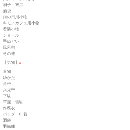
扇子・末広
酒袋
雨の日用小物
キモノカフェ用小物
着装小物
ショール
手ぬぐい
風呂敷
その他
【男物】
»
着物
ゆかた
角帯
兵児帯
下駄
草履・雪駄
作務衣
バッグ・巾着
酒袋
羽織紐