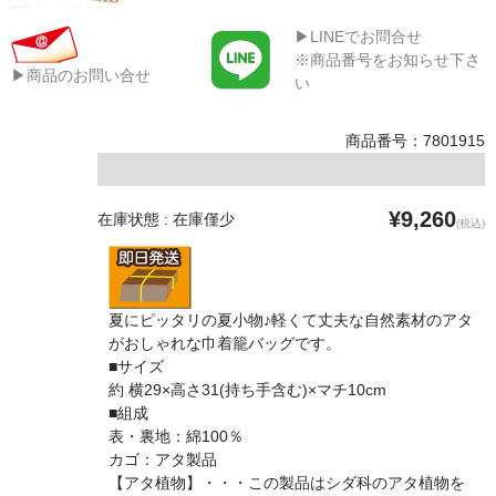
▶LINEでお問合せ
※商品番号をお知らせ下さ
▶商品のお問い合せ
い
商品番号：7801915
¥9,260
在庫状態 : 在庫僅少
(税込)
夏にピッタリの夏小物♪軽くて丈夫な自然素材のアタ
がおしゃれな巾着籠バッグです。
■サイズ
約 横29×高さ31(持ち手含む)×マチ10cm
■組成
表・裏地：綿100％
カゴ：アタ製品
【アタ植物】・・・この製品はシダ科のアタ植物を