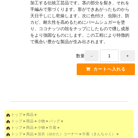
加工する伝統工芸品です。茎の部分を裂き、それを
手編みで形づくります。形ができあがったものから
天日干しにし乾燥します。次に色付け、虫除け、防
カビ、耐久性を高めるためにパームシュガーを塗
り、ココナッツの殻をチップにしたもので燻し成形
をより強固なものにします。この工程により特徴的
で風合い豊かな製品が生み出されます。
数量
トップ
»
商品
»
トップ
»
商品
»
小物
»
バッグ
»
トップ
»
商品
»
小物
»
巾着
»
トップ
»
商品
»
浴衣（ゆかた）コーナー
»
巾着（きんちゃく）
»