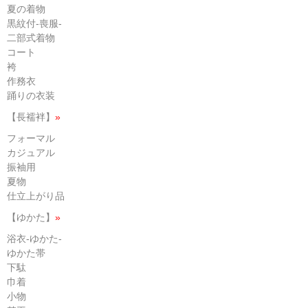
夏の着物
黒紋付-喪服-
二部式着物
コート
袴
作務衣
踊りの衣装
【長襦袢】
»
フォーマル
カジュアル
振袖用
夏物
仕立上がり品
【ゆかた】
»
浴衣-ゆかた-
ゆかた帯
下駄
巾着
小物