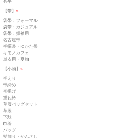
甚平
【帯】
»
袋帯：フォーマル
袋帯：カジュアル
袋帯：振袖用
名古屋帯
半幅帯・ゆかた帯
キモノカフェ
単衣用・夏物
【小物】
»
半えり
帯締め
帯揚げ
重ね衿
草履バッグセット
草履
下駄
巾着
バッグ
髪飾り・かんざし