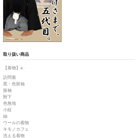
取り扱い商品
【着物】
»
訪問着
黒・色留袖
振袖
附下
色無地
小紋
紬
ウールの着物
キモノカフェ
洗える着物