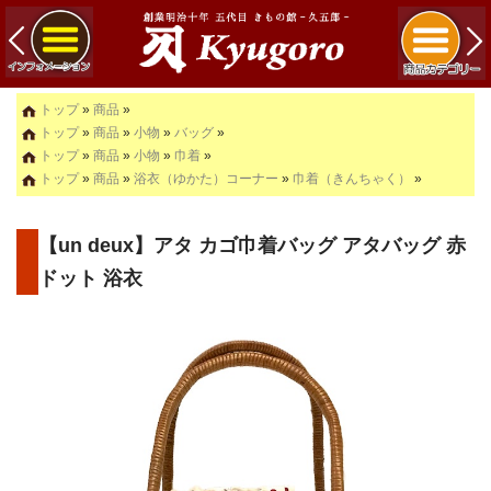
トップ
»
商品
»
トップ
»
商品
»
小物
»
バッグ
»
トップ
»
商品
»
小物
»
巾着
»
トップ
»
商品
»
浴衣（ゆかた）コーナー
»
巾着（きんちゃく）
»
【un deux】アタ カゴ巾着バッグ アタバッグ 赤
ドット 浴衣