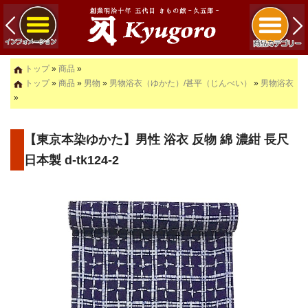
トップ
»
商品
»
トップ
»
商品
»
男物
»
男物浴衣（ゆかた）/甚平（じんべい）
»
男物浴衣
»
【東京本染ゆかた】男性 浴衣 反物 綿 濃紺 長尺
日本製 d-tk124-2