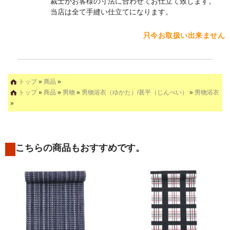
裁士がお客様の寸法に合わせてお仕立て致します。
当店は全て手縫い仕立てになります。
只今お取扱い出来ません
トップ
»
商品
»
トップ
»
商品
»
男物
»
男物浴衣（ゆかた）/甚平（じんべい）
»
男物浴衣
»
こちらの商品もおすすめです。