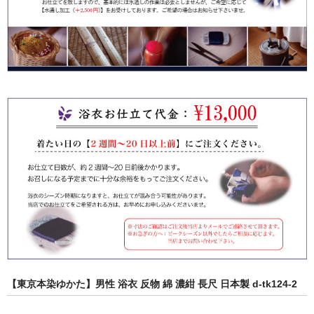
【東京本染ゆかた】男性 浴衣 反物 綿 濃紺 長尺 日本製 d-tk124-2