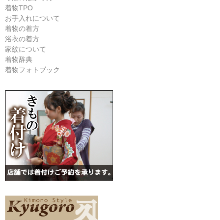
着物TPO
お手入れについて
着物の着方
浴衣の着方
家紋について
着物辞典
着物フォトブック