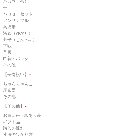
ハカマ（袴）
帯
ハコセコセット
アンサンブル
兵児帯
浴衣（ゆかた）
甚平（じんべい）
下駄
草履
巾着・バッグ
その他
【長寿祝い】
»
ちゃんちゃんこ
座布団
その他
【その他】
»
お買い得・訳あり品
ギフト品
購入の流れ
寸法のはかり方