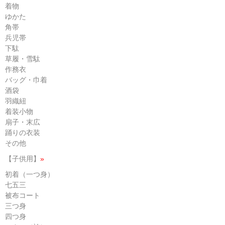
着物
ゆかた
角帯
兵児帯
下駄
草履・雪駄
作務衣
バッグ・巾着
酒袋
羽織紐
着装小物
扇子・末広
踊りの衣装
その他
【子供用】
»
初着（一つ身）
七五三
被布コート
三つ身
四つ身