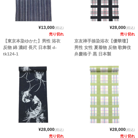
¥13,000
¥28,000
(税込)
(税込)
売り切れ
売り切れ
【東京本染ゆかた】男性 浴衣
京友禅手捺染浴衣【優華壇】
反物 綿 濃紺 長尺 日本製 d-
男性 女性 夏着物 反物 歌舞伎
tk124-1
弁慶格子 黒 日本製
¥28,000
¥28,000
(税込)
(税込)
売り切れ
売り切れ