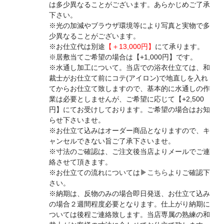
は多少異なることがございます。あらかじめご了承
下さい。
※光の加減やブラウザ環境等により写真と実物で多
少異なることがございます。
※お仕立代は別途
【＋13,000円】
にて承ります。
※居敷当てご希望の場合は【+1,000円】です。
※水通し加工について。当店での浴衣仕立ては、和
裁士がお仕立て前にコテ(アイロン)で地直しを入れ
てからお仕立て致しますので、基本的に水通しの作
業は必要としませんが、ご希望に応じて【+2,500
円】にてお受けしております。ご希望の場合はお知
らせ下さいませ。
※お仕立て込みはオーダー商品となりますので、キ
ャンセルできない旨ご了承下さいませ。
※寸法のご確認は、ご注文後当店よりメールでご連
絡させて頂きます。
※お仕立ての流れについては
▶︎こちら
よりご確認下
さい。
※納期は、反物のみの場合即日発送、お仕立て込み
の場合２週間程度必要となります。仕上がり納期に
ついては後程ご連絡致します。当店専属の熟練の和