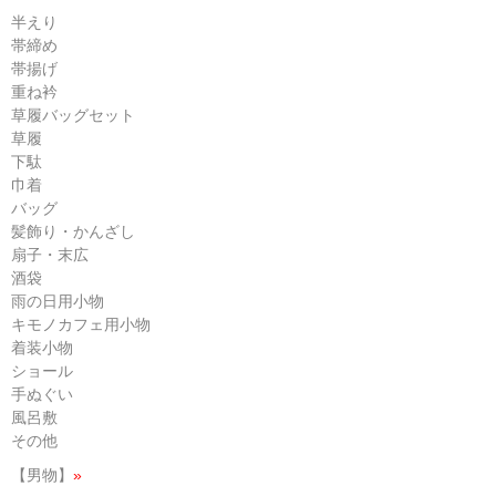
半えり
帯締め
帯揚げ
重ね衿
草履バッグセット
草履
下駄
巾着
バッグ
髪飾り・かんざし
扇子・末広
酒袋
雨の日用小物
キモノカフェ用小物
着装小物
ショール
手ぬぐい
風呂敷
その他
【男物】
»