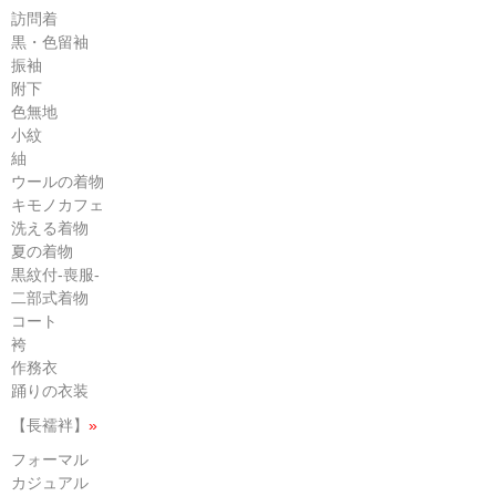
訪問着
黒・色留袖
振袖
附下
色無地
小紋
紬
ウールの着物
キモノカフェ
洗える着物
夏の着物
黒紋付-喪服-
二部式着物
コート
袴
作務衣
踊りの衣装
【長襦袢】
»
フォーマル
カジュアル