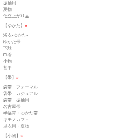
振袖用
夏物
仕立上がり品
【ゆかた】
»
浴衣-ゆかた-
ゆかた帯
下駄
巾着
小物
甚平
【帯】
»
袋帯：フォーマル
袋帯：カジュアル
袋帯：振袖用
名古屋帯
半幅帯・ゆかた帯
キモノカフェ
単衣用・夏物
【小物】
»