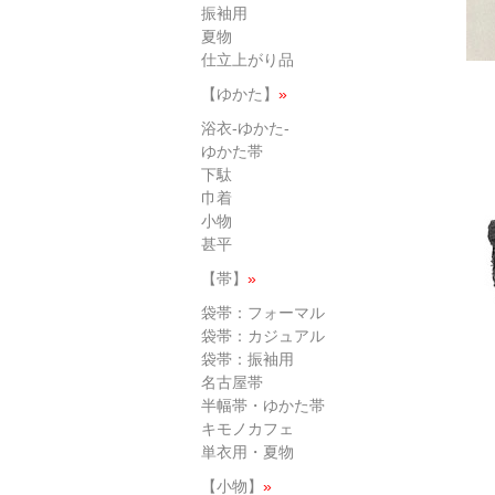
振袖用
夏物
仕立上がり品
【ゆかた】
»
浴衣-ゆかた-
ゆかた帯
下駄
巾着
小物
甚平
【帯】
»
袋帯：フォーマル
袋帯：カジュアル
袋帯：振袖用
名古屋帯
半幅帯・ゆかた帯
キモノカフェ
単衣用・夏物
【小物】
»