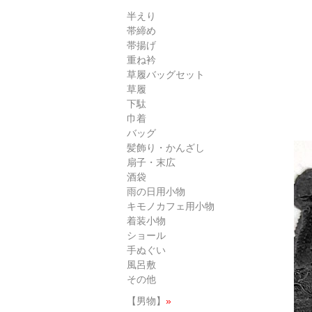
半えり
帯締め
帯揚げ
重ね衿
草履バッグセット
草履
下駄
巾着
バッグ
髪飾り・かんざし
扇子・末広
酒袋
雨の日用小物
キモノカフェ用小物
着装小物
ショール
手ぬぐい
風呂敷
その他
【男物】
»