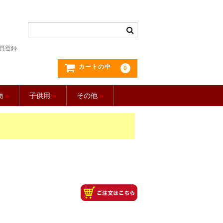
員登録
カートの中
0
物
»
子供用
»
その他
»