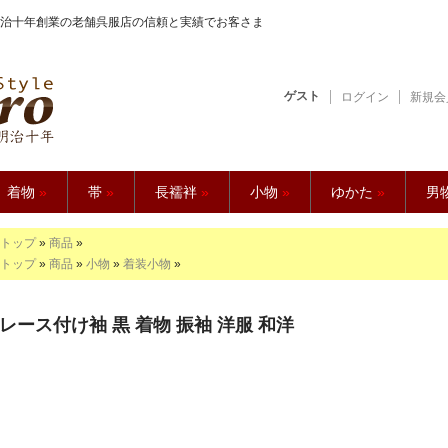
治十年創業の老舗呉服店の信頼と実績でお客さま
ゲスト
ログイン
新規会
【久五郎】
着物
»
帯
»
長襦袢
»
小物
»
ゆかた
»
男
トップ
»
商品
»
トップ
»
商品
»
小物
»
着装小物
»
レース付け袖 黒 着物 振袖 洋服 和洋