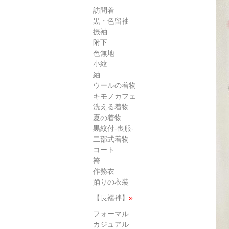
訪問着
黒・色留袖
振袖
附下
色無地
小紋
紬
ウールの着物
キモノカフェ
洗える着物
夏の着物
黒紋付-喪服-
二部式着物
コート
袴
作務衣
踊りの衣装
【長襦袢】
»
フォーマル
カジュアル