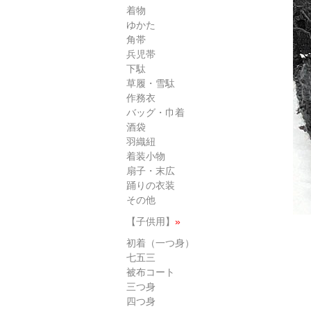
着物
ゆかた
角帯
兵児帯
下駄
草履・雪駄
作務衣
バッグ・巾着
酒袋
羽織紐
着装小物
扇子・末広
踊りの衣装
その他
【子供用】
»
初着（一つ身）
七五三
被布コート
三つ身
四つ身