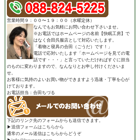
営業時間９：００〜１９：００（水曜定休）
なんでもお気軽にお問い合わせ下さいませ。
※お電話ではホームページの名前【快眠工房】で
はなく合田呉服店として対応いたします。
「着物と寝具の合田（ごうだ）です！」
電話で応対いたします「ホームページを見ての電
話です・・・」と言っていただければすぐに担当
のものに変わりますので、なんなりとお申し付けくださいま
せ。
お客様に気持のよいお買い物ができますよう迅速・丁寧を心が
けております。
お電話担当：合田ちづる
下記のリンク先のフォームからも送信できます。
▶
送信フォームはこちらから
通常のメール送信はこちらからどうぞ
▶
info@kyugoro.com