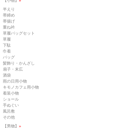
【小物】
»
半えり
帯締め
帯揚げ
重ね衿
草履バッグセット
草履
下駄
巾着
バッグ
髪飾り・かんざし
扇子・末広
酒袋
雨の日用小物
キモノカフェ用小物
着装小物
ショール
手ぬぐい
風呂敷
その他
【男物】
»