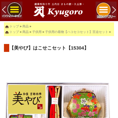
トップ
»
商品
»
トップ
»
商品
»
子供用
»
子供用の着物【ハコセコセット】筥迫セット
»
【美やび】はこせこセット【15304】