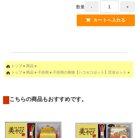
数量
トップ
»
商品
»
トップ
»
商品
»
子供用
»
子供用の着物【ハコセコセット】筥迫セット
»
こちらの商品もおすすめです。