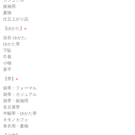
振袖用
夏物
仕立上がり品
【ゆかた】
»
浴衣-ゆかた-
ゆかた帯
下駄
巾着
小物
甚平
【帯】
»
袋帯：フォーマル
袋帯：カジュアル
袋帯：振袖用
名古屋帯
半幅帯・ゆかた帯
キモノカフェ
単衣用・夏物