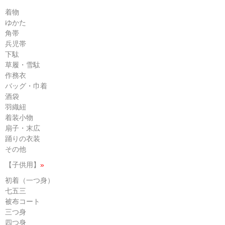
着物
ゆかた
角帯
兵児帯
下駄
草履・雪駄
作務衣
バッグ・巾着
酒袋
羽織紐
着装小物
扇子・末広
踊りの衣装
その他
【子供用】
»
初着（一つ身）
七五三
被布コート
三つ身
四つ身