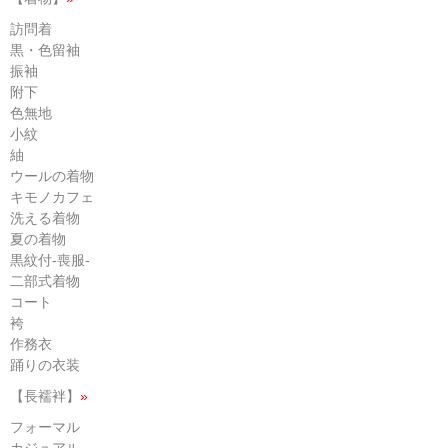
訪問着
黒・色留袖
振袖
附下
色無地
小紋
紬
ウールの着物
キモノカフェ
洗える着物
夏の着物
黒紋付-喪服-
二部式着物
コート
袴
作務衣
踊りの衣装
【長襦袢】
»
フォーマル
カジュアル