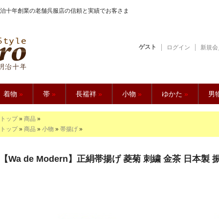
治十年創業の老舗呉服店の信頼と実績でお客さま
ゲスト
ログイン
新規会
【久五郎】
着物
»
帯
»
長襦袢
»
小物
»
ゆかた
»
男
トップ
»
商品
»
トップ
»
商品
»
小物
»
帯揚げ
»
【Wa de Modern】正絹帯揚げ 菱菊 刺繍 金茶 日本製