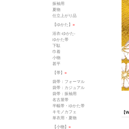
振袖用
夏物
仕立上がり品
【ゆかた】
»
浴衣-ゆかた-
ゆかた帯
下駄
巾着
小物
甚平
【帯】
»
袋帯：フォーマル
袋帯：カジュアル
袋帯：振袖用
名古屋帯
半幅帯・ゆかた帯
キモノカフェ
【W
単衣用・夏物
【小物】
»