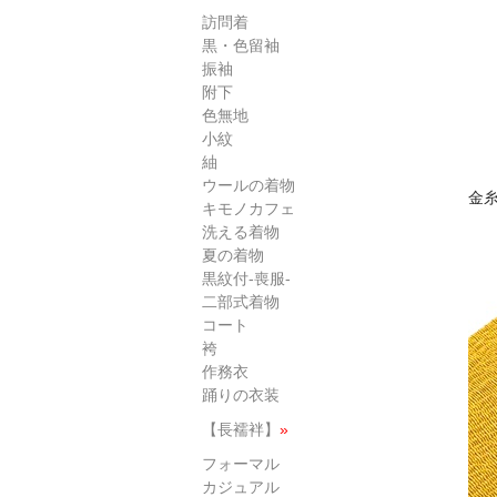
訪問着
黒・色留袖
振袖
附下
色無地
小紋
紬
ウールの着物
金
キモノカフェ
洗える着物
夏の着物
黒紋付-喪服-
二部式着物
コート
袴
作務衣
踊りの衣装
【長襦袢】
»
フォーマル
カジュアル