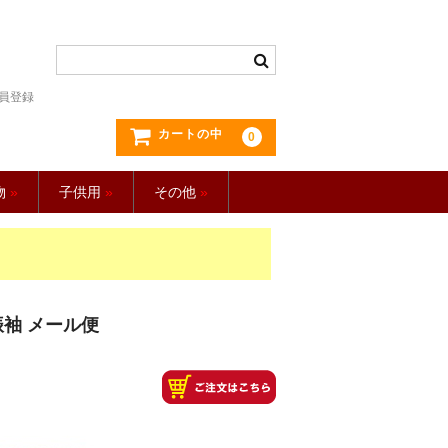
員登録
カートの中
0
物
»
子供用
»
その他
»
 振袖 メール便