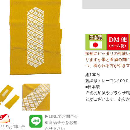
振袖にピッタリの可愛い
りますが帯と着物の間に
つ、着られる方が引き立
絹100％
刺繍糸：レーヨン100
■日本製
※光の加減やブラウザ環
とがございます。あらか
▶LINEでお問合せ
※商品番号をお知
商品のお問い合
らせ下さい