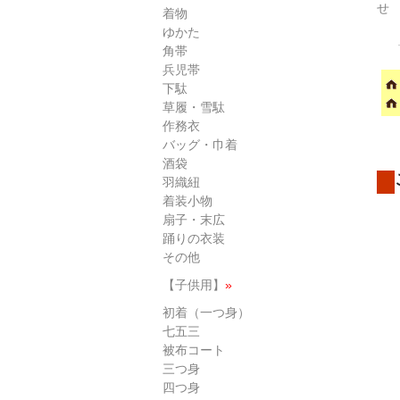
せ
着物
ゆかた
角帯
兵児帯
下駄
草履・雪駄
作務衣
バッグ・巾着
酒袋
羽織紐
着装小物
扇子・末広
踊りの衣装
その他
【子供用】
»
初着（一つ身）
七五三
被布コート
三つ身
四つ身