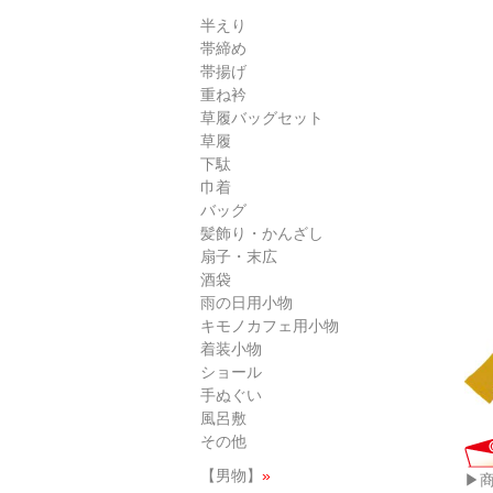
半えり
帯締め
帯揚げ
重ね衿
草履バッグセット
草履
下駄
巾着
バッグ
髪飾り・かんざし
扇子・末広
酒袋
雨の日用小物
キモノカフェ用小物
着装小物
ショール
手ぬぐい
風呂敷
その他
【男物】
»
▶