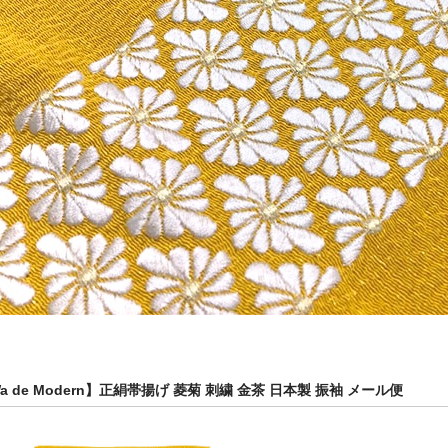
a de Modern】正絹帯揚げ 菱菊 刺繍 金茶 日本製 振袖 メール便