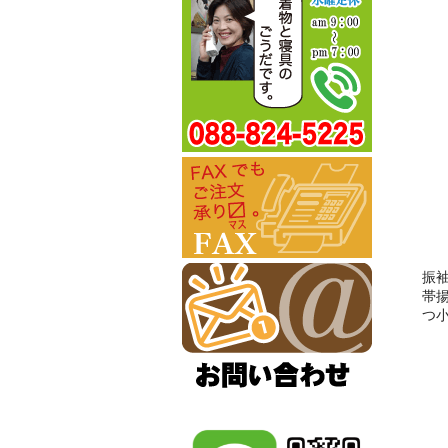
振
帯
つ