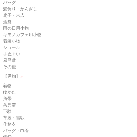
バッグ
髪飾り・かんざし
扇子・末広
酒袋
雨の日用小物
キモノカフェ用小物
着装小物
ショール
手ぬぐい
風呂敷
その他
【男物】
»
着物
ゆかた
角帯
兵児帯
下駄
草履・雪駄
作務衣
バッグ・巾着
酒袋