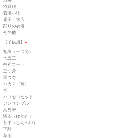
羽織紐
着装小物
扇子・末広
踊りの衣装
その他
【子供用】
»
初着（一つ身）
七五三
被布コート
三つ身
四つ身
ハカマ（袴）
帯
ハコセコセット
アンサンブル
兵児帯
浴衣（ゆかた）
甚平（じんべい）
下駄
草履