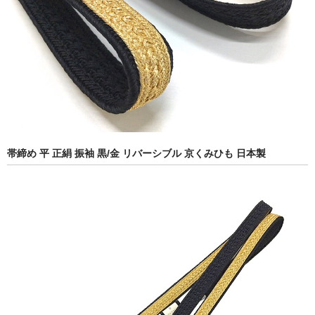
帯締め 平 正絹 振袖 黒/金 リバーシブル 京くみひも 日本製