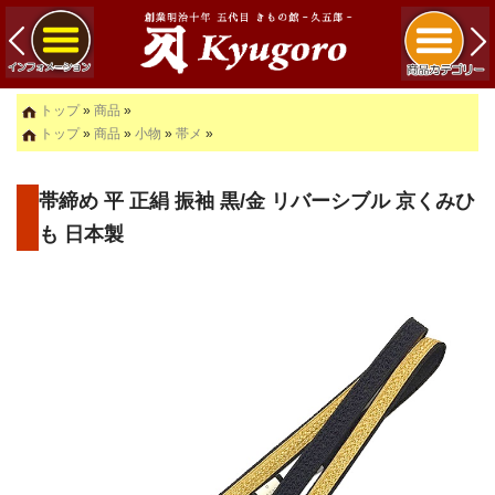
トップ
»
商品
»
トップ
»
商品
»
小物
»
帯メ
»
帯締め 平 正絹 振袖 黒/金 リバーシブル 京くみひ
も 日本製