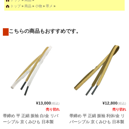
トップ
»
商品
»
小物
»
帯メ
»
こちらの商品もおすすめです。
¥13,000
¥12,800
(税込)
(税込)
売り切れ
売り切れ
帯締め 平 正絹 振袖 白/金 リバ
帯締め 平 正絹 振袖 利休/金 リ
ーシブル 京くみひも 日本製
バーシブル 京くみひも 日本製