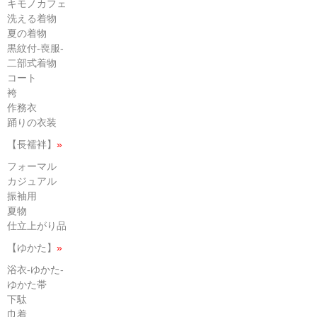
キモノカフェ
洗える着物
夏の着物
黒紋付-喪服-
二部式着物
コート
袴
作務衣
踊りの衣装
【長襦袢】
»
フォーマル
カジュアル
振袖用
夏物
仕立上がり品
【ゆかた】
»
浴衣-ゆかた-
ゆかた帯
下駄
巾着