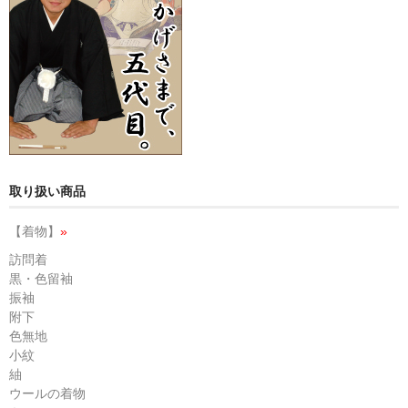
取り扱い商品
【着物】
»
訪問着
黒・色留袖
振袖
附下
色無地
小紋
紬
ウールの着物