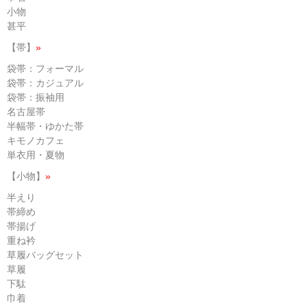
小物
甚平
【帯】
»
袋帯：フォーマル
袋帯：カジュアル
袋帯：振袖用
名古屋帯
半幅帯・ゆかた帯
キモノカフェ
単衣用・夏物
【小物】
»
半えり
帯締め
帯揚げ
重ね衿
草履バッグセット
草履
下駄
巾着