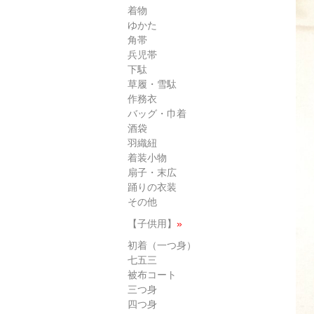
着物
ゆかた
角帯
兵児帯
下駄
草履・雪駄
作務衣
バッグ・巾着
酒袋
羽織紐
着装小物
扇子・末広
踊りの衣装
その他
【子供用】
»
初着（一つ身）
七五三
被布コート
三つ身
四つ身