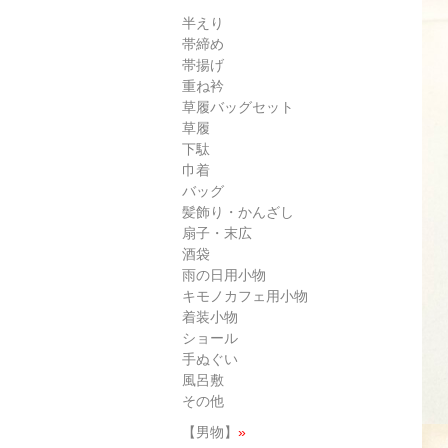
半えり
帯締め
帯揚げ
重ね衿
草履バッグセット
草履
下駄
巾着
バッグ
髪飾り・かんざし
扇子・末広
酒袋
雨の日用小物
キモノカフェ用小物
着装小物
ショール
手ぬぐい
風呂敷
その他
【男物】
»