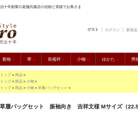
治十年創業の老舗呉服店の信頼と実績でお客さま
ゲスト
ログイン
新規会
【久五郎】
着物
»
帯
»
長襦袢
»
小物
»
ゆかた
»
男
トップ
»
商品
»
トップ
»
商品
»
小物
»
トップ
»
商品
»
小物
»
草履バッグセット
»
草履バッグセット 振袖向き 吉祥文様 Mサイズ（22.5〜