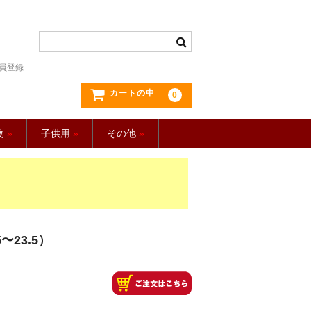
員登録
カートの中
0
物
»
子供用
»
その他
»
23.5）