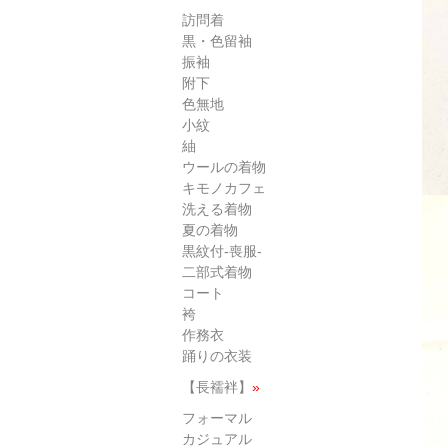
訪問着
黒・色留袖
振袖
附下
色無地
小紋
紬
ウールの着物
キモノカフェ
洗える着物
夏の着物
黒紋付-喪服-
二部式着物
コート
袴
作務衣
踊りの衣装
【長襦袢】
»
フォーマル
カジュアル