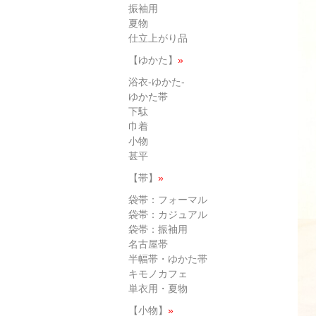
振袖用
夏物
仕立上がり品
【ゆかた】
»
浴衣-ゆかた-
ゆかた帯
下駄
巾着
小物
甚平
【帯】
»
袋帯：フォーマル
袋帯：カジュアル
袋帯：振袖用
名古屋帯
半幅帯・ゆかた帯
キモノカフェ
単衣用・夏物
【小物】
»