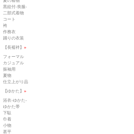
夏の着物
黒紋付-喪服-
二部式着物
コート
袴
作務衣
踊りの衣装
【長襦袢】
»
フォーマル
カジュアル
振袖用
夏物
仕立上がり品
【ゆかた】
»
浴衣-ゆかた-
ゆかた帯
下駄
巾着
小物
甚平