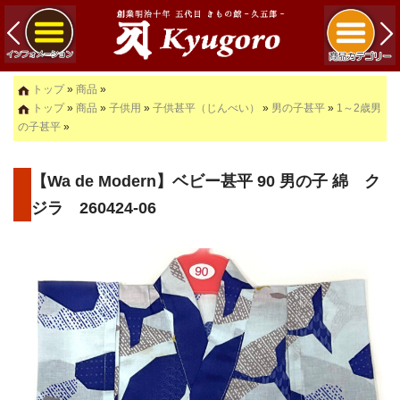
トップ
»
商品
»
トップ
»
商品
»
子供用
»
子供甚平（じんべい）
»
男の子甚平
»
1～2歳男
の子甚平
»
【Wa de Modern】ベビー甚平 90 男の子 綿 ク
ジラ 260424-06