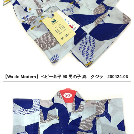
【Wa de Modern】ベビー甚平 90 男の子 綿 クジラ 260424-06