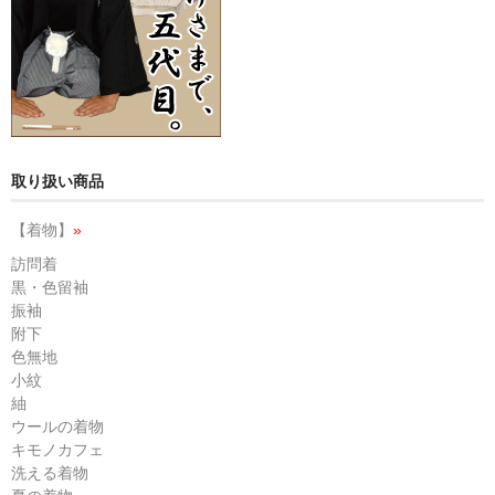
取り扱い商品
【着物】
»
訪問着
黒・色留袖
振袖
附下
色無地
小紋
紬
ウールの着物
キモノカフェ
洗える着物