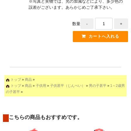
※写真と実物では、光の加減などにより、多少色の
誤差がございます。あらかじめご了承下さい。
数量
トップ
»
商品
»
トップ
»
商品
»
子供用
»
子供甚平（じんべい）
»
男の子甚平
»
1～2歳男
の子甚平
»
こちらの商品もおすすめです。