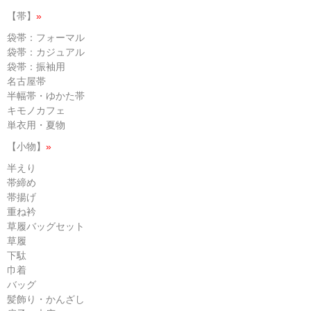
【帯】
»
袋帯：フォーマル
袋帯：カジュアル
袋帯：振袖用
名古屋帯
半幅帯・ゆかた帯
キモノカフェ
単衣用・夏物
【小物】
»
半えり
帯締め
帯揚げ
重ね衿
草履バッグセット
草履
下駄
巾着
バッグ
髪飾り・かんざし