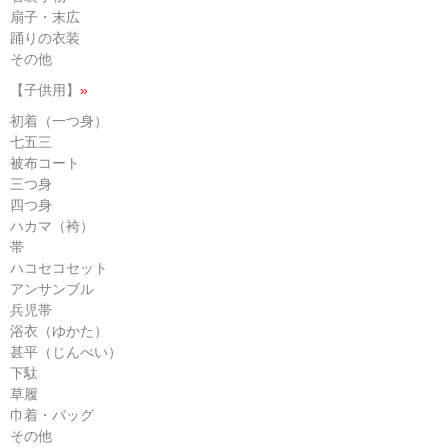
扇子・末広
踊りの衣装
その他
【子供用】
»
初着（一つ身）
七五三
被布コート
三つ身
四つ身
ハカマ（袴）
帯
ハコセコセット
アンサンブル
兵児帯
浴衣（ゆかた）
甚平（じんべい）
下駄
草履
巾着・バッグ
その他