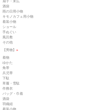
扇子・末広
酒袋
雨の日用小物
キモノカフェ用小物
着装小物
ショール
手ぬぐい
風呂敷
その他
【男物】
»
着物
ゆかた
角帯
兵児帯
下駄
草履・雪駄
作務衣
バッグ・巾着
酒袋
羽織紐
着装小物