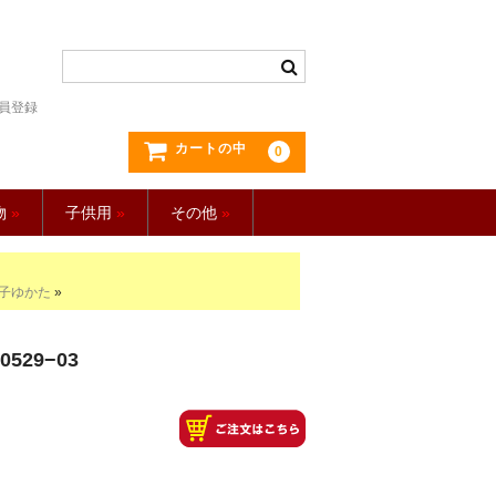
員登録
カートの中
0
物
»
子供用
»
その他
»
の子ゆかた
»
529−03