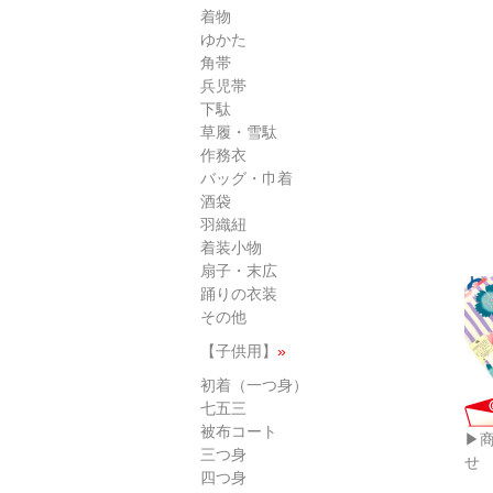
着物
ゆかた
角帯
兵児帯
下駄
草履・雪駄
作務衣
バッグ・巾着
酒袋
羽織紐
着装小物
扇子・末広
踊りの衣装
その他
【子供用】
»
初着（一つ身）
七五三
被布コート
▶
三つ身
せ
四つ身