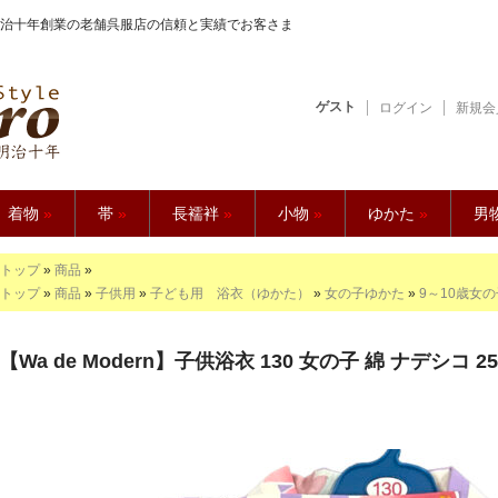
治十年創業の老舗呉服店の信頼と実績でお客さま
ゲスト
ログイン
新規会
【久五郎】
着物
»
帯
»
長襦袢
»
小物
»
ゆかた
»
男
トップ
»
商品
»
トップ
»
商品
»
子供用
»
子ども用 浴衣（ゆかた）
»
女の子ゆかた
»
9～10歳女
【Wa de Modern】子供浴衣 130 女の子 綿 ナデシコ 250