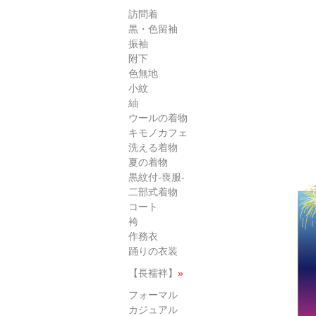
訪問着
黒・色留袖
振袖
附下
色無地
小紋
紬
ウールの着物
キモノカフェ
洗える着物
夏の着物
黒紋付-喪服-
二部式着物
コート
袴
作務衣
踊りの衣装
【長襦袢】
»
フォーマル
カジュアル