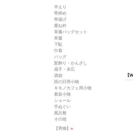
半えり
帯締め
帯揚げ
重ね衿
草履バッグセット
草履
下駄
巾着
バッグ
髪飾り・かんざし
扇子・末広
【W
酒袋
雨の日用小物
キモノカフェ用小物
着装小物
ショール
手ぬぐい
風呂敷
その他
【男物】
»