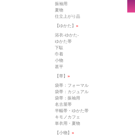
振袖用
夏物
仕立上がり品
【ゆかた】
»
浴衣-ゆかた-
ゆかた帯
下駄
巾着
小物
甚平
【帯】
»
袋帯：フォーマル
袋帯：カジュアル
袋帯：振袖用
名古屋帯
半幅帯・ゆかた帯
キモノカフェ
単衣用・夏物
【小物】
»