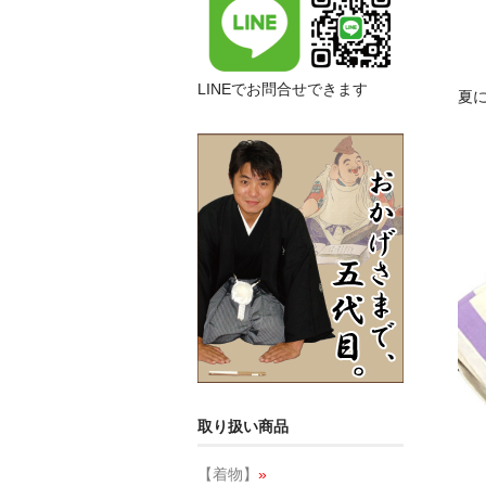
LINEでお問合せできます
夏
取り扱い商品
【着物】
»