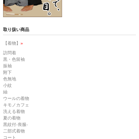
取り扱い商品
【着物】
»
訪問着
黒・色留袖
振袖
附下
色無地
小紋
紬
ウールの着物
キモノカフェ
洗える着物
夏の着物
黒紋付-喪服-
二部式着物
コート