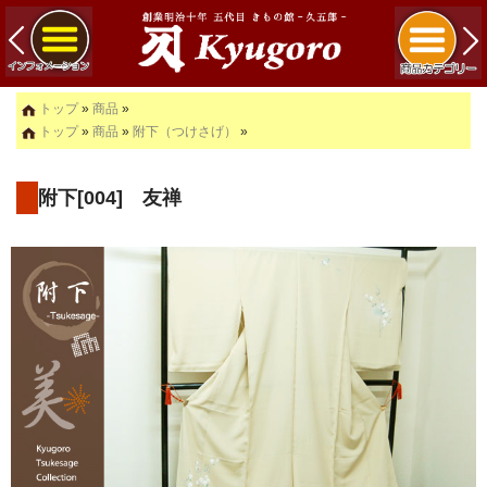
トップ
»
商品
»
トップ
»
商品
»
附下（つけさげ）
»
附下[004] 友禅