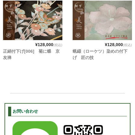
¥128,000
¥128,000
(税込)
(税込)
正絹付下げ[006] 菊に蝶 京
蝋纈（ローケツ）染めの付下
友禅
げ 匠の技
お問い合わせ