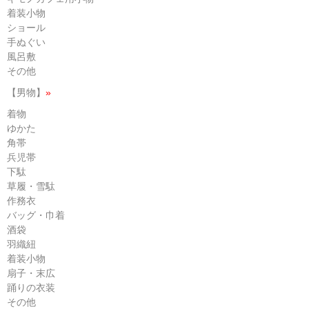
着装小物
ショール
手ぬぐい
風呂敷
その他
【男物】
»
着物
ゆかた
角帯
兵児帯
下駄
草履・雪駄
作務衣
バッグ・巾着
酒袋
羽織紐
着装小物
扇子・末広
踊りの衣装
その他