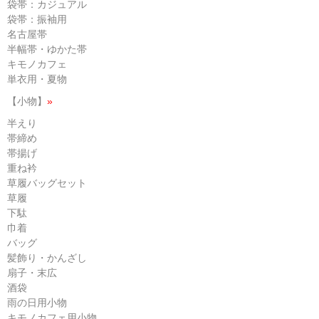
袋帯：カジュアル
袋帯：振袖用
名古屋帯
半幅帯・ゆかた帯
キモノカフェ
単衣用・夏物
【小物】
»
半えり
帯締め
帯揚げ
重ね衿
草履バッグセット
草履
下駄
巾着
バッグ
髪飾り・かんざし
扇子・末広
酒袋
雨の日用小物
キモノカフェ用小物