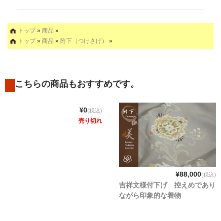
トップ
»
商品
»
トップ
»
商品
»
附下（つけさげ）
»
こちらの商品もおすすめです。
¥0
(税込)
売り切れ
¥88,000
(税込)
吉祥文様付下げ 控えめであり
ながら印象的な着物