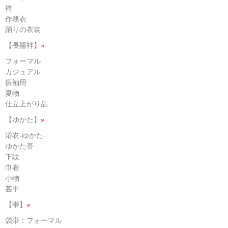
袴
作務衣
踊りの衣装
【長襦袢】
»
フォーマル
カジュアル
振袖用
夏物
仕立上がり品
【ゆかた】
»
浴衣-ゆかた-
ゆかた帯
下駄
巾着
小物
甚平
【帯】
»
袋帯：フォーマル