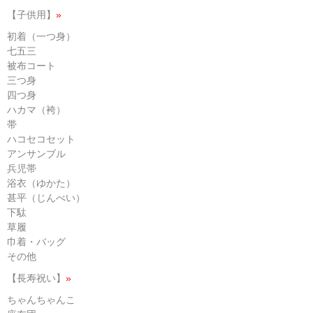
【子供用】
»
初着（一つ身）
七五三
被布コート
三つ身
四つ身
ハカマ（袴）
帯
ハコセコセット
アンサンブル
兵児帯
浴衣（ゆかた）
甚平（じんべい）
下駄
草履
巾着・バッグ
その他
【長寿祝い】
»
ちゃんちゃんこ