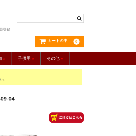
員登録
カートの中
0
物
»
子供用
»
その他
»
平
»
09-04