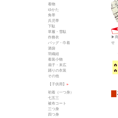
着物
ゆかた
角帯
兵児帯
下駄
草履・雪駄
▶
作務衣
せ
バッグ・巾着
酒袋
羽織紐
着装小物
扇子・末広
踊りの衣装
その他
【子供用】
»
初着（一つ身）
七五三
被布コート
三つ身
四つ身