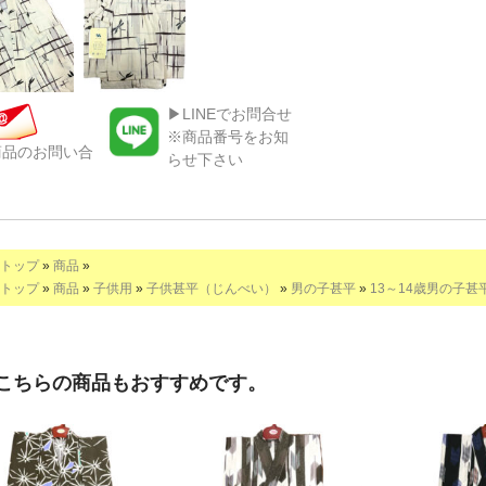
▶LINEでお問合せ
※商品番号をお知
商品のお問い合
らせ下さい
トップ
»
商品
»
トップ
»
商品
»
子供用
»
子供甚平（じんべい）
»
男の子甚平
»
13～14歳男の子甚
こちらの商品もおすすめです。