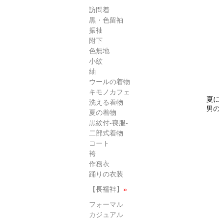
訪問着
黒・色留袖
振袖
附下
色無地
小紋
紬
ウールの着物
キモノカフェ
夏
洗える着物
男
夏の着物
黒紋付-喪服-
二部式着物
コート
袴
作務衣
踊りの衣装
【長襦袢】
»
フォーマル
カジュアル