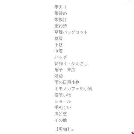
半えり
帯締め
帯揚げ
重ね衿
草履バッグセット
草履
下駄
巾着
バッグ
髪飾り・かんざし
扇子・末広
酒袋
雨の日用小物
キモノカフェ用小物
着装小物
ショール
手ぬぐい
風呂敷
その他
【男物】
»