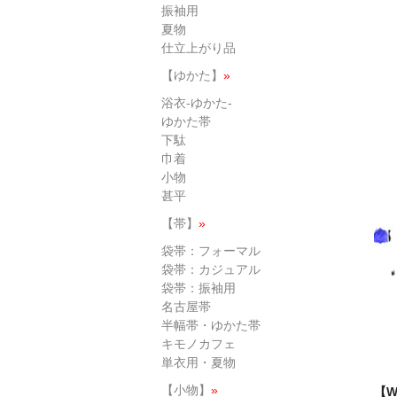
振袖用
夏物
仕立上がり品
【ゆかた】
»
浴衣-ゆかた-
ゆかた帯
下駄
巾着
小物
甚平
【帯】
»
袋帯：フォーマル
袋帯：カジュアル
袋帯：振袖用
名古屋帯
半幅帯・ゆかた帯
キモノカフェ
単衣用・夏物
【小物】
»
【W