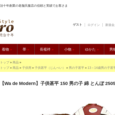
治十年創業の老舗呉服店の信頼と実績でお客さま
ゲスト
ログイン
新規会
【久五郎】
着物
»
帯
»
長襦袢
»
小物
»
ゆかた
»
男
トップ
»
商品
»
トップ
»
商品
»
子供用
»
子供甚平（じんべい）
»
男の子甚平
»
13～14歳男の子甚
【Wa de Modern】子供甚平 150 男の子 綿 とんぼ 2505