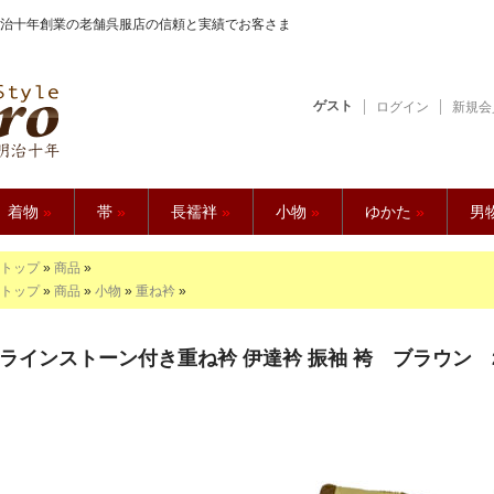
治十年創業の老舗呉服店の信頼と実績でお客さま
ゲスト
ログイン
新規会
【久五郎】
着物
»
帯
»
長襦袢
»
小物
»
ゆかた
»
男
トップ
»
商品
»
トップ
»
商品
»
小物
»
重ね衿
»
ラインストーン付き重ね衿 伊達衿 振袖 袴 ブラウン 251