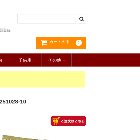
員登録
カートの中
0
物
»
子供用
»
その他
»
028-10