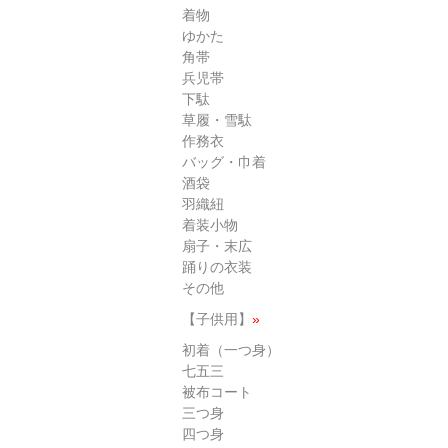
着物
ゆかた
角帯
兵児帯
下駄
草履・雪駄
作務衣
バッグ・巾着
酒袋
羽織紐
着装小物
扇子・末広
踊りの衣装
その他
【子供用】
»
初着（一つ身）
七五三
被布コート
三つ身
四つ身