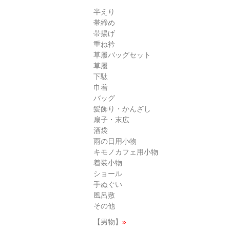
半えり
帯締め
帯揚げ
重ね衿
草履バッグセット
草履
下駄
巾着
バッグ
髪飾り・かんざし
扇子・末広
酒袋
雨の日用小物
キモノカフェ用小物
着装小物
ショール
手ぬぐい
風呂敷
その他
【男物】
»