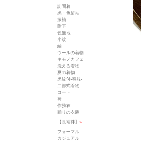
訪問着
黒・色留袖
振袖
附下
色無地
小紋
紬
ウールの着物
キモノカフェ
洗える着物
夏の着物
黒紋付-喪服-
二部式着物
コート
袴
作務衣
踊りの衣装
【長襦袢】
»
フォーマル
カジュアル