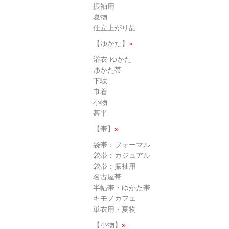
振袖用
夏物
仕立上がり品
【ゆかた】
»
浴衣-ゆかた-
ゆかた帯
下駄
巾着
小物
甚平
【帯】
»
袋帯：フォーマル
袋帯：カジュアル
袋帯：振袖用
名古屋帯
半幅帯・ゆかた帯
キモノカフェ
単衣用・夏物
【小物】
»