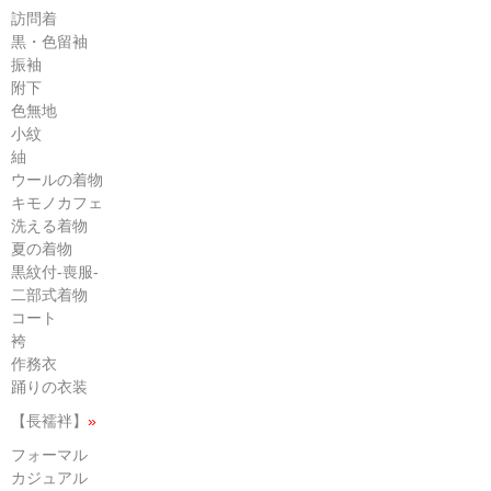
訪問着
黒・色留袖
振袖
附下
色無地
小紋
紬
ウールの着物
キモノカフェ
洗える着物
夏の着物
黒紋付-喪服-
二部式着物
コート
袴
作務衣
踊りの衣装
【長襦袢】
»
フォーマル
カジュアル