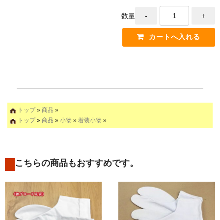
数量
トップ
»
商品
»
トップ
»
商品
»
小物
»
着装小物
»
こちらの商品もおすすめです。