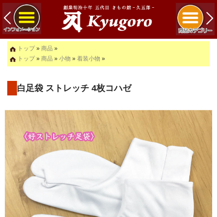
トップ
»
商品
»
トップ
»
商品
»
小物
»
着装小物
»
白足袋 ストレッチ 4枚コハゼ