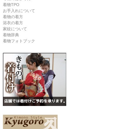
着物TPO
お手入れについて
着物の着方
浴衣の着方
家紋について
着物辞典
着物フォトブック