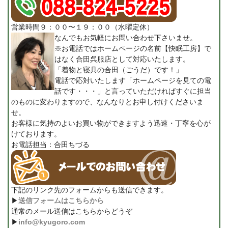
営業時間９：００〜１９：００（水曜定休）
なんでもお気軽にお問い合わせ下さいませ。
※お電話ではホームページの名前【快眠工房】で
はなく合田呉服店として対応いたします。
「着物と寝具の合田（ごうだ）です！」
電話で応対いたします「ホームページを見ての電
話です・・・」と言っていただければすぐに担当
のものに変わりますので、なんなりとお申し付けくださいま
せ。
お客様に気持のよいお買い物ができますよう迅速・丁寧を心が
けております。
お電話担当：合田ちづる
下記のリンク先のフォームからも送信できます。
▶
送信フォームはこちらから
通常のメール送信はこちらからどうぞ
▶
info@kyugoro.com