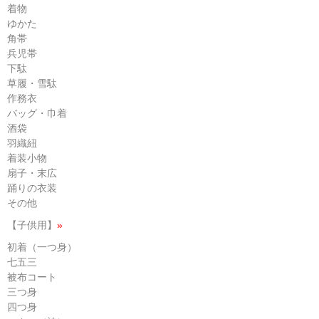
着物
ゆかた
角帯
兵児帯
下駄
草履・雪駄
作務衣
バッグ・巾着
酒袋
羽織紐
着装小物
扇子・末広
踊りの衣装
その他
【子供用】
»
初着（一つ身）
七五三
被布コート
三つ身
四つ身