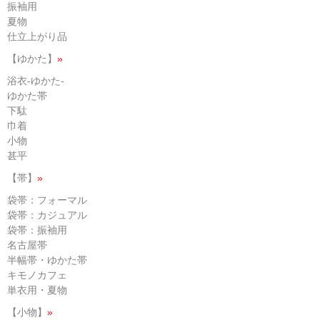
振袖用
夏物
仕立上がり品
【ゆかた】
»
浴衣-ゆかた-
ゆかた帯
下駄
巾着
小物
甚平
【帯】
»
袋帯：フォーマル
袋帯：カジュアル
袋帯：振袖用
名古屋帯
半幅帯・ゆかた帯
キモノカフェ
単衣用・夏物
【小物】
»