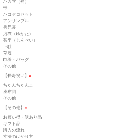
ハカマ（袴）
帯
ハコセコセット
アンサンブル
兵児帯
浴衣（ゆかた）
甚平（じんべい）
下駄
草履
巾着・バッグ
その他
【長寿祝い】
»
ちゃんちゃんこ
座布団
その他
【その他】
»
お買い得・訳あり品
ギフト品
購入の流れ
寸法のはかり方