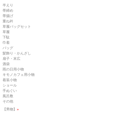
半えり
帯締め
帯揚げ
重ね衿
草履バッグセット
草履
下駄
巾着
バッグ
髪飾り・かんざし
扇子・末広
酒袋
雨の日用小物
キモノカフェ用小物
着装小物
ショール
手ぬぐい
風呂敷
その他
【男物】
»