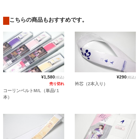
こちらの商品もおすすめです。
¥1,580
¥290
(税込)
(税込)
衿芯（2本入り）
売り切れ
コーリンベルトM/L（単品/１
本）