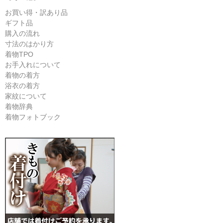
お買い得・訳あり品
ギフト品
購入の流れ
寸法のはかり方
着物TPO
お手入れについて
着物の着方
浴衣の着方
家紋について
着物辞典
着物フォトブック