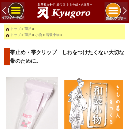
トップ
»
商品
»
トップ
»
商品
»
小物
»
着装小物
»
帯止め・帯クリップ しわをつけたくない大切な
帯のために。