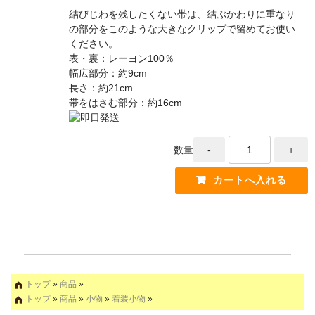
結びじわを残したくない帯は、結ぶかわりに重なり
の部分をこのような大きなクリップで留めてお使い
ください。
表・裏：レーヨン100％
幅広部分：約9cm
長さ：約21cm
帯をはさむ部分：約16cm
数量
トップ
»
商品
»
トップ
»
商品
»
小物
»
着装小物
»