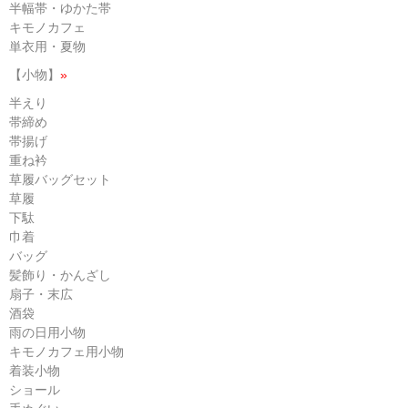
半幅帯・ゆかた帯
キモノカフェ
単衣用・夏物
【小物】
»
半えり
帯締め
帯揚げ
重ね衿
草履バッグセット
草履
下駄
巾着
バッグ
髪飾り・かんざし
扇子・末広
酒袋
雨の日用小物
キモノカフェ用小物
着装小物
ショール