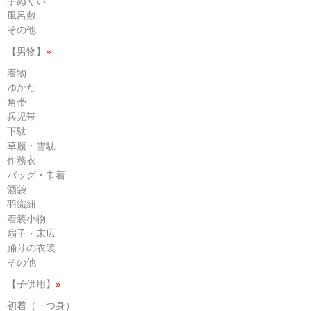
手ぬぐい
風呂敷
その他
【男物】
»
着物
ゆかた
角帯
兵児帯
下駄
草履・雪駄
作務衣
バッグ・巾着
酒袋
羽織紐
着装小物
扇子・末広
踊りの衣装
その他
【子供用】
»
初着（一つ身）