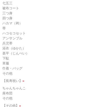
七五三
被布コート
三つ身
四つ身
ハカマ（袴）
帯
ハコセコセット
アンサンブル
兵児帯
浴衣（ゆかた）
甚平（じんべい）
下駄
草履
巾着・バッグ
その他
【長寿祝い】
»
ちゃんちゃんこ
座布団
その他
【その他】
»