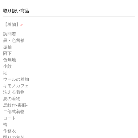
取り扱い商品
【着物】
»
訪問着
黒・色留袖
振袖
附下
色無地
小紋
紬
ウールの着物
キモノカフェ
洗える着物
夏の着物
黒紋付-喪服-
二部式着物
コート
袴
作務衣
踊りの衣装