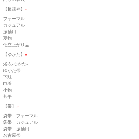
【長襦袢】
»
フォーマル
カジュアル
振袖用
夏物
仕立上がり品
【ゆかた】
»
浴衣-ゆかた-
ゆかた帯
下駄
巾着
小物
甚平
【帯】
»
袋帯：フォーマル
袋帯：カジュアル
袋帯：振袖用
名古屋帯