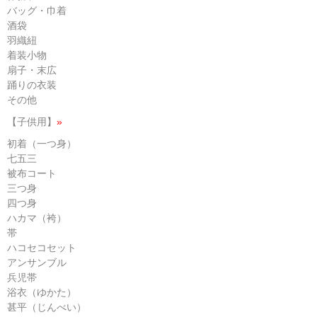
バッグ・巾着
酒袋
羽織紐
着装小物
扇子・末広
踊りの衣装
その他
【子供用】
»
初着（一つ身）
七五三
被布コート
三つ身
四つ身
ハカマ（袴）
帯
ハコセコセット
アンサンブル
兵児帯
浴衣（ゆかた）
甚平（じんべい）