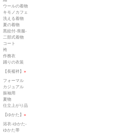
ウールの着物
キモノカフェ
洗える着物
夏の着物
黒紋付-喪服-
二部式着物
コート
袴
作務衣
踊りの衣装
【長襦袢】
»
フォーマル
カジュアル
振袖用
夏物
仕立上がり品
【ゆかた】
»
浴衣-ゆかた-
ゆかた帯