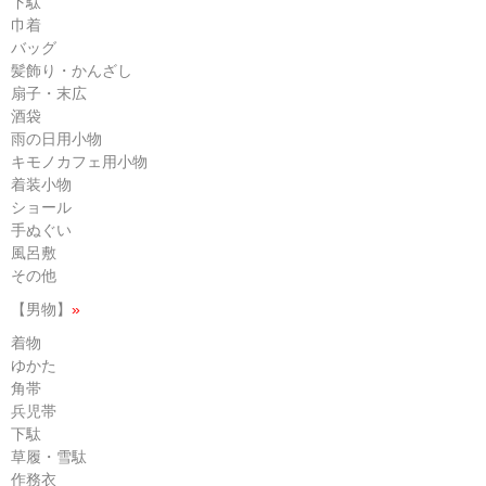
下駄
巾着
バッグ
髪飾り・かんざし
扇子・末広
酒袋
雨の日用小物
キモノカフェ用小物
着装小物
ショール
手ぬぐい
風呂敷
その他
【男物】
»
着物
ゆかた
角帯
兵児帯
下駄
草履・雪駄
作務衣