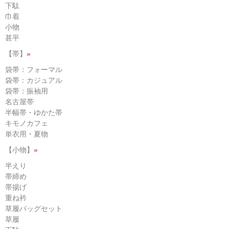
下駄
巾着
小物
甚平
【帯】
»
袋帯：フォーマル
袋帯：カジュアル
袋帯：振袖用
名古屋帯
半幅帯・ゆかた帯
キモノカフェ
単衣用・夏物
【小物】
»
半えり
帯締め
帯揚げ
重ね衿
草履バッグセット
草履