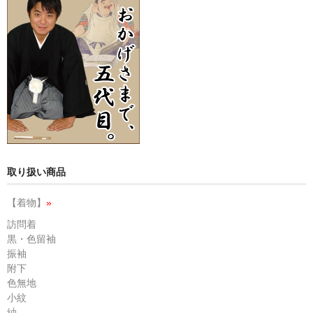
取り扱い商品
【着物】
»
訪問着
黒・色留袖
振袖
附下
色無地
小紋
紬