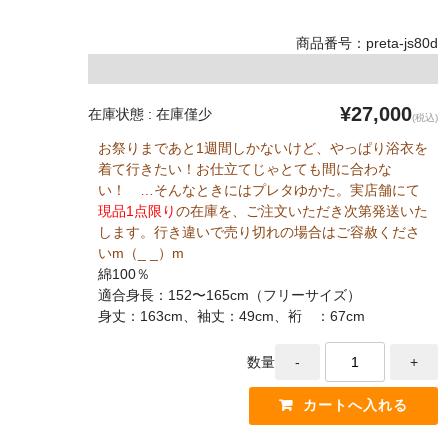
商品番号：preta-js80d
¥27,000
在庫状態 : 在庫僅少
(税込)
お祭りまであと1週間しかないけど、やっぱり浴衣を
着て行きたい！お仕立てじゃとても間に合わな
い！ …そんなときにはプレタゆかた。実店舗にて
現品1点限り
の在庫を、ご注文いただき次第発送いた
します。行き違いで売り切れの場合はご容赦くださ
いm（_ _）m
綿100％
適合身長：152〜165cm（フリーサイズ）
身丈：163cm、袖丈：49cm、裄 ：67cm
数量