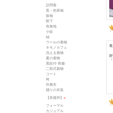
訪問着
黒・色留袖
振袖
附下
色無地
小紋
紬
ウールの着物
長
キモノカフェ
洗える着物
好
夏の着物
「
黒紋付-喪服-
二部式着物
コート
袴
作務衣
踊りの衣装
【長襦袢】
»
フォーマル
カジュアル