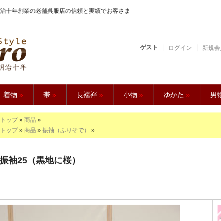
治十年創業の老舗呉服店の信頼と実績でお客さま
ゲスト
ログイン
新規会
【久五郎】
着物
»
帯
»
長襦袢
»
小物
»
ゆかた
»
男
トップ
»
商品
»
トップ
»
商品
»
振袖（ふりそで）
»
振袖25（黒地に桜）