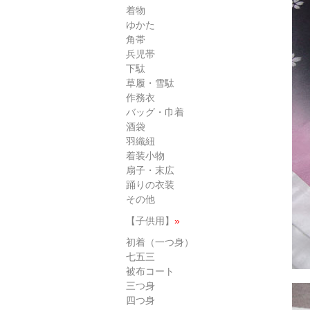
着物
ゆかた
角帯
兵児帯
下駄
草履・雪駄
作務衣
バッグ・巾着
酒袋
羽織紐
着装小物
扇子・末広
踊りの衣装
その他
【子供用】
»
初着（一つ身）
七五三
被布コート
三つ身
四つ身