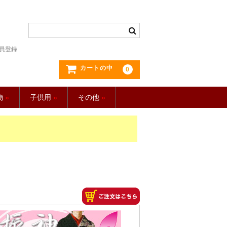
員登録
カートの中
0
物
»
子供用
»
その他
»