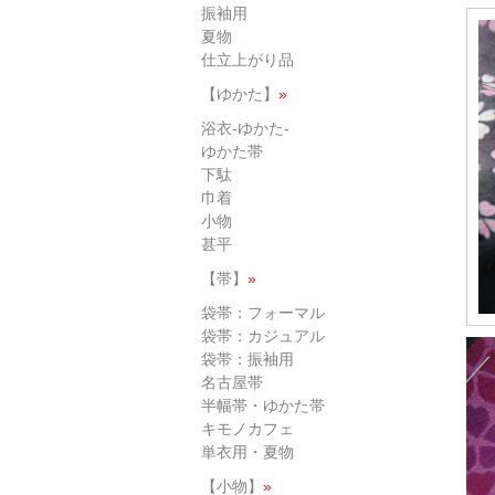
振袖用
夏物
仕立上がり品
【ゆかた】
»
浴衣-ゆかた-
ゆかた帯
下駄
巾着
小物
甚平
【帯】
»
袋帯：フォーマル
袋帯：カジュアル
袋帯：振袖用
名古屋帯
半幅帯・ゆかた帯
キモノカフェ
単衣用・夏物
【小物】
»