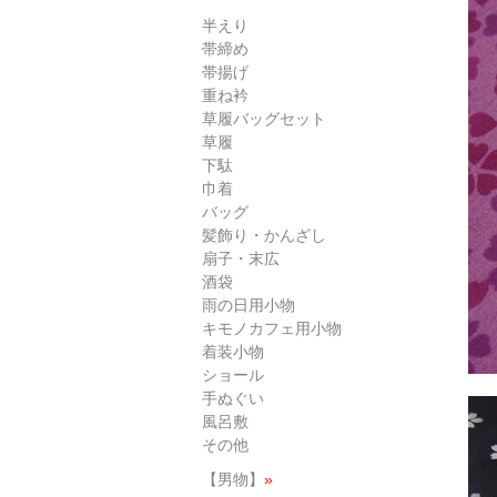
半えり
帯締め
帯揚げ
重ね衿
草履バッグセット
草履
下駄
巾着
バッグ
髪飾り・かんざし
扇子・末広
酒袋
雨の日用小物
キモノカフェ用小物
着装小物
ショール
手ぬぐい
風呂敷
その他
【男物】
»