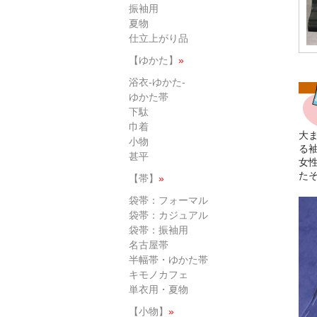
振袖用
夏物
仕立上がり品
【ゆかた】
»
浴衣-ゆかた-
ゆかた帯
下駄
巾着
大
小物
る
甚平
女
た
【帯】
»
袋帯：フォーマル
袋帯：カジュアル
袋帯：振袖用
名古屋帯
半幅帯・ゆかた帯
キモノカフェ
単衣用・夏物
【小物】
»