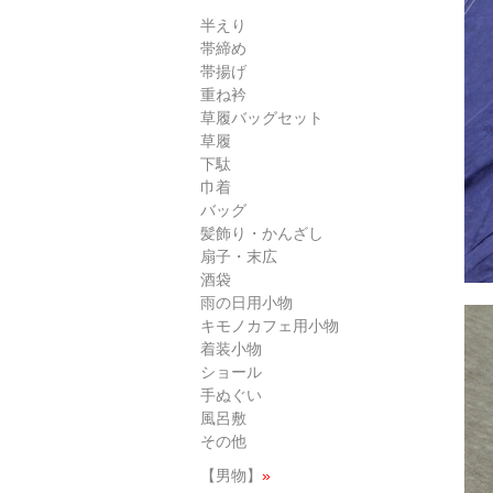
半えり
帯締め
帯揚げ
重ね衿
草履バッグセット
草履
下駄
巾着
バッグ
髪飾り・かんざし
扇子・末広
酒袋
雨の日用小物
キモノカフェ用小物
着装小物
ショール
手ぬぐい
風呂敷
その他
【男物】
»