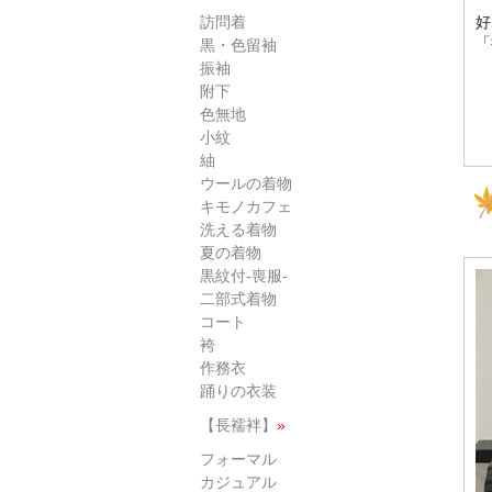
訪問着
好
「
黒・色留袖
振袖
附下
色無地
小紋
紬
ウールの着物
キモノカフェ
洗える着物
夏の着物
黒紋付-喪服-
二部式着物
コート
袴
作務衣
踊りの衣装
【長襦袢】
»
フォーマル
カジュアル