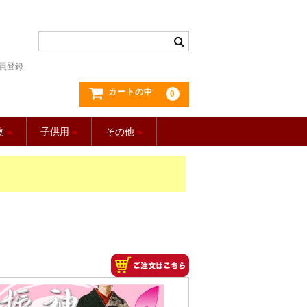
員登録
カートの中
0
物
»
子供用
»
その他
»