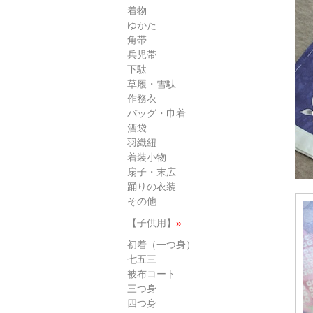
着物
ゆかた
角帯
兵児帯
下駄
草履・雪駄
作務衣
バッグ・巾着
酒袋
羽織紐
着装小物
扇子・末広
踊りの衣装
その他
【子供用】
»
初着（一つ身）
七五三
被布コート
三つ身
四つ身