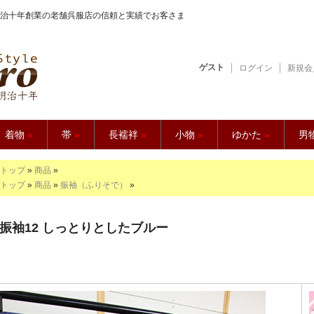
治十年創業の老舗呉服店の信頼と実績でお客さま
ゲスト
ログイン
新規会
【久五郎】
着物
»
帯
»
長襦袢
»
小物
»
ゆかた
»
男
トップ
»
商品
»
トップ
»
商品
»
振袖（ふりそで）
»
振袖12 しっとりとしたブルー