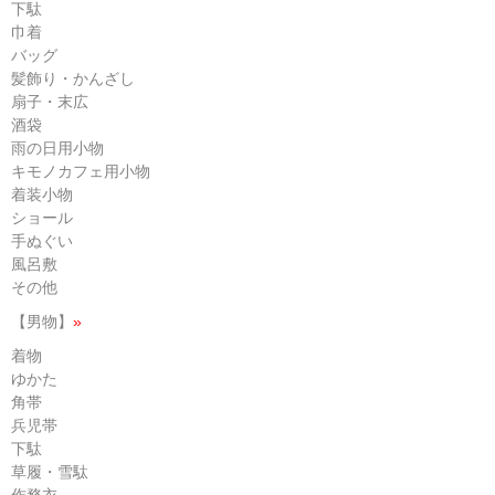
下駄
巾着
バッグ
髪飾り・かんざし
扇子・末広
酒袋
雨の日用小物
キモノカフェ用小物
着装小物
ショール
手ぬぐい
風呂敷
その他
【男物】
»
着物
ゆかた
角帯
兵児帯
下駄
草履・雪駄