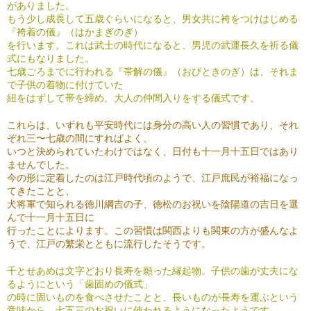
がありました。
もう少し成長して五歳ぐらいになると、男女共に袴をつけはじめる
『袴着の儀』（はかまぎのぎ）
を行います。これは武士の時代になると、男児の武運長久を祈る儀
式にもなりました。
七歳ごろまでに行われる『帯解の儀』（おびときのぎ）は、それま
で子供の着物に付けていた
紐をはずして帯を締め、大人の仲間入りをする儀式です。
これらは、いずれも平安時代には身分の高い人の習慣であり、それ
ぞれ三〜七歳の間にすればよく、
いつと決められていたわけではなく、日付も十一月十五日ではあり
ませんでした。
今の形に定着したのは江戸時代頃のようで、江戸庶民が裕福になっ
てきたことと、
犬将軍で知られる徳川綱吉の子、徳松のお祝いを陰陽道の吉日を選
んで十一月十五日に
行ったことによります。この習慣は関西よりも関東の方が盛んなよ
うで、江戸の繁栄とともに流行したそうです。
千とせあめは文字どおり長寿を願った縁起物。子供の歯が丈夫にな
るようにという「歯固めの儀式」
の時に固いものを食べさせたことと、長いものが長寿を運ぶという
意味から、七五三のお祝いに使われるようになったようです。