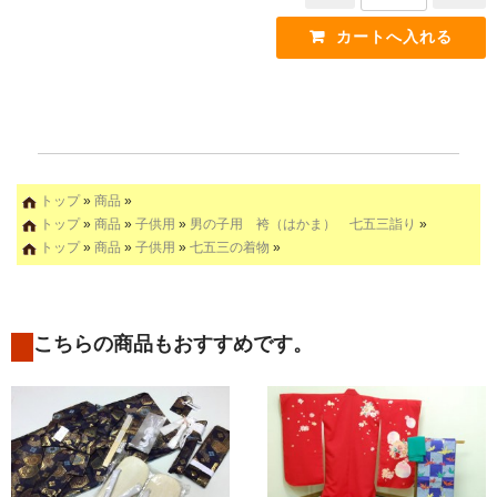
トップ
»
商品
»
トップ
»
商品
»
子供用
»
男の子用 袴（はかま） 七五三詣り
»
トップ
»
商品
»
子供用
»
七五三の着物
»
こちらの商品もおすすめです。