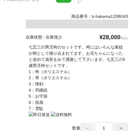
い
商品番号：b-hakama133f6043
¥28,000
在庫状態 : 在庫僅少
(税込)
七五三の男児袴のセットです。袴にはいろんな家紋
が柄として織り込まれてます。お兄ちゃんになった
と改めて成長をみて感激して下さいませ。七五三の5
歳男児袴セットです。
1：袴（ポリエステル）
2：帯（ポリエステル）
3：懐剣
4：羽織紐
5：お守袋
6：祝扇
7：雪駄
数量