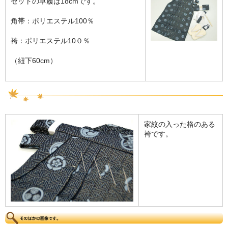
セットの草履は18cmです。
角帯：ポリエステル100％
袴：ポリエステル10０％
（紐下60cm）
家紋の入った格のある
袴です。