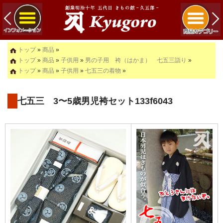
トップ
»
商品
»
トップ
»
商品
»
子供用
»
男の子用 袴（はかま） 七五三詣り
»
トップ
»
商品
»
子供用
»
七五三の着物
»
七五三 3〜5歳男児袴セット133f6043