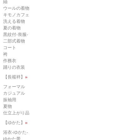
紬
ウールの着物
キモノカフェ
洗える着物
夏の着物
黒紋付-喪服-
二部式着物
コート
袴
作務衣
踊りの衣装
【長襦袢】
»
フォーマル
カジュアル
振袖用
夏物
仕立上がり品
【ゆかた】
»
浴衣-ゆかた-
ゆかた帯