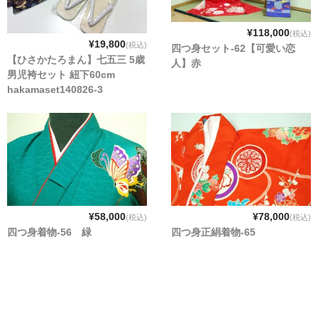
¥118,000
(税込)
¥19,800
(税込)
四つ身セット-62【可愛い恋
【ひさかたろまん】七五三 5歳
人】赤
男児袴セット 紐下60cm
hakamaset140826-3
¥58,000
¥78,000
(税込)
(税込)
四つ身着物-56 緑
四つ身正絹着物-65