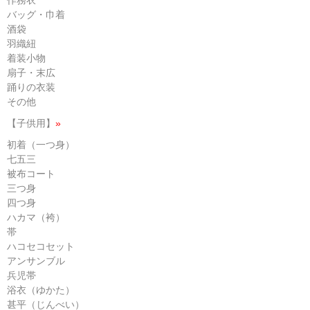
作務衣
バッグ・巾着
酒袋
羽織紐
着装小物
扇子・末広
踊りの衣装
その他
【子供用】
»
初着（一つ身）
七五三
被布コート
三つ身
四つ身
ハカマ（袴）
帯
ハコセコセット
アンサンブル
兵児帯
浴衣（ゆかた）
甚平（じんべい）