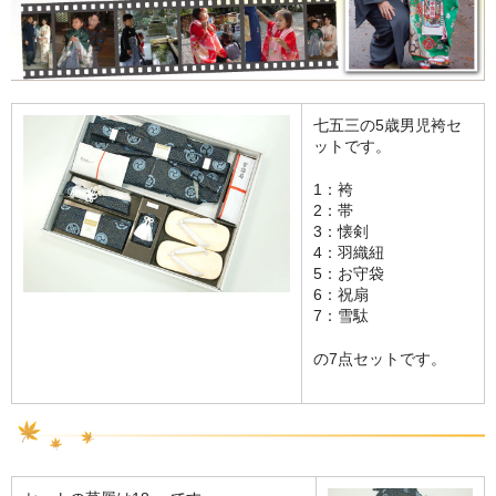
七五三の5歳男児袴セ
ットです。
1：袴
2：帯
3：懐剣
4：羽織紐
5：お守袋
6：祝扇
7：雪駄
の7点セットです。