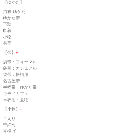
【ゆかた】
»
浴衣-ゆかた-
ゆかた帯
下駄
巾着
小物
甚平
【帯】
»
袋帯：フォーマル
袋帯：カジュアル
袋帯：振袖用
名古屋帯
半幅帯・ゆかた帯
キモノカフェ
単衣用・夏物
【小物】
»
半えり
帯締め
帯揚げ