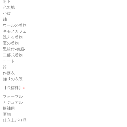
附下
色無地
小紋
紬
ウールの着物
キモノカフェ
洗える着物
夏の着物
黒紋付-喪服-
二部式着物
コート
袴
作務衣
踊りの衣装
【長襦袢】
»
フォーマル
カジュアル
振袖用
夏物
仕立上がり品