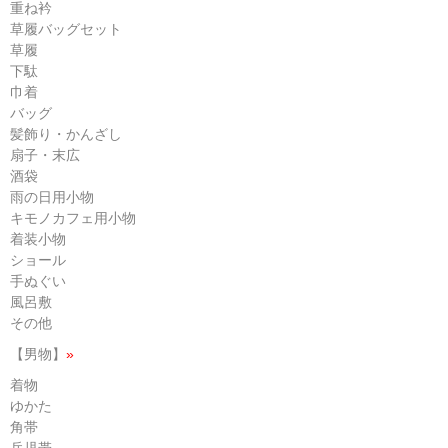
重ね衿
草履バッグセット
草履
下駄
巾着
バッグ
髪飾り・かんざし
扇子・末広
酒袋
雨の日用小物
キモノカフェ用小物
着装小物
ショール
手ぬぐい
風呂敷
その他
【男物】
»
着物
ゆかた
角帯