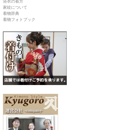
浴衣の着方
家紋について
着物辞典
着物フォトブック