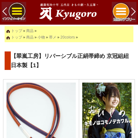
トップ
»
商品
»
トップ
»
商品
»
小物
»
帯メ
»
20colors
»
【翠嵐工房】リバーシブル正絹帯締め 京冠組紐
日本製【1】