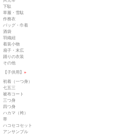
兵児帯
下駄
草履・雪駄
作務衣
バッグ・巾着
酒袋
羽織紐
着装小物
扇子・末広
踊りの衣装
その他
【子供用】
»
初着（一つ身）
七五三
被布コート
三つ身
四つ身
ハカマ（袴）
帯
ハコセコセット
アンサンブル