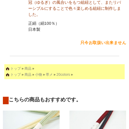
冠（ゆるぎ）の風合いをもつ組紐として、またリバ
ーシブルにすることで色々楽しめる組紐に制作しま
した。
正絹（絹100％）
日本製
只今お取扱い出来ません
トップ
»
商品
»
トップ
»
商品
»
小物
»
帯メ
»
20colors
»
こちらの商品もおすすめです。