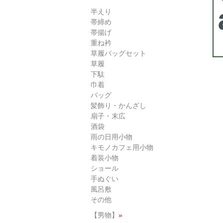
半えり
帯締め
帯揚げ
重ね衿
草履バッグセット
草履
下駄
巾着
バッグ
髪飾り・かんざし
扇子・末広
酒袋
雨の日用小物
キモノカフェ用小物
着装小物
ショール
手ぬぐい
風呂敷
その他
【男物】
»