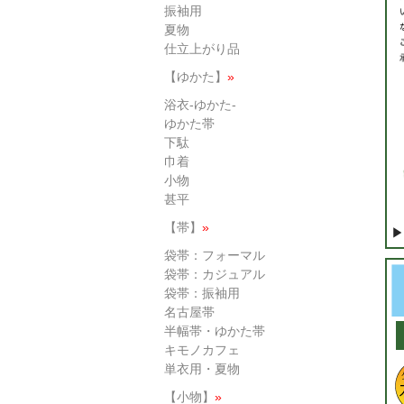
振袖用
夏物
仕立上がり品
【ゆかた】
»
浴衣-ゆかた-
ゆかた帯
下駄
巾着
小物
甚平
【帯】
»
▶
袋帯：フォーマル
袋帯：カジュアル
袋帯：振袖用
名古屋帯
半幅帯・ゆかた帯
キモノカフェ
単衣用・夏物
【小物】
»