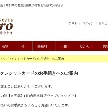
治十年創業の老舗呉服店の信頼と実績でお客さま
ゲスト
ログイン
新規会
【久五郎】
着物
»
帯
»
長襦袢
»
小物
»
ゆかた
»
男
トップ
» クレジットカードのお手続きへのご案内
クレジットカードのお手続きへのご案内
注文まことにありがとうございます。
もの館【久五郎】(有)合田呉服店ウェブショップです。
支払いのお手続きをよろしくお願いいたします。