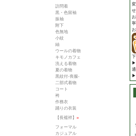
変
訪問着
せ
黒・色留袖
お
振袖
寧
附下
お
色無地
小紋
紬
ウールの着物
下
キモノカフェ
▶
洗える着物
通
夏の着物
▶
黒紋付-喪服-
二部式着物
コート
袴
作務衣
踊りの衣装
【長襦袢】
»
フォーマル
カジュアル