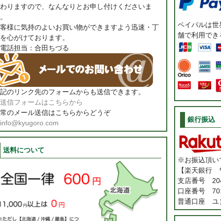
わりますので、なんなりとお申し付けくださいま
。
ペイパルは世界
客様に気持のよいお買い物ができますよう迅速・丁
舗で利用でき
を心がけております。
電話担当：合田ちづる
記のリンク先のフォームからも送信できます。
送信フォームはこちらから
常のメール送信はこちらからどうぞ
銀行振込
info@kyugoro.com
送料について
※お振込頂い
【楽天銀行 
支店番号 20
口座番号 701
普通口座 ユ