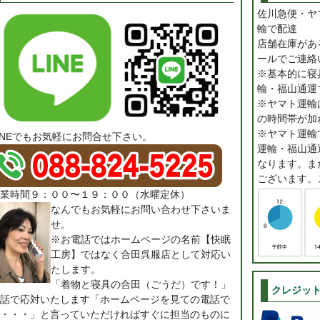
佐川急便・ヤ
輸で配達
店舗在庫があ
ールでご連絡
※基本的に寝
輸・福山通運
※ヤマト運輸は
の時間帯が加
※ヤマト運輸
INEでもお気軽にお問合せ下さい。
運輸・福山通
なります。ま
ございます。
業時間９：００〜１９：００（水曜定休）
なんでもお気軽にお問い合わせ下さいま
せ。
※お電話ではホームページの名前【快眠
工房】ではなく合田呉服店として対応い
たします。
「着物と寝具の合田（ごうだ）です！」
クレジッ
話で応対いたします「ホームページを見ての電話で
・・・」と言っていただければすぐに担当のものに