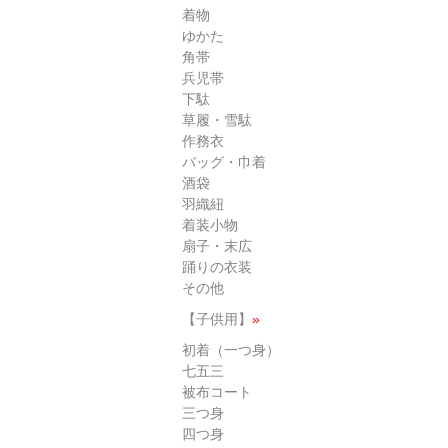
着物
ゆかた
角帯
兵児帯
下駄
草履・雪駄
作務衣
バッグ・巾着
酒袋
羽織紐
着装小物
扇子・末広
踊りの衣装
その他
【子供用】
»
初着（一つ身）
七五三
被布コート
三つ身
四つ身