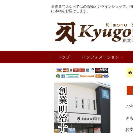
着物専門店ならではの着物オンラインショップ。明
に本物をお届けします。
きもの館
トップ
インフォメーション
»
ご
き
お