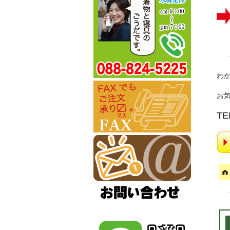
わ
お
T