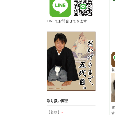
LINEでお問合せできます
L
営
取り扱い商品
電
【着物】
»
す