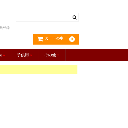
員登録
カートの中
0
物
»
子供用
»
その他
»