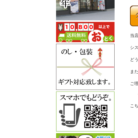
当
シ
ど
ま
ご
こ