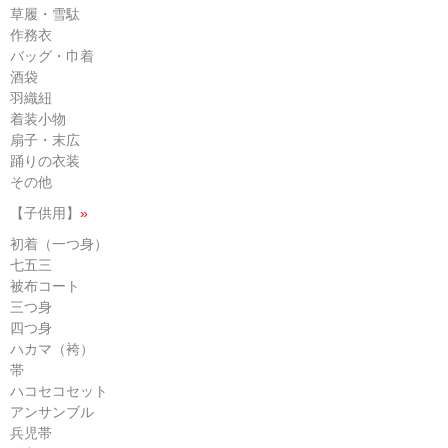
草履・雪駄
作務衣
バッグ・巾着
酒袋
羽織紐
着装小物
扇子・末広
踊りの衣装
その他
【子供用】
»
初着（一つ身）
七五三
被布コート
三つ身
四つ身
ハカマ（袴）
帯
ハコセコセット
アンサンブル
兵児帯