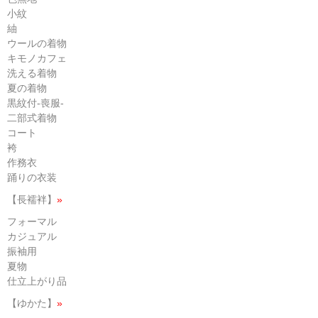
小紋
紬
ウールの着物
キモノカフェ
洗える着物
夏の着物
黒紋付-喪服-
二部式着物
コート
袴
作務衣
踊りの衣装
【長襦袢】
»
フォーマル
カジュアル
振袖用
夏物
仕立上がり品
【ゆかた】
»