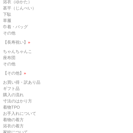
浴衣（ゆかた）
甚平（じんべい）
下駄
草履
巾着・バッグ
その他
【長寿祝い】
»
ちゃんちゃんこ
座布団
その他
【その他】
»
お買い得・訳あり品
ギフト品
購入の流れ
寸法のはかり方
着物TPO
お手入れについて
着物の着方
浴衣の着方
家紋について