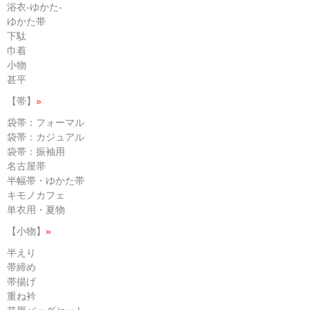
浴衣-ゆかた-
ゆかた帯
下駄
巾着
小物
甚平
【帯】
»
袋帯：フォーマル
袋帯：カジュアル
袋帯：振袖用
名古屋帯
半幅帯・ゆかた帯
キモノカフェ
単衣用・夏物
【小物】
»
半えり
帯締め
帯揚げ
重ね衿