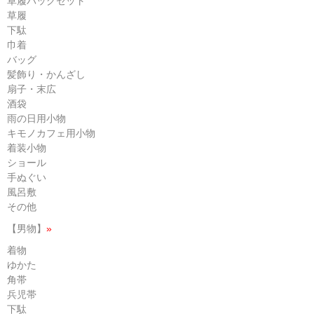
草履バッグセット
草履
下駄
巾着
バッグ
髪飾り・かんざし
扇子・末広
酒袋
雨の日用小物
キモノカフェ用小物
着装小物
ショール
手ぬぐい
風呂敷
その他
【男物】
»
着物
ゆかた
角帯
兵児帯
下駄