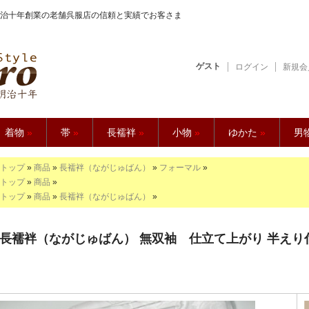
治十年創業の老舗呉服店の信頼と実績でお客さま
ゲスト
ログイン
新規会
【久五郎】
着物
»
帯
»
長襦袢
»
小物
»
ゆかた
»
男
トップ
»
商品
»
長襦袢（ながじゅばん）
»
フォーマル
»
トップ
»
商品
»
トップ
»
商品
»
長襦袢（ながじゅばん）
»
長襦袢（ながじゅばん） 無双袖 仕立て上がり 半えり