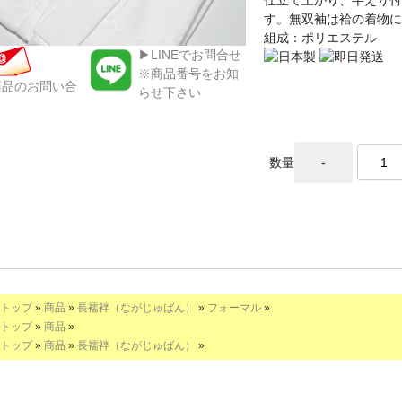
す。無双袖は袷の着物に
組成：ポリエステル
▶LINEでお問合せ
※商品番号をお知
商品のお問い合
らせ下さい
数量
トップ
»
商品
»
長襦袢（ながじゅばん）
»
フォーマル
»
トップ
»
商品
»
トップ
»
商品
»
長襦袢（ながじゅばん）
»