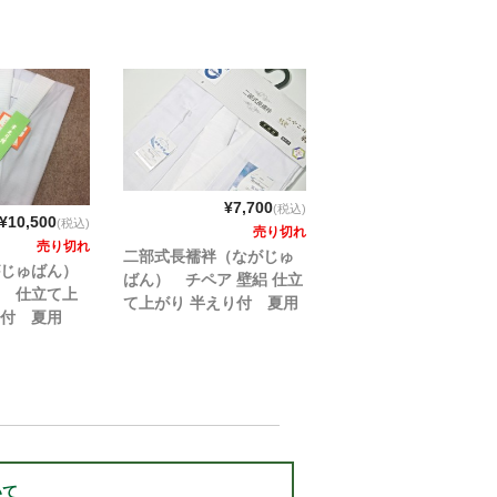
¥7,700
(税込)
¥10,500
(税込)
売り切れ
売り切れ
二部式長襦袢（ながじゅ
じゅばん）
ばん） チペア 壁絽 仕立
 仕立て上
て上がり 半えり付 夏用
り付 夏用
本製
いて