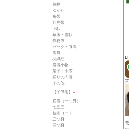
着物
ゆかた
角帯
兵児帯
下駄
草履・雪駄
作務衣
バッグ・巾着
酒袋
L
羽織紐
着装小物
扇子・末広
踊りの衣装
営
その他
【子供用】
»
初着（一つ身）
七五三
被布コート
三つ身
電
四つ身