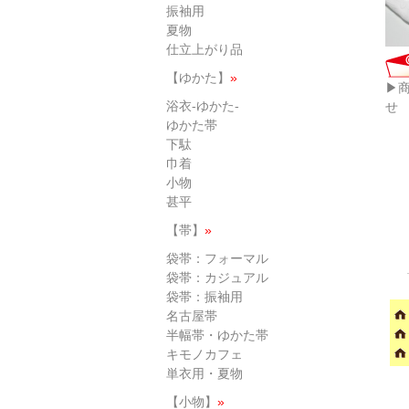
振袖用
夏物
仕立上がり品
【ゆかた】
»
▶
浴衣-ゆかた-
せ
ゆかた帯
下駄
巾着
小物
甚平
【帯】
»
袋帯：フォーマル
袋帯：カジュアル
袋帯：振袖用
名古屋帯
半幅帯・ゆかた帯
キモノカフェ
単衣用・夏物
【小物】
»