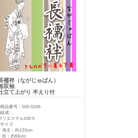
長襦袢（ながじゅばん）
無双袖
仕立て上がり 半えり付
■商品番号：500-0206
■組成：
ポリエステル100％
■サイズ
・身丈：約133cm
・裄：約66cm