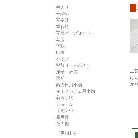
半えり
帯締め
帯揚げ
重ね衿
草履バッグセット
草履
下駄
巾着
バッグ
髪飾り・かんざし
二
扇子・末広
ば
酒袋
がり
雨の日用小物
キモノカフェ用小物
着装小物
ショール
手ぬぐい
風呂敷
その他
【男物】
»