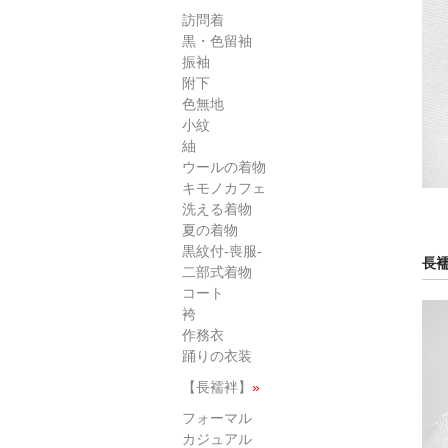
訪問着
黒・色留袖
振袖
附下
色無地
小紋
紬
ウールの着物
キモノカフェ
洗える着物
夏の着物
黒紋付-喪服-
長
二部式着物
コート
袴
作務衣
踊りの衣装
【長襦袢】
»
フォーマル
カジュアル