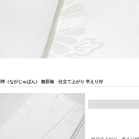
襦袢（ながじゅばん） 無双袖 仕立て上がり 半えり付
仕立て上がり、半えり付