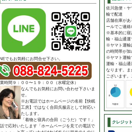
佐川急便・ヤ
輸で配達
店舗在庫があ
ールでご連絡
※基本的に寝
輸・福山通運
※ヤマト運輸は
の時間帯が加
※ヤマト運輸
INEでもお気軽にお問合せ下さい。
運輸・福山通
なります。ま
ございます。
業時間９：００〜１９：００（水曜定休）
なんでもお気軽にお問い合わせ下さいま
せ。
※お電話ではホームページの名前【快眠
工房】ではなく合田呉服店として対応い
たします。
「着物と寝具の合田（ごうだ）です！」
クレジッ
話で応対いたします「ホームページを見ての電話で