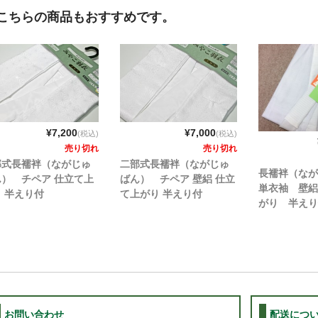
こちらの商品もおすすめです。
¥7,200
¥7,000
(税込)
(税込)
売り切れ
売り切れ
部式長襦袢（ながじゅ
二部式長襦袢（ながじゅ
長襦袢（なが
ん） チペア 仕立て上
ばん） チペア 壁絽 仕立
単衣袖 壁絽
 半えり付
て上がり 半えり付
がり 半え
キュプラ 日
お問い合わせ
配送につ