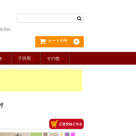
員登録
カートの中
0
物
»
子供用
»
その他
»
付