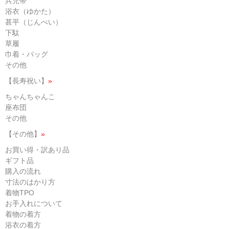
兵児帯
浴衣（ゆかた）
甚平（じんべい）
下駄
草履
巾着・バッグ
その他
【長寿祝い】
»
ちゃんちゃんこ
座布団
その他
【その他】
»
お買い得・訳あり品
ギフト品
購入の流れ
寸法のはかり方
着物TPO
お手入れについて
着物の着方
浴衣の着方