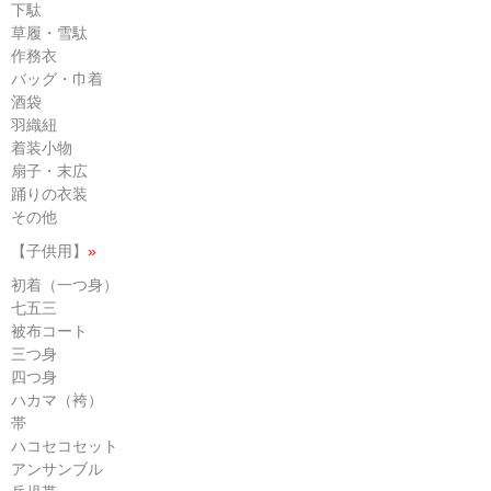
下駄
草履・雪駄
作務衣
バッグ・巾着
酒袋
羽織紐
着装小物
扇子・末広
踊りの衣装
その他
【子供用】
»
初着（一つ身）
七五三
被布コート
三つ身
四つ身
ハカマ（袴）
帯
ハコセコセット
アンサンブル