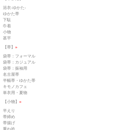
浴衣-ゆかた-
ゆかた帯
下駄
巾着
小物
甚平
【帯】
»
袋帯：フォーマル
袋帯：カジュアル
袋帯：振袖用
名古屋帯
半幅帯・ゆかた帯
キモノカフェ
単衣用・夏物
【小物】
»
半えり
帯締め
帯揚げ
重ね衿