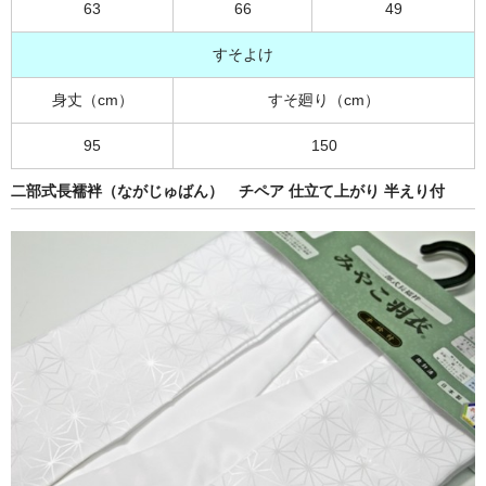
63
66
49
すそよけ
身丈（cm）
すそ廻り（cm）
95
150
二部式長襦袢（ながじゅばん） チペア 仕立て上がり 半えり付