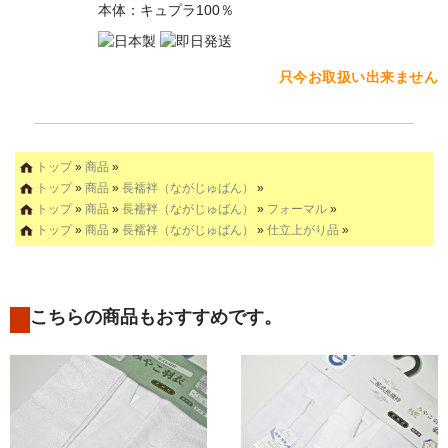
本体：キュプラ100％
只今お取扱い出来ません
トップ
»
商品
»
トップ
»
商品
»
長襦袢（ながじゅばん）
»
トップ
»
商品
»
長襦袢（ながじゅばん）
»
フォーマル
»
トップ
»
商品
»
長襦袢（ながじゅばん）
»
仕立上がり品
»
こちらの商品もおすすめです。