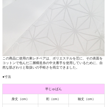
この商品に使用の東レチベアは、ポリエステルを芯に、その表面を
コットンで包んだ二層構造糸の中太番手を使用しているために、自
然な肌ざわりと取扱いの手軽さを両立できました。
●寸法
半じゅばん
身丈（cm）
裄（cm）
袖丈（cm）