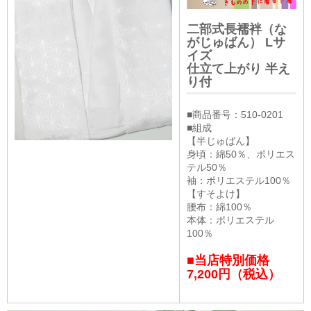
二部式長襦袢（な
がじゅばん） Lサ
イズ
仕立て上がり 半え
り付
■商品番号：510-0201
■組成
【半じゅばん】
身頃：綿50％、ポリエス
テル50％
袖：ポリエステル100％
【すそよけ】
腰布：綿100％
本体：ポリエステル
100％
■当店特別価格
7,200円（税込）