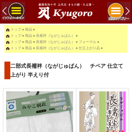
トップ
»
商品
»
トップ
»
商品
»
長襦袢（ながじゅばん）
»
トップ
»
商品
»
長襦袢（ながじゅばん）
»
フォーマル
»
トップ
»
商品
»
長襦袢（ながじゅばん）
»
仕立上がり品
»
二部式長襦袢（ながじゅばん） チペア 仕立て
上がり 半えり付