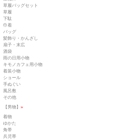
草履バッグセット
草履
下駄
巾着
バッグ
髪飾り・かんざし
扇子・末広
酒袋
雨の日用小物
キモノカフェ用小物
着装小物
ショール
手ぬぐい
風呂敷
その他
【男物】
»
着物
ゆかた
角帯
兵児帯