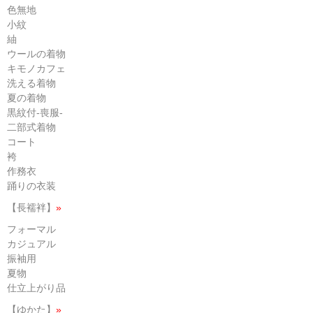
色無地
小紋
紬
ウールの着物
キモノカフェ
洗える着物
夏の着物
黒紋付-喪服-
二部式着物
コート
袴
作務衣
踊りの衣装
【長襦袢】
»
フォーマル
カジュアル
振袖用
夏物
仕立上がり品
【ゆかた】
»