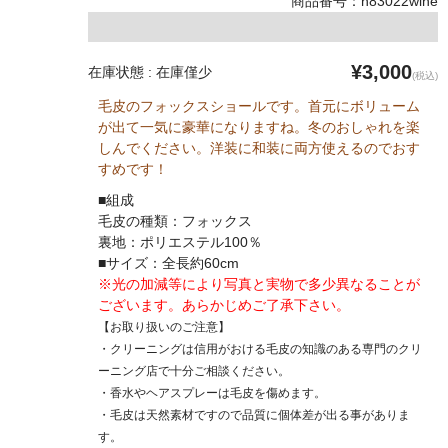
商品番号：n83022wine
¥3,000
在庫状態 : 在庫僅少
(税込)
毛皮のフォックスショールです。首元にボリューム
が出て一気に豪華になりますね。冬のおしゃれを楽
しんでください。洋装に和装に両方使えるのでおす
すめです！
■組成
毛皮の種類：フォックス
裏地：ポリエステル100％
■サイズ：全長約60cm
※光の加減等により写真と実物で多少異なることが
ございます。あらかじめご了承下さい。
【お取り扱いのご注意】
・クリーニングは信用がおける毛皮の知識のある専門のクリ
ーニング店で十分ご相談ください。
・香水やヘアスプレーは毛皮を傷めます。
・毛皮は天然素材ですので品質に個体差が出る事がありま
す。