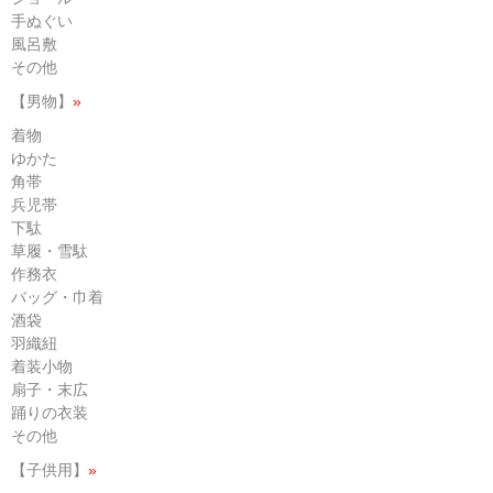
手ぬぐい
風呂敷
その他
【男物】
»
着物
ゆかた
角帯
兵児帯
下駄
草履・雪駄
作務衣
バッグ・巾着
酒袋
羽織紐
着装小物
扇子・末広
踊りの衣装
その他
【子供用】
»