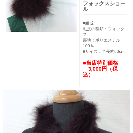
フォックスショー
ル
■組成
毛皮の種類：フォック
ス
裏地：ポリエステル
100％
■サイズ：全長約60cm
■当店特別価格
3,000円（税
込）