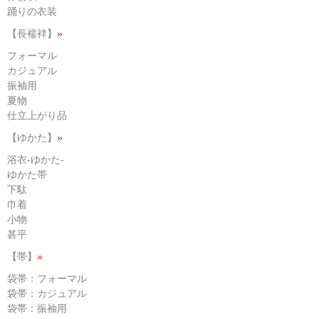
踊りの衣装
【長襦袢】
»
フォーマル
カジュアル
振袖用
夏物
仕立上がり品
【ゆかた】
»
浴衣-ゆかた-
ゆかた帯
下駄
巾着
小物
甚平
【帯】
»
袋帯：フォーマル
袋帯：カジュアル
袋帯：振袖用