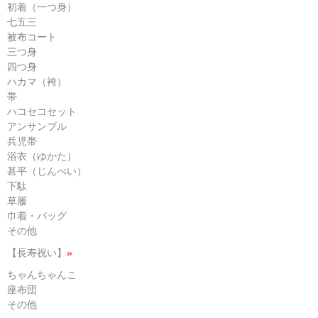
初着（一つ身）
七五三
被布コート
三つ身
四つ身
ハカマ（袴）
帯
ハコセコセット
アンサンブル
兵児帯
浴衣（ゆかた）
甚平（じんべい）
下駄
草履
巾着・バッグ
その他
【長寿祝い】
»
ちゃんちゃんこ
座布団
その他