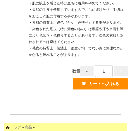
・肌に以上を感じた時は直ちに着用をやめてください。
・天然の毛皮を使用していますので、毛が抜けたり、毛切れ
をおこし衣服に付着する事があります。
・素材の特質上、退色（ヤケ・色褪せ）する事があります。
・染色された毛皮（特に濃色のもの）は摩擦や汗や水濡れ等
により色落ち・色移りすることがあります。淡色の衣服とあ
わされるのは避けてください
・毛皮の特質上・製法上、強度が均一でない為に無理な力が
かかると破れることがあります。
数量
トップ
»
商品
»