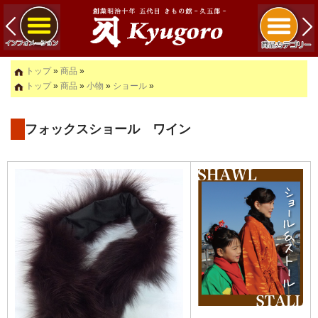
トップ
»
商品
»
トップ
»
商品
»
小物
»
ショール
»
フォックスショール ワイン