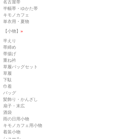
名古屋帯
半幅帯・ゆかた帯
キモノカフェ
単衣用・夏物
【小物】
»
半えり
帯締め
帯揚げ
重ね衿
草履バッグセット
草履
下駄
巾着
バッグ
髪飾り・かんざし
扇子・末広
酒袋
雨の日用小物
キモノカフェ用小物
着装小物
ショール