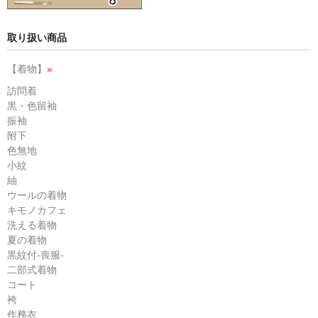
取り扱い商品
【着物】
»
訪問着
黒・色留袖
振袖
附下
色無地
小紋
紬
ウールの着物
キモノカフェ
洗える着物
夏の着物
黒紋付-喪服-
二部式着物
コート
袴
作務衣